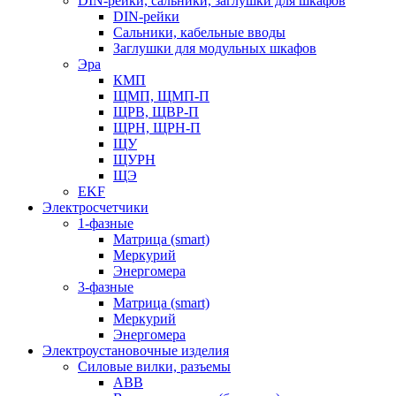
DIN-рейки, сальники, заглушки для шкафов
DIN-рейки
Сальники, кабельные вводы
Заглушки для модульных шкафов
Эра
КМП
ЩМП, ЩМП-П
ЩРВ, ЩВР-П
ЩРН, ЩРН-П
ЩУ
ЩУРН
ЩЭ
EKF
Электросчетчики
1-фазные
Матрица (smart)
Меркурий
Энергомера
3-фазные
Матрица (smart)
Меркурий
Энергомера
Электроустановочные изделия
Силовые вилки, разъемы
ABB