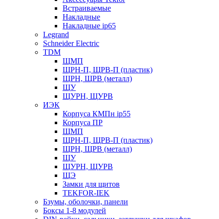
Встраиваемые
Накладные
Накладные ip65
Legrand
Schneider Electric
TDM
ЩМП
ЩРН-П, ЩРВ-П (пластик)
ЩРН, ЩРВ (металл)
ЩУ
ЩУРН, ЩУРВ
ИЭК
Корпуса КМПн ip55
Корпуса ПР
ЩМП
ЩРН-П, ЩРВ-П (пластик)
ЩРН, ЩРВ (металл)
ЩУ
ЩУРН, ЩУРВ
ЩЭ
Замки для щитов
TEKFOR-IEK
Бзумы, оболочки, панели
Боксы 1-8 модулей