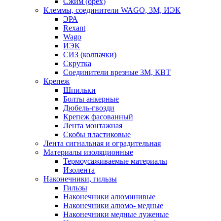
Сжим (орех)
Клеммы, соединители WAGO, 3M, ИЭК
ЭРА
Rexant
Wago
ИЭК
СИЗ (колпачки)
Скрутка
Соединители врезные 3M, КВТ
Крепеж
Шпильки
Болты анкерные
Дюбель-гвозди
Крепеж фасованный
Лента монтажная
Скобы пластиковые
Лента сигнальная и оградительная
Материалы изоляционные
Термоусаживаемые матeриалы
Изолента
Наконечники, гильзы
Гильзы
Наконечники алюминивые
Наконечники алюмо- медные
Наконечники медные луженые