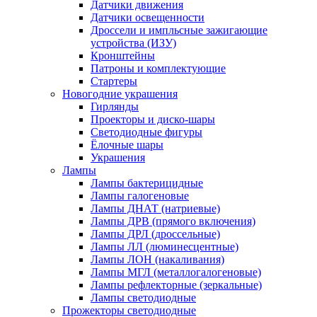
Датчики движения
Датчики освещенности
Дроссели и импльсные зажигающие
устройства (ИЗУ)
Кронштейны
Патроны и комплектующие
Стартеры
Новогодние украшения
Гирлянды
Проекторы и диско-шары
Светодиодные фигуры
Ёлочные шары
Украшения
Лампы
Лампы бактерицидные
Лампы галогеновые
Лампы ДНАТ (натриевые)
Лампы ДРВ (прямого включения)
Лампы ДРЛ (дроссельные)
Лампы ЛЛ (люминесцентные)
Лампы ЛОН (накаливания)
Лампы МГЛ (металлогалогеновые)
Лампы рефлекторные (зеркальные)
Лампы светодиодные
Прожекторы светодиодные