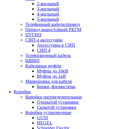
2-жильный
3-жильный
4-жильный
5-жильный
Телефонный кабель/провод
Провод жаростойкий РКГМ
ПУГНП
СИП и аксессуары
Аксессуары к СИП
СИП 4
Телевизионный кабель
ШВВП
Кабельные муфты
Муфты до 10кВ
Муфты до 1кВ
Маркировка для кабеля
Бирки, фломастеры
Коробки
Коробки распределительные
Открытой установки
Скрытой установки
Коробки установочные
GUSI
HEGEL
Schneider Electric