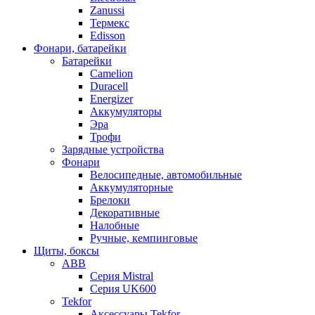
Zanussi
Термекс
Edisson
Фонари, батарейки
Батарейки
Camelion
Duracell
Energizer
Аккумуляторы
Эра
Трофи
Зарядные устройства
Фонари
Велосипедные, автомобильные
Аккумуляторные
Брелоки
Декоративные
Налобные
Ручные, кемпинговые
Щиты, боксы
ABB
Серия Mistral
Серия UK600
Tekfor
Аксессуары Tekfor