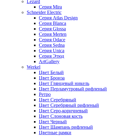
Lezard
Серия Mira
Schneider Electric
Серия Atlas Design
Серия Blanca
Серия Glossa
Серия Merten
Серия Odace
Серия Sedna
Серия Unica
Серия Этюд
ArtGallery
Werkel
Цвет Белый
Цвет Бронза
Цвет Глянцевый никель
Цвет Перламутровый рифленый
Ретро
Цвет Серебряный
Цвет Серебряный рифленый
Цвет Серо-коричневый
Цвет Слоновая кость
Цвет Черный
Цвет Шампань рифленый
Цветные рамки