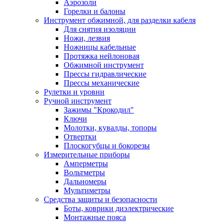
Аэрозоли
Горелки и балоны
Инструмент обжимной, для разделки кабеля
Для снятия изоляции
Ножи, лезвия
Ножницы кабельные
Протяжка нейлоновая
Обжимной инструмент
Прессы гидравлические
Прессы механические
Рулетки и уровни
Ручной инструмент
Зажимы "Крокодил"
Ключи
Молотки, кувалды, топоры
Отвертки
Плоскогубцы и бокорезы
Измерительные приборы
Амперметры
Вольтметры
Дальномеры
Мультиметры
Средства защиты и безопасности
Боты, коврики диэлектрические
Монтажные пояса