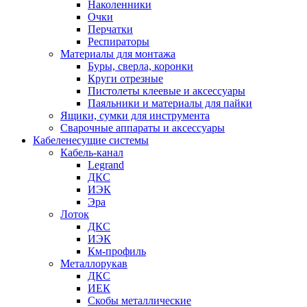
Наколенники
Очки
Перчатки
Респираторы
Материалы для монтажа
Буры, сверла, коронки
Круги отрезные
Пистолеты клеевые и аксессуары
Паяльники и материалы для пайки
Ящики, сумки для инструмента
Сварочные аппараты и аксессуары
Кабеленесущие системы
Кабель-канал
Legrand
ДКС
ИЭК
Эра
Лоток
ДКС
ИЭК
Км-профиль
Металлорукав
ДКС
ИЕК
Скобы металлические