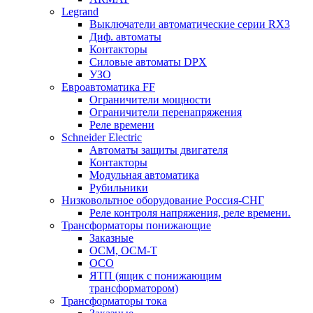
Legrand
Выключатели автоматические серии RX3
Диф. автоматы
Контакторы
Силовые автоматы DPX
УЗО
Евроавтоматика FF
Ограничители мощности
Ограничители перенапряжения
Реле времени
Schneider Electric
Автоматы защиты двигателя
Контакторы
Модульная автоматика
Рубильники
Низковольтное оборудование Россия-СНГ
Реле контроля напряжения, реле времени.
Трансформаторы понижающие
Заказные
ОСМ, ОСМ-Т
ОСО
ЯТП (ящик с понижающим
трансформатором)
Трансформаторы тока