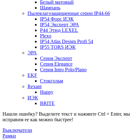
Белый матовый
Шампань
Пылевлагозащищенные серии IP44-66
IP54 Форс ИЭК
IP54 Эксперт ЭРА
P44 Этюд LEXEL
Plexo
IP54 Atlas Design Profi 54
IP55 TORS ИЭК
ЭРА
Серия Эксперт
Серия Elegance
Серия Intro Polo/Plano
EKF
Стокгольм
Rexant
Happy
ИЭК
BRITE
Нашли ошибку? Выделите текст и нажмите Ctrl + Enter, мы
исправим ее как можно быстрее!
Выключатели
Рамки