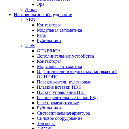
Эра
Люки
Низковольтное оборудование
ABB
Контакторы
Модульная автоматика
Реле
Рубильники
ИЭК
GENERICA
Дополнительные устройства
Контакторы
Модульная автоматика
Ограничители импульсных напряжений
ОИН,ОПС
Переключатели кулачковые
Плавкие вставки ИЭК
Пульты управления ПКТ
Распределительные блоки РБД
Реле промежуточные
Рубильники
Светосигнальная арматура
Силовое оборудование
Таймеры
ARMAT