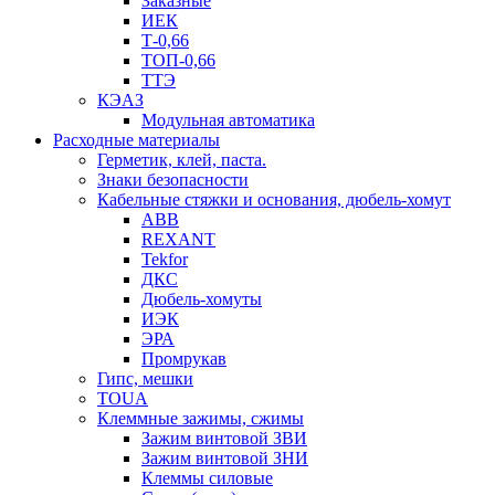
Заказные
ИЕК
Т-0,66
ТОП-0,66
ТТЭ
КЭАЗ
Модульная автоматика
Расходные материалы
Герметик, клей, паста.
Знаки безопасности
Кабельные стяжки и основания, дюбель-хомут
ABB
REXANT
Tekfor
ДКС
Дюбель-хомуты
ИЭК
ЭРА
Промрукав
Гипс, мешки
TOUA
Клеммные зажимы, сжимы
Зажим винтовой ЗВИ
Зажим винтовой ЗНИ
Клеммы силовые