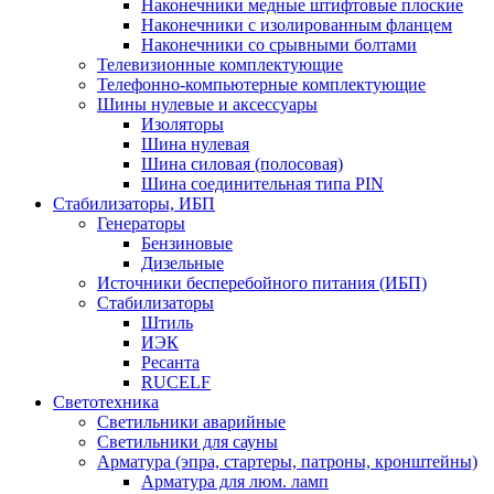
Наконечники медные штифтовые плоские
Наконечники с изолированным фланцем
Наконечники со срывными болтами
Телевизионные комплектующие
Телефонно-компьютерные комплектующие
Шины нулевые и аксессуары
Изоляторы
Шина нулевая
Шина силовая (полосовая)
Шина соединительная типа PIN
Стабилизаторы, ИБП
Генераторы
Бензиновые
Дизельные
Источники бесперебойного питания (ИБП)
Стабилизаторы
Штиль
ИЭК
Ресанта
RUCELF
Светотехника
Светильники аварийные
Светильники для сауны
Арматура (эпра, стартеры, патроны, кронштейны)
Арматура для люм. ламп