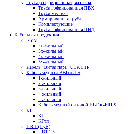
Труба (гофрированная, жесткая)
Труба гофрированная ПВХ
Труба жесткая
Армированная труба
Комплектующие
Труба гофрированная ПНД
Кабельная продукция
NYM
2х-жильный
3х-жильный
4х-жильный
5х-жильный
Кабель "Витая пара" UTP, FTP
Кабель медный ВВГнг-LS
1-жильный
2-жильный
3-жильный
4-жильный
5-жильный
Кабель медный силовой ВВГнг-FRLS
КГ
КГ
КГтп
ПВ 1 (ПуВ)
ПВ1 1.5