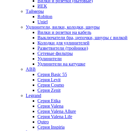
Вилки и розетки (бытовые)
ИЕК
Таймеры
Robiton
Uniel
Удлинители, вилки, колодки, шнуры
Вилки и розетки на кабель
Выключатели бра, цепочки, шнуры с вилкой
Колодки для удлинителей
Разветвители (тройники)
Сетевые фильтры
Удлинители
Удлинители на катушке
ABB
Серия Basic 55
Серия Levit
Серия Cosmo
Серия Zenit
Legrand
Серия Etika
Серия Valena
Серия Valena Allure
Серия Valena Life
Quteo
Серия Inspiria