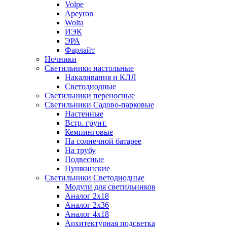
Volpe
Apeyron
Wolta
ИЭК
ЭРА
Фарлайт
Ночники
Светильники настольные
Накаливания и КЛЛ
Светодиодные
Светильники переносные
Светильники Садово-парковые
Настенные
Встр. грунт.
Кемпинговые
На солнечной батарее
На трубу
Подвесные
Пушкинские
Светильники Светодиодные
Модули для светильников
Аналог 2х18
Аналог 2х36
Аналог 4х18
Архитектурная подсветка