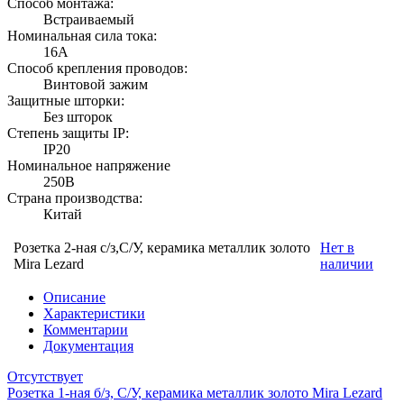
Способ монтажа:
Встраиваемый
Номинальная сила тока:
16А
Способ крепления проводов:
Винтовой зажим
Защитные шторки:
Без шторок
Степень защиты IP:
IP20
Номинальное напряжение
250В
Страна производства:
Китай
Розетка 2-ная с/з,С/У, керамика металлик золото
Нет в
Mira Lezard
наличии
Описание
Характеристики
Комментарии
Документация
Отсутствует
Розетка 1-ная б/з, С/У, керамика металлик золото Mira Lezard