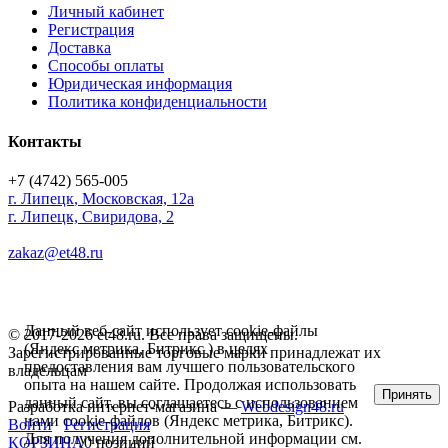
Личный кабинет
Регистрация
Доставка
Способы оплаты
Юридическая информация
Политика конфиденциальности
Контакты
+7 (4742) 565-005
г.
Липецк
,
Московская, 12а
г. Липецк, Свиридова, 2
zakaz@et48.ru
Данный веб-сайт использует cookie-файлы
© 2017-2026 et48.ru. Все права защищены.
(Яндекс метрика, Битрикс ) в целях
Зарегистрированные торговые марки принадлежат их
предоставления вам лучшего пользовательского
владельцам
опыта на нашем сайте. Продолжая использовать
Принять
данный сайт, вы соглашаетесь с использованием
Разработка интернет-магазина —
Webdesign48.ru
нами cookie-файлов (Яндекс метрика, Битрикс).
Войти
Регистрация
Для получения дополнительной информации см.
КОРЗИНА
0 позиций