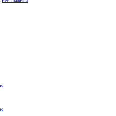
.
Нет в наличии
rd
rd