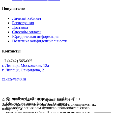
Покупателю
Личный кабинет
Регистрация
Доставка
Способы оплаты
Юридическая информация
Политика конфиденциальности
Контакты
+7 (4742) 565-005
г.
Липецк
,
Московская, 12а
г. Липецк, Свиридова, 2
zakaz@et48.ru
Данный веб-сайт использует cookie-файлы
© 2017-2026 et48.ru. Все права защищены.
(Яндекс метрика, Битрикс ) в целях
Зарегистрированные торговые марки принадлежат их
предоставления вам лучшего пользовательского
владельцам
опыта на нашем сайте. Продолжая использовать