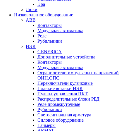
Эра
Люки
Низковольтное оборудование
ABB
Контакторы
Модульная автоматика
Реле
Рубильники
ИЭК
GENERICA
Дополнительные устройства
Контакторы
Модульная автоматика
Ограничители импульсных напряжений
ОИН,ОПС
Переключатели кулачковые
Плавкие вставки ИЭК
Пульты управления ПКТ
Распределительные блоки РБД
Реле промежуточные
Рубильники
Светосигнальная арматура
Силовое оборудование
Таймеры
ARMAT