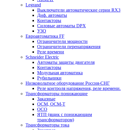
Legrand
Выключатели автоматические серии RX3
Диф. автоматы
Контакторы
Силовые автоматы DPX
УЗО
Евроавтоматика FF
Ограничители мощности
Ограничители перенапряжения
Реле времени
Schneider Electric
Автоматы защиты двигателя
Контакторы
Модульная автоматика
Рубильники
Низковольтное оборудование Россия-СНГ
Реле контроля напряжения, реле времени.
Трансформаторы понижающие
Заказные
ОСМ, ОСМ-Т
ОСО
ЯТП (ящик с понижающим
трансформатором)
Трансформаторы тока