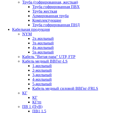
Труба (гофрированная, жесткая)
Труба гофрированная ПВХ
Труба жесткая
Армированная труба
Комплектующие
Труба гофрированная ПНД
Кабельная продукция
NYM
2х-жильный
3х-жильный
4х-жильный
5х-жильный
Кабель "Витая пара" UTP, FTP
Кабель медный ВВГнг-LS
1-жильный
2-жильный
3-жильный
4-жильный
5-жильный
Кабель медный силовой ВВГнг-FRLS
КГ
КГ
КГтп
ПВ 1 (ПуВ)
ПВ1 1.5