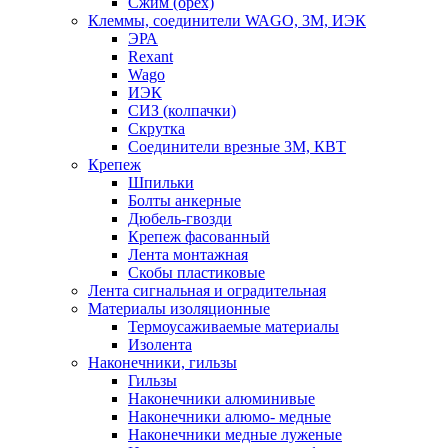
Сжим (орех)
Клеммы, соединители WAGO, 3M, ИЭК
ЭРА
Rexant
Wago
ИЭК
СИЗ (колпачки)
Скрутка
Соединители врезные 3M, КВТ
Крепеж
Шпильки
Болты анкерные
Дюбель-гвозди
Крепеж фасованный
Лента монтажная
Скобы пластиковые
Лента сигнальная и оградительная
Материалы изоляционные
Термоусаживаемые матeриалы
Изолента
Наконечники, гильзы
Гильзы
Наконечники алюминивые
Наконечники алюмо- медные
Наконечники медные луженые