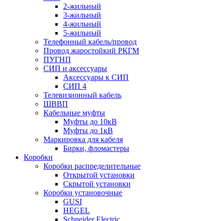
2-жильный
3-жильный
4-жильный
5-жильный
Телефонный кабель/провод
Провод жаростойкий РКГМ
ПУГНП
СИП и аксессуары
Аксессуары к СИП
СИП 4
Телевизионный кабель
ШВВП
Кабельные муфты
Муфты до 10кВ
Муфты до 1кВ
Маркировка для кабеля
Бирки, фломастеры
Коробки
Коробки распределительные
Открытой установки
Скрытой установки
Коробки установочные
GUSI
HEGEL
Schneider Electric