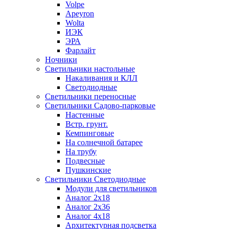
Volpe
Apeyron
Wolta
ИЭК
ЭРА
Фарлайт
Ночники
Светильники настольные
Накаливания и КЛЛ
Светодиодные
Светильники переносные
Светильники Садово-парковые
Настенные
Встр. грунт.
Кемпинговые
На солнечной батарее
На трубу
Подвесные
Пушкинские
Светильники Светодиодные
Модули для светильников
Аналог 2х18
Аналог 2х36
Аналог 4х18
Архитектурная подсветка