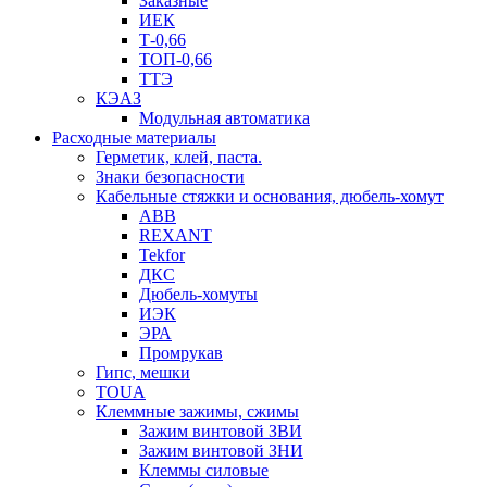
Заказные
ИЕК
Т-0,66
ТОП-0,66
ТТЭ
КЭАЗ
Модульная автоматика
Расходные материалы
Герметик, клей, паста.
Знаки безопасности
Кабельные стяжки и основания, дюбель-хомут
ABB
REXANT
Tekfor
ДКС
Дюбель-хомуты
ИЭК
ЭРА
Промрукав
Гипс, мешки
TOUA
Клеммные зажимы, сжимы
Зажим винтовой ЗВИ
Зажим винтовой ЗНИ
Клеммы силовые