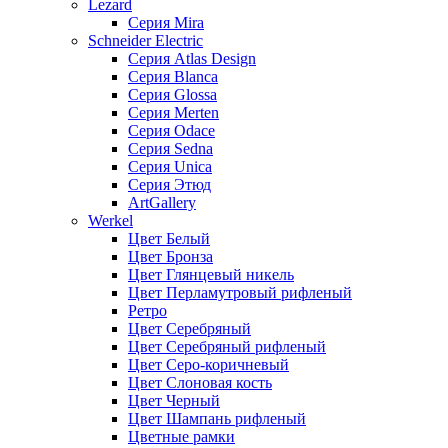
Lezard
Серия Mira
Schneider Electric
Серия Atlas Design
Серия Blanca
Серия Glossa
Серия Merten
Серия Odace
Серия Sedna
Серия Unica
Серия Этюд
ArtGallery
Werkel
Цвет Белый
Цвет Бронза
Цвет Глянцевый никель
Цвет Перламутровый рифленый
Ретро
Цвет Серебряный
Цвет Серебряный рифленый
Цвет Серо-коричневый
Цвет Слоновая кость
Цвет Черный
Цвет Шампань рифленый
Цветные рамки