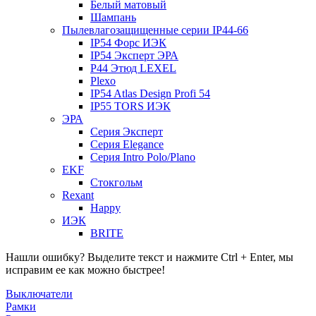
Белый матовый
Шампань
Пылевлагозащищенные серии IP44-66
IP54 Форс ИЭК
IP54 Эксперт ЭРА
P44 Этюд LEXEL
Plexo
IP54 Atlas Design Profi 54
IP55 TORS ИЭК
ЭРА
Серия Эксперт
Серия Elegance
Серия Intro Polo/Plano
EKF
Стокгольм
Rexant
Happy
ИЭК
BRITE
Нашли ошибку? Выделите текст и нажмите Ctrl + Enter, мы
исправим ее как можно быстрее!
Выключатели
Рамки