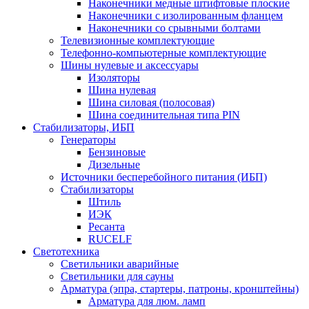
Наконечники медные штифтовые плоские
Наконечники с изолированным фланцем
Наконечники со срывными болтами
Телевизионные комплектующие
Телефонно-компьютерные комплектующие
Шины нулевые и аксессуары
Изоляторы
Шина нулевая
Шина силовая (полосовая)
Шина соединительная типа PIN
Стабилизаторы, ИБП
Генераторы
Бензиновые
Дизельные
Источники бесперебойного питания (ИБП)
Стабилизаторы
Штиль
ИЭК
Ресанта
RUCELF
Светотехника
Светильники аварийные
Светильники для сауны
Арматура (эпра, стартеры, патроны, кронштейны)
Арматура для люм. ламп