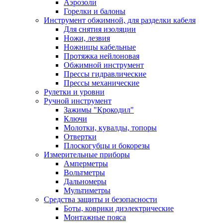
Аэрозоли
Горелки и балоны
Инструмент обжимной, для разделки кабеля
Для снятия изоляции
Ножи, лезвия
Ножницы кабельные
Протяжка нейлоновая
Обжимной инструмент
Прессы гидравлические
Прессы механические
Рулетки и уровни
Ручной инструмент
Зажимы "Крокодил"
Ключи
Молотки, кувалды, топоры
Отвертки
Плоскогубцы и бокорезы
Измерительные приборы
Амперметры
Вольтметры
Дальномеры
Мультиметры
Средства защиты и безопасности
Боты, коврики диэлектрические
Монтажные пояса