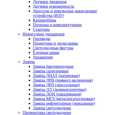
Датчики движения
Датчики освещенности
Дроссели и импльсные зажигающие
устройства (ИЗУ)
Кронштейны
Патроны и комплектующие
Стартеры
Новогодние украшения
Гирлянды
Проекторы и диско-шары
Светодиодные фигуры
Ёлочные шары
Украшения
Лампы
Лампы бактерицидные
Лампы галогеновые
Лампы ДНАТ (натриевые)
Лампы ДРВ (прямого включения)
Лампы ДРЛ (дроссельные)
Лампы ЛЛ (люминесцентные)
Лампы ЛОН (накаливания)
Лампы МГЛ (металлогалогеновые)
Лампы рефлекторные (зеркальные)
Лампы светодиодные
Прожекторы светодиодные