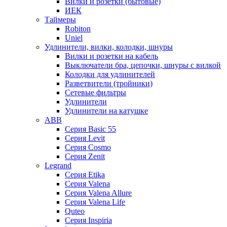
Вилки и розетки (бытовые)
ИЕК
Таймеры
Robiton
Uniel
Удлинители, вилки, колодки, шнуры
Вилки и розетки на кабель
Выключатели бра, цепочки, шнуры с вилкой
Колодки для удлинителей
Разветвители (тройники)
Сетевые фильтры
Удлинители
Удлинители на катушке
ABB
Серия Basic 55
Серия Levit
Серия Cosmo
Серия Zenit
Legrand
Серия Etika
Серия Valena
Серия Valena Allure
Серия Valena Life
Quteo
Серия Inspiria