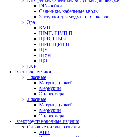
DIN-рейки, сальники, заглушки для шкафов
DIN-рейки
Сальники, кабельные вводы
Заглушки для модульных шкафов
Эра
КМП
ЩМП, ЩМП-П
ЩРВ, ЩВР-П
ЩРН, ЩРН-П
ЩУ
ЩУРН
ЩЭ
EKF
Электросчетчики
1-фазные
Матрица (smart)
Меркурий
Энергомера
3-фазные
Матрица (smart)
Меркурий
Энергомера
Электроустановочные изделия
Силовые вилки, разъемы
ABB