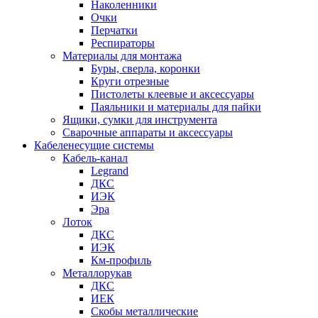
Наколенники
Очки
Перчатки
Респираторы
Материалы для монтажа
Буры, сверла, коронки
Круги отрезные
Пистолеты клеевые и аксессуары
Паяльники и материалы для пайки
Ящики, сумки для инструмента
Сварочные аппараты и аксессуары
Кабеленесущие системы
Кабель-канал
Legrand
ДКС
ИЭК
Эра
Лоток
ДКС
ИЭК
Км-профиль
Металлорукав
ДКС
ИЕК
Скобы металлические