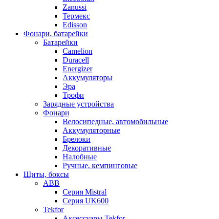
Zanussi
Термекс
Edisson
Фонари, батарейки
Батарейки
Camelion
Duracell
Energizer
Аккумуляторы
Эра
Трофи
Зарядные устройства
Фонари
Велосипедные, автомобильные
Аккумуляторные
Брелоки
Декоративные
Налобные
Ручные, кемпинговые
Щиты, боксы
ABB
Серия Mistral
Серия UK600
Tekfor
Аксессуары Tekfor