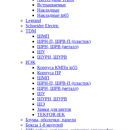
Встраиваемые
Накладные
Накладные ip65
Legrand
Schneider Electric
TDM
ЩМП
ЩРН-П, ЩРВ-П (пластик)
ЩРН, ЩРВ (металл)
ЩУ
ЩУРН, ЩУРВ
ИЭК
Корпуса КМПн ip55
Корпуса ПР
ЩМП
ЩРН-П, ЩРВ-П (пластик)
ЩРН, ЩРВ (металл)
ЩУ
ЩУРН, ЩУРВ
ЩЭ
Замки для щитов
TEKFOR-IEK
Бзумы, оболочки, панели
Боксы 1-8 модулей