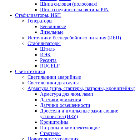
Шина силовая (полосовая)
Шина соединительная типа PIN
Стабилизаторы, ИБП
Генераторы
Бензиновые
Дизельные
Источники бесперебойного питания (ИБП)
Стабилизаторы
Штиль
ИЭК
Ресанта
RUCELF
Светотехника
Светильники аварийные
Светильники для сауны
Арматура (эпра, стартеры, патроны, кронштейны)
Арматура для люм. ламп
Датчики движения
Датчики освещенности
Дроссели и импльсные зажигающие
устройства (ИЗУ)
Кронштейны
Патроны и комплектующие
Стартеры
Новогодние украшения