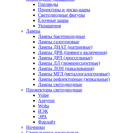
Гирлянды
Проекторы и диско-шары
Светодиодные фигуры
Ёлочные шары
Украшения
Лампы
Лампы бактерицидные
Лампы галогеновые
Лампы ДНАТ (натриевые)
Лампы ДРВ (прямого включения)
Лампы ДРЛ (дроссельные)
Лампы ЛЛ (люминесцентные)
Лампы ЛОН (накаливания)
Лампы МГЛ (металлогалогеновые)
Лампы рефлекторные (зеркальные)
Лампы светодиодные
Прожекторы светодиодные
Volpe
Apeyron
Wolta
ИЭК
ЭРА
Фарлайт
Ночники
Светильники настольные