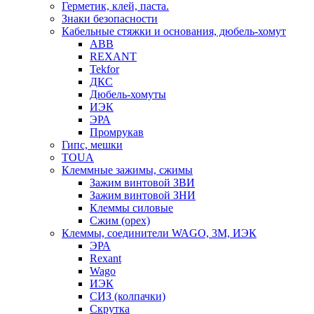
Герметик, клей, паста.
Знаки безопасности
Кабельные стяжки и основания, дюбель-хомут
ABB
REXANT
Tekfor
ДКС
Дюбель-хомуты
ИЭК
ЭРА
Промрукав
Гипс, мешки
TOUA
Клеммные зажимы, сжимы
Зажим винтовой ЗВИ
Зажим винтовой ЗНИ
Клеммы силовые
Сжим (орех)
Клеммы, соединители WAGO, 3M, ИЭК
ЭРА
Rexant
Wago
ИЭК
СИЗ (колпачки)
Скрутка