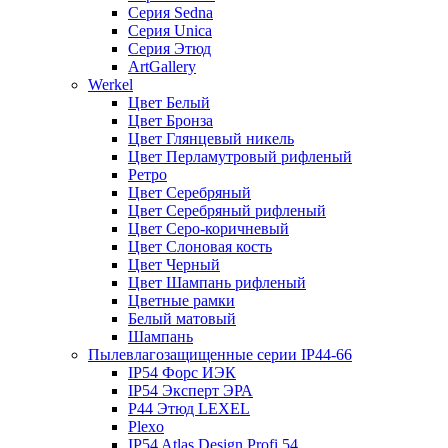
Серия Sedna
Серия Unica
Серия Этюд
ArtGallery
Werkel
Цвет Белый
Цвет Бронза
Цвет Глянцевый никель
Цвет Перламутровый рифленый
Ретро
Цвет Серебряный
Цвет Серебряный рифленый
Цвет Серо-коричневый
Цвет Слоновая кость
Цвет Черный
Цвет Шампань рифленый
Цветные рамки
Белый матовый
Шампань
Пылевлагозащищенные серии IP44-66
IP54 Форс ИЭК
IP54 Эксперт ЭРА
P44 Этюд LEXEL
Plexo
IP54 Atlas Design Profi 54