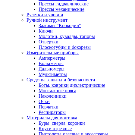
Прессы гидравлические
Прессы механические
Рулетки и уровни
Ручной инструмент
Зажимы "Крокодил"
Ключи
Молотки, кувалды, топоры
Отвертки
Плоскогубцы и бокорезы
Измерительные приборы
Амперметры
Вольтметры
Дальномеры
Мультиметры
Средства защиты и безопасности
Боты, коврики диэлектрические
Монтажные пояса
Наколенники
Очки
Перчатки
Респираторы
Материалы для монтажа
Буры, сверла, коронки
Круги отрезные
Пистолеты клеевые и аксессуары