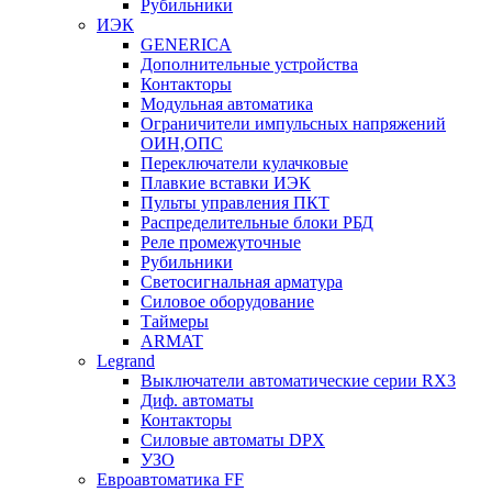
Рубильники
ИЭК
GENERICA
Дополнительные устройства
Контакторы
Модульная автоматика
Ограничители импульсных напряжений
ОИН,ОПС
Переключатели кулачковые
Плавкие вставки ИЭК
Пульты управления ПКТ
Распределительные блоки РБД
Реле промежуточные
Рубильники
Светосигнальная арматура
Силовое оборудование
Таймеры
ARMAT
Legrand
Выключатели автоматические серии RX3
Диф. автоматы
Контакторы
Силовые автоматы DPX
УЗО
Евроавтоматика FF