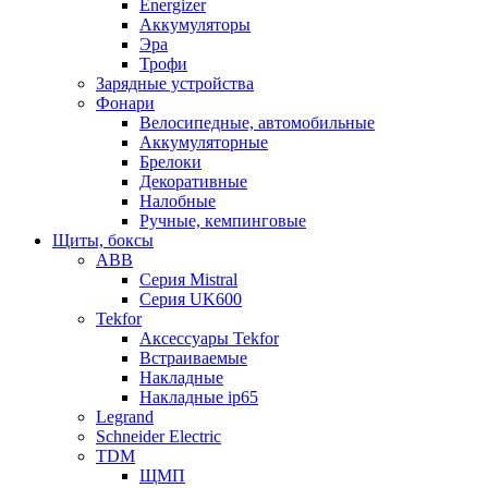
Energizer
Аккумуляторы
Эра
Трофи
Зарядные устройства
Фонари
Велосипедные, автомобильные
Аккумуляторные
Брелоки
Декоративные
Налобные
Ручные, кемпинговые
Щиты, боксы
ABB
Серия Mistral
Серия UK600
Tekfor
Аксессуары Tekfor
Встраиваемые
Накладные
Накладные ip65
Legrand
Schneider Electric
TDM
ЩМП