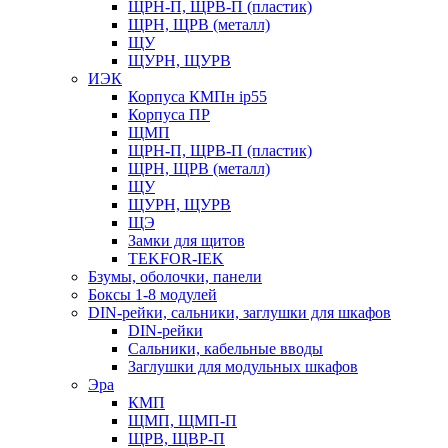
ЩРН-П, ЩРВ-П (пластик)
ЩРН, ЩРВ (металл)
ЩУ
ЩУРН, ЩУРВ
ИЭК
Корпуса КМПн ip55
Корпуса ПР
ЩМП
ЩРН-П, ЩРВ-П (пластик)
ЩРН, ЩРВ (металл)
ЩУ
ЩУРН, ЩУРВ
ЩЭ
Замки для щитов
TEKFOR-IEK
Бзумы, оболочки, панели
Боксы 1-8 модулей
DIN-рейки, сальники, заглушки для шкафов
DIN-рейки
Сальники, кабельные вводы
Заглушки для модульных шкафов
Эра
КМП
ЩМП, ЩМП-П
ЩРВ, ЩВР-П