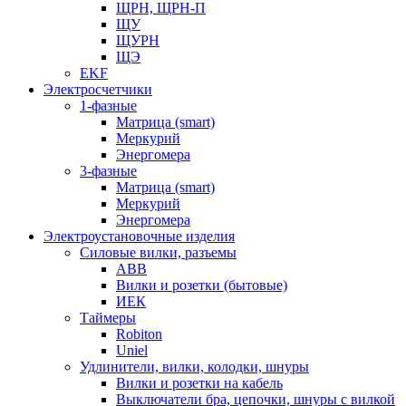
ЩРН, ЩРН-П
ЩУ
ЩУРН
ЩЭ
EKF
Электросчетчики
1-фазные
Матрица (smart)
Меркурий
Энергомера
3-фазные
Матрица (smart)
Меркурий
Энергомера
Электроустановочные изделия
Силовые вилки, разъемы
ABB
Вилки и розетки (бытовые)
ИЕК
Таймеры
Robiton
Uniel
Удлинители, вилки, колодки, шнуры
Вилки и розетки на кабель
Выключатели бра, цепочки, шнуры с вилкой