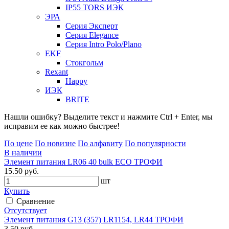
IP55 TORS ИЭК
ЭРА
Серия Эксперт
Серия Elegance
Серия Intro Polo/Plano
EKF
Стокгольм
Rexant
Happy
ИЭК
BRITE
Нашли ошибку? Выделите текст и нажмите Ctrl + Enter, мы
исправим ее как можно быстрее!
По цене
По новизне
По алфавиту
По популярности
В наличии
Элемент питания LR06 40 bulk ECO ТРОФИ
15.50 руб.
шт
Купить
Сравнение
Отсутствует
Элемент питания G13 (357) LR1154, LR44 ТРОФИ
3.50 руб.