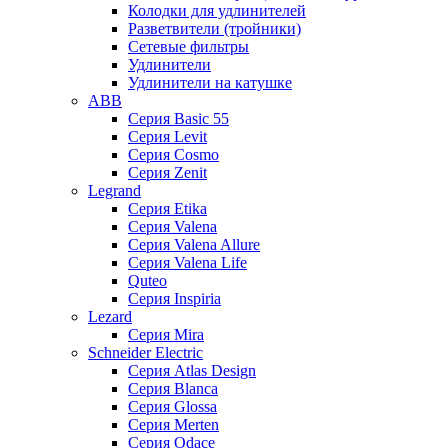
Колодки для удлинителей
Разветвители (тройники)
Сетевые фильтры
Удлинители
Удлинители на катушке
ABB
Серия Basic 55
Серия Levit
Серия Cosmo
Серия Zenit
Legrand
Серия Etika
Серия Valena
Серия Valena Allure
Серия Valena Life
Quteo
Серия Inspiria
Lezard
Серия Mira
Schneider Electric
Серия Atlas Design
Серия Blanca
Серия Glossa
Серия Merten
Серия Odace