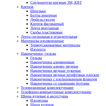
Соединители врезные 3M, КВТ
Крепеж
Шпильки
Болты анкерные
Дюбель-гвозди
Крепеж фасованный
Лента монтажная
Скобы пластиковые
Лента сигнальная и оградительная
Материалы изоляционные
Термоусаживаемые матeриалы
Изолента
Наконечники, гильзы
Гильзы
Наконечники алюминивые
Наконечники алюмо- медные
Наконечники медные луженые
Наконечники медные штифтовые плоские
Наконечники с изолированным фланцем
Наконечники со срывными болтами
Телевизионные комплектующие
Телефонно-компьютерные комплектующие
Шины нулевые и аксессуары
Изоляторы
Шина нулевая