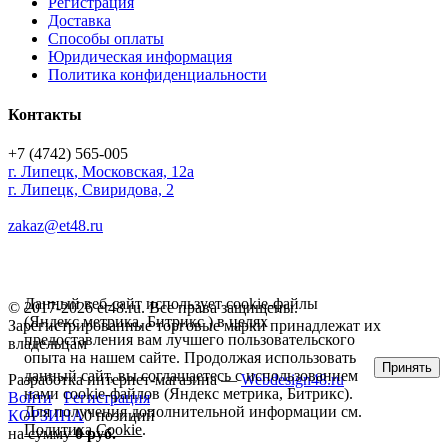
Регистрация
Доставка
Способы оплаты
Юридическая информация
Политика конфиденциальности
Контакты
+7 (4742) 565-005
г.
Липецк
,
Московская, 12а
г. Липецк, Свиридова, 2
zakaz@et48.ru
Данный веб-сайт использует cookie-файлы
© 2017-2026 et48.ru. Все права защищены.
(Яндекс метрика, Битрикс ) в целях
Зарегистрированные торговые марки принадлежат их
предоставления вам лучшего пользовательского
владельцам
опыта на нашем сайте. Продолжая использовать
Принять
данный сайт, вы соглашаетесь с использованием
Разработка интернет-магазина —
Webdesign48.ru
нами cookie-файлов (Яндекс метрика, Битрикс).
Войти
Регистрация
Для получения дополнительной информации см.
КОРЗИНА
0 позиций
Политика Cookie
.
на сумму
0 руб.