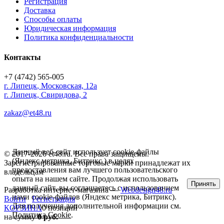
Регистрация
Доставка
Способы оплаты
Юридическая информация
Политика конфиденциальности
Контакты
+7 (4742) 565-005
г.
Липецк
,
Московская, 12а
г. Липецк, Свиридова, 2
zakaz@et48.ru
Данный веб-сайт использует cookie-файлы
© 2017-2026 et48.ru. Все права защищены.
(Яндекс метрика, Битрикс ) в целях
Зарегистрированные торговые марки принадлежат их
предоставления вам лучшего пользовательского
владельцам
опыта на нашем сайте. Продолжая использовать
Принять
данный сайт, вы соглашаетесь с использованием
Разработка интернет-магазина —
Webdesign48.ru
нами cookie-файлов (Яндекс метрика, Битрикс).
Войти
Регистрация
Для получения дополнительной информации см.
КОРЗИНА
0 позиций
Политика Cookie
.
на сумму
0 руб.