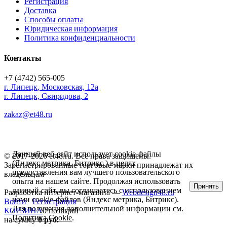
Регистрация
Доставка
Способы оплаты
Юридическая информация
Политика конфиденциальности
Контакты
+7 (4742) 565-005
г.
Липецк
,
Московская, 12а
г. Липецк, Свиридова, 2
zakaz@et48.ru
Данный веб-сайт использует cookie-файлы
© 2017-2026 et48.ru. Все права защищены.
(Яндекс метрика, Битрикс ) в целях
Зарегистрированные торговые марки принадлежат их
предоставления вам лучшего пользовательского
владельцам
опыта на нашем сайте. Продолжая использовать
Принять
данный сайт, вы соглашаетесь с использованием
Разработка интернет-магазина —
Webdesign48.ru
нами cookie-файлов (Яндекс метрика, Битрикс).
Войти
Регистрация
Для получения дополнительной информации см.
КОРЗИНА
0 позиций
Политика Cookie
.
на сумму
0 руб.