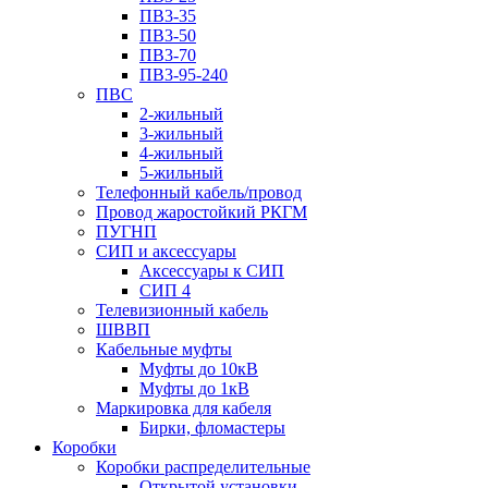
ПВ3-35
ПВ3-50
ПВ3-70
ПВ3-95-240
ПВС
2-жильный
3-жильный
4-жильный
5-жильный
Телефонный кабель/провод
Провод жаростойкий РКГМ
ПУГНП
СИП и аксессуары
Аксессуары к СИП
СИП 4
Телевизионный кабель
ШВВП
Кабельные муфты
Муфты до 10кВ
Муфты до 1кВ
Маркировка для кабеля
Бирки, фломастеры
Коробки
Коробки распределительные
Открытой установки