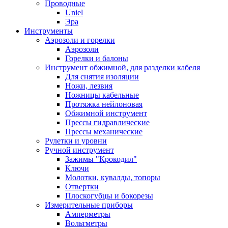
Проводные
Uniel
Эра
Инструменты
Аэрозоли и горелки
Аэрозоли
Горелки и балоны
Инструмент обжимной, для разделки кабеля
Для снятия изоляции
Ножи, лезвия
Ножницы кабельные
Протяжка нейлоновая
Обжимной инструмент
Прессы гидравлические
Прессы механические
Рулетки и уровни
Ручной инструмент
Зажимы "Крокодил"
Ключи
Молотки, кувалды, топоры
Отвертки
Плоскогубцы и бокорезы
Измерительные приборы
Амперметры
Вольтметры