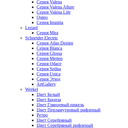
Серия Valena
Серия Valena Allure
Серия Valena Life
Quteo
Серия Inspiria
Lezard
Серия Mira
Schneider Electric
Серия Atlas Design
Серия Blanca
Серия Glossa
Серия Merten
Серия Odace
Серия Sedna
Серия Unica
Серия Этюд
ArtGallery
Werkel
Цвет Белый
Цвет Бронза
Цвет Глянцевый никель
Цвет Перламутровый рифленый
Ретро
Цвет Серебряный
Цвет Серебряный рифленый