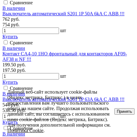
Сравнение
В наличии
Выключатель автоматический S201 1P 50A 6kA С ABB !!!
762 руб.
754 руб.
шт
Купить
Сравнение
В наличии
Контакт CA4-10 1НО фронтальный для контакторов AF09-
AF38 и NF !!!
199.50 руб.
197.50 руб.
шт
Купить
Сравнение
Данный веб-сайт использует cookie-файлы
В наличии
(Яндекс метрика, Битрикс ) в целях
Выключатель автоматический S201 1P 63A 6kA С ABB !!!
предоставления вам лучшего пользовательского
544 руб.
опыта на нашем сайте. Продолжая использовать
538.50 руб.
Принять
данный сайт, вы соглашаетесь с использованием
шт
нами cookie-файлов (Яндекс метрика, Битрикс).
Купить
Для получения дополнительной информации см.
Сравнение
Политика Cookie
.
В наличии