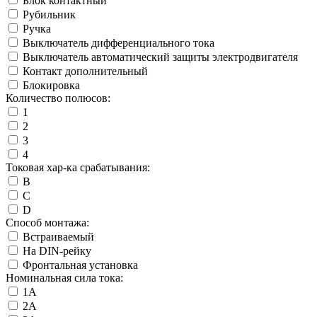
Блок контактный
Рубильник
Ручка
Выключатель дифференциального тока
Выключатель автоматический защиты электродвигателя
Контакт дополнительный
Блокировка
Количество полюсов:
1
2
3
4
Токовая хар-ка срабатывания:
B
C
D
Способ монтажа:
Встраиваемый
На DIN-рейку
Фронтальная установка
Номинальная сила тока:
1А
2А