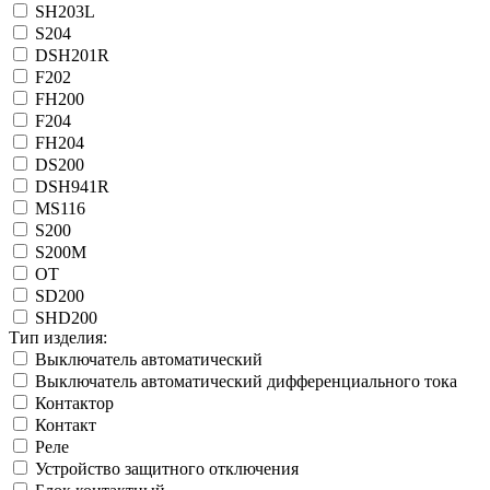
SH203L
S204
DSH201R
F202
FН200
F204
FН204
DS200
DSH941R
MS116
S200
S200M
OT
SD200
SHD200
Тип изделия:
Выключатель автоматический
Выключатель автоматический дифференциального тока
Контактор
Контакт
Реле
Устройство защитного отключения