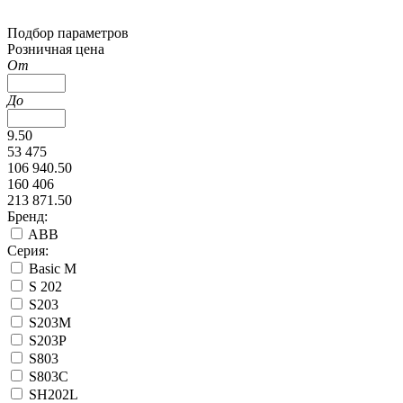
Подбор параметров
Розничная цена
От
До
9.50
53 475
106 940.50
160 406
213 871.50
Бренд:
ABB
Серия:
Basic M
S 202
S203
S203М
S203Р
S803
S803С
SH202L