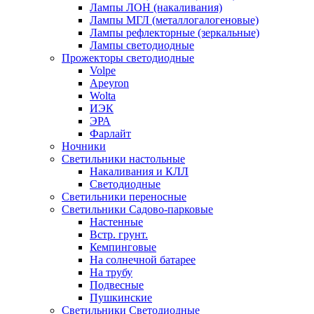
Лампы ЛОН (накаливания)
Лампы МГЛ (металлогалогеновые)
Лампы рефлекторные (зеркальные)
Лампы светодиодные
Прожекторы светодиодные
Volpe
Apeyron
Wolta
ИЭК
ЭРА
Фарлайт
Ночники
Светильники настольные
Накаливания и КЛЛ
Светодиодные
Светильники переносные
Светильники Садово-парковые
Настенные
Встр. грунт.
Кемпинговые
На солнечной батарее
На трубу
Подвесные
Пушкинские
Светильники Светодиодные