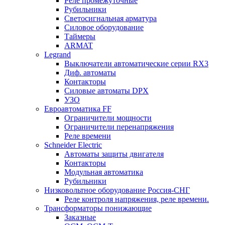
Реле промежуточные
Рубильники
Светосигнальная арматура
Силовое оборудование
Таймеры
ARMAT
Legrand
Выключатели автоматические серии RX3
Диф. автоматы
Контакторы
Силовые автоматы DPX
УЗО
Евроавтоматика FF
Ограничители мощности
Ограничители перенапряжения
Реле времени
Schneider Electric
Автоматы защиты двигателя
Контакторы
Модульная автоматика
Рубильники
Низковольтное оборудование Россия-СНГ
Реле контроля напряжения, реле времени.
Трансформаторы понижающие
Заказные