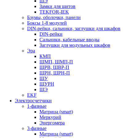
ЩЭ
Замки для щитов
TEKFOR-IEK
Бзумы, оболочки, панели
Боксы 1-8 модулей
DIN-рейки, сальники, заглушки для шкафов
DIN-рейки
Сальники, кабельные вводы
Заглушки для модульных шкафов
Эра
КМП
ЩМП, ЩМП-П
ЩРВ, ЩВР-П
ЩРН, ЩРН-П
ЩУ
ЩУРН
ЩЭ
EKF
Электросчетчики
1-фазные
Матрица (smart)
Меркурий
Энергомера
3-фазные
Матрица (smart)