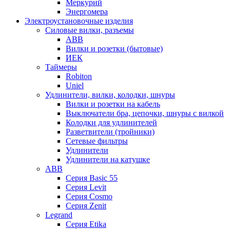
Меркурий
Энергомера
Электроустановочные изделия
Силовые вилки, разъемы
ABB
Вилки и розетки (бытовые)
ИЕК
Таймеры
Robiton
Uniel
Удлинители, вилки, колодки, шнуры
Вилки и розетки на кабель
Выключатели бра, цепочки, шнуры с вилкой
Колодки для удлинителей
Разветвители (тройники)
Сетевые фильтры
Удлинители
Удлинители на катушке
ABB
Серия Basic 55
Серия Levit
Серия Cosmo
Серия Zenit
Legrand
Серия Etika