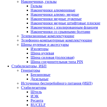
Наконечники, гильзы
Гильзы
Наконечники алюминивые
Наконечники алюмо- медные
Наконечники медные луженые
Наконечники медные штифтовые плоские
Наконечники с изолированным фланцем
Наконечники со срывными болтами
Телевизионные комплектующие
Телефонно-компьютерные комплектующие
Шины нулевые и аксессуары
Изоляторы
Шина нулевая
Шина силовая (полосовая)
Шина соединительная типа PIN
Стабилизаторы, ИБП
Генераторы
Бензиновые
Дизельные
Источники бесперебойного питания (ИБП)
Стабилизаторы
Штиль
ИЭК
Ресанта
RUCELF