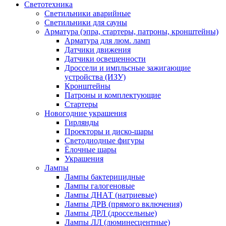
Светотехника
Светильники аварийные
Светильники для сауны
Арматура (эпра, стартеры, патроны, кронштейны)
Арматура для люм. ламп
Датчики движения
Датчики освещенности
Дроссели и импльсные зажигающие
устройства (ИЗУ)
Кронштейны
Патроны и комплектующие
Стартеры
Новогодние украшения
Гирлянды
Проекторы и диско-шары
Светодиодные фигуры
Ёлочные шары
Украшения
Лампы
Лампы бактерицидные
Лампы галогеновые
Лампы ДНАТ (натриевые)
Лампы ДРВ (прямого включения)
Лампы ДРЛ (дроссельные)
Лампы ЛЛ (люминесцентные)