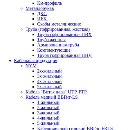
Км-профиль
Металлорукав
ДКС
ИЕК
Скобы металлические
Труба (гофрированная, жесткая)
Труба гофрированная ПВХ
Труба жесткая
Армированная труба
Комплектующие
Труба гофрированная ПНД
Кабельная продукция
NYM
2х-жильный
3х-жильный
4х-жильный
5х-жильный
Кабель "Витая пара" UTP, FTP
Кабель медный ВВГнг-LS
1-жильный
2-жильный
3-жильный
4-жильный
5-жильный
Кабель медный силовой ВВГнг-FRLS