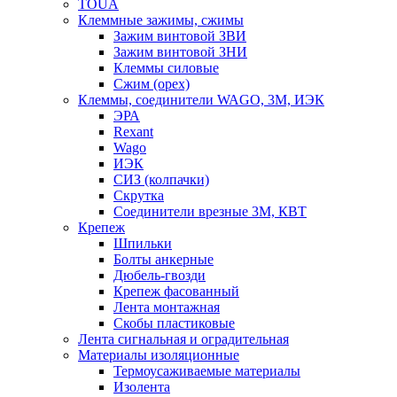
TOUA
Клеммные зажимы, сжимы
Зажим винтовой ЗВИ
Зажим винтовой ЗНИ
Клеммы силовые
Сжим (орех)
Клеммы, соединители WAGO, 3M, ИЭК
ЭРА
Rexant
Wago
ИЭК
СИЗ (колпачки)
Скрутка
Соединители врезные 3M, КВТ
Крепеж
Шпильки
Болты анкерные
Дюбель-гвозди
Крепеж фасованный
Лента монтажная
Скобы пластиковые
Лента сигнальная и оградительная
Материалы изоляционные
Термоусаживаемые матeриалы
Изолента