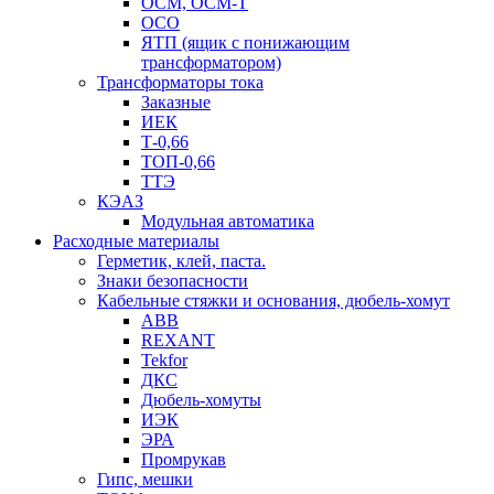
ОСМ, ОСМ-Т
ОСО
ЯТП (ящик с понижающим
трансформатором)
Трансформаторы тока
Заказные
ИЕК
Т-0,66
ТОП-0,66
ТТЭ
КЭАЗ
Модульная автоматика
Расходные материалы
Герметик, клей, паста.
Знаки безопасности
Кабельные стяжки и основания, дюбель-хомут
ABB
REXANT
Tekfor
ДКС
Дюбель-хомуты
ИЭК
ЭРА
Промрукав
Гипс, мешки