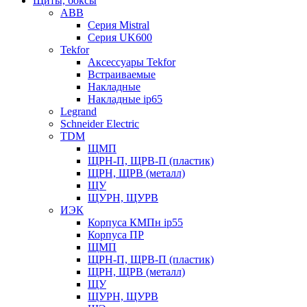
Щиты, боксы
ABB
Серия Mistral
Серия UK600
Tekfor
Аксессуары Tekfor
Встраиваемые
Накладные
Накладные ip65
Legrand
Schneider Electric
TDM
ЩМП
ЩРН-П, ЩРВ-П (пластик)
ЩРН, ЩРВ (металл)
ЩУ
ЩУРН, ЩУРВ
ИЭК
Корпуса КМПн ip55
Корпуса ПР
ЩМП
ЩРН-П, ЩРВ-П (пластик)
ЩРН, ЩРВ (металл)
ЩУ
ЩУРН, ЩУРВ