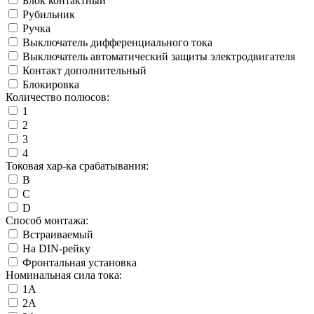
Блок контактный
Рубильник
Ручка
Выключатель дифференциального тока
Выключатель автоматический защиты электродвигателя
Контакт дополнительный
Блокировка
Количество полюсов:
1
2
3
4
Токовая хар-ка срабатывания:
B
C
D
Способ монтажа:
Встраиваемый
На DIN-рейку
Фронтальная установка
Номинальная сила тока:
1А
2А