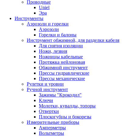
Проводные
Uniel
Эра
Инструменты
Аэрозоли и горелки
Аэрозоли
Горелки и балоны
Инструмент обжимной, для разделки кабеля
Для снятия изоляции
Ножи, лезвия
Ножницы кабельные
Протяжка нейлоновая
Обжимной инструмент
Прессы гидравлические
Прессы механические
Рулетки и уровни
Ручной инструмент
Зажимы "Крокодил"
Ключи
Молотки, кувалды, топоры
Отвертки
Плоскогубцы и бокорезы
Измерительные приборы
Амперметры
Вольтметры