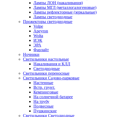
Лампы ЛОН (накаливания)
Лампы МГЛ (металлогалогеновые)
Лампы рефлекторные (зеркальные)
Лампы светодиодные
Прожекторы светодиодные
Volpe
Apeyron
Wolta
ИЭК
ЭРА
Фарлайт
Ночники
Светильники настольные
Накаливания и КЛЛ
Светодиодные
Светильники переносные
Светильники Садово-парковые
Настенные
Встр. грунт.
Кемпинговые
На солнечной батарее
На трубу
Подвесные
Пушкинские
Светильники Светодиодные