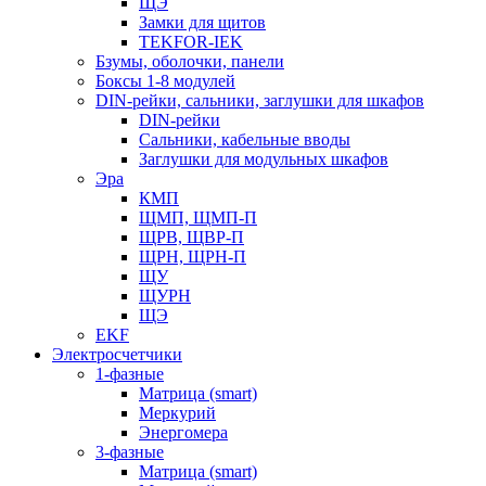
ЩЭ
Замки для щитов
TEKFOR-IEK
Бзумы, оболочки, панели
Боксы 1-8 модулей
DIN-рейки, сальники, заглушки для шкафов
DIN-рейки
Сальники, кабельные вводы
Заглушки для модульных шкафов
Эра
КМП
ЩМП, ЩМП-П
ЩРВ, ЩВР-П
ЩРН, ЩРН-П
ЩУ
ЩУРН
ЩЭ
EKF
Электросчетчики
1-фазные
Матрица (smart)
Меркурий
Энергомера
3-фазные
Матрица (smart)