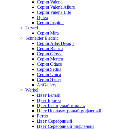
Серия Valena
Серия Valena Allure
Серия Valena Life
Quteo
Серия Inspiria
Lezard
Серия Mira
Schneider Electric
Серия Atlas Design
Серия Blanca
Серия Glossa
Серия Merten
Серия Odace
Серия Sedna
Серия Unica
Серия Этюд
ArtGallery
Werkel
Цвет Белый
Цвет Бронза
Цвет Глянцевый никель
Цвет Перламутровый рифленый
Ретро
Цвет Серебряный
Цвет Серебряный рифленый