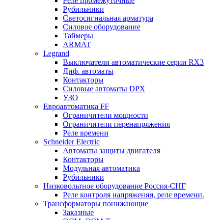
Реле промежуточные
Рубильники
Светосигнальная арматура
Силовое оборудование
Таймеры
ARMAT
Legrand
Выключатели автоматические серии RX3
Диф. автоматы
Контакторы
Силовые автоматы DPX
УЗО
Евроавтоматика FF
Ограничители мощности
Ограничители перенапряжения
Реле времени
Schneider Electric
Автоматы защиты двигателя
Контакторы
Модульная автоматика
Рубильники
Низковольтное оборудование Россия-СНГ
Реле контроля напряжения, реле времени.
Трансформаторы понижающие
Заказные