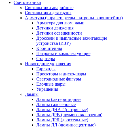
Светотехника
Светильники аварийные
Светильники для сауны
Арматура (эпра, стартеры, патроны, кронштейны)
Арматура для люм. ламп
Датчики движения
Датчики освещенности
Дроссели и импльсные зажигающие
устройства (ИЗУ)
Кронштейны
Патроны и комплектующие
Стартеры
Новогодние украшения
Гирлянды
Проекторы и диско-шары
Светодиодные фигуры
Ёлочные шары
Украшения
Лампы
Лампы бактерицидные
Лампы галогеновые
Лампы ДНАТ (натриевые)
Лампы ДРВ (прямого включения)
Лампы ДРЛ (дроссельные)
Лампы ЛЛ (люминесцентные)