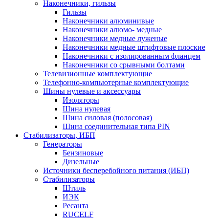
Наконечники, гильзы
Гильзы
Наконечники алюминивые
Наконечники алюмо- медные
Наконечники медные луженые
Наконечники медные штифтовые плоские
Наконечники с изолированным фланцем
Наконечники со срывными болтами
Телевизионные комплектующие
Телефонно-компьютерные комплектующие
Шины нулевые и аксессуары
Изоляторы
Шина нулевая
Шина силовая (полосовая)
Шина соединительная типа PIN
Стабилизаторы, ИБП
Генераторы
Бензиновые
Дизельные
Источники бесперебойного питания (ИБП)
Стабилизаторы
Штиль
ИЭК
Ресанта
RUCELF