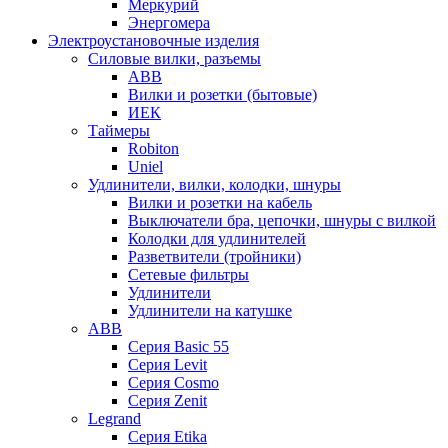
Меркурий
Энергомера
Электроустановочные изделия
Силовые вилки, разъемы
ABB
Вилки и розетки (бытовые)
ИЕК
Таймеры
Robiton
Uniel
Удлинители, вилки, колодки, шнуры
Вилки и розетки на кабель
Выключатели бра, цепочки, шнуры с вилкой
Колодки для удлинителей
Разветвители (тройники)
Сетевые фильтры
Удлинители
Удлинители на катушке
ABB
Серия Basic 55
Серия Levit
Серия Cosmo
Серия Zenit
Legrand
Серия Etika