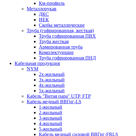
Км-профиль
Металлорукав
ДКС
ИЕК
Скобы металлические
Труба (гофрированная, жесткая)
Труба гофрированная ПВХ
Труба жесткая
Армированная труба
Комплектующие
Труба гофрированная ПНД
Кабельная продукция
NYM
2х-жильный
3х-жильный
4х-жильный
5х-жильный
Кабель "Витая пара" UTP, FTP
Кабель медный ВВГнг-LS
1-жильный
2-жильный
3-жильный
4-жильный
5-жильный
Кабель медный силовой ВВГнг-FRLS