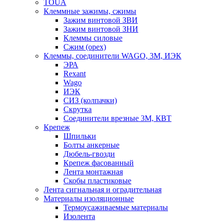
TOUA
Клеммные зажимы, сжимы
Зажим винтовой ЗВИ
Зажим винтовой ЗНИ
Клеммы силовые
Сжим (орех)
Клеммы, соединители WAGO, 3M, ИЭК
ЭРА
Rexant
Wago
ИЭК
СИЗ (колпачки)
Скрутка
Соединители врезные 3M, КВТ
Крепеж
Шпильки
Болты анкерные
Дюбель-гвозди
Крепеж фасованный
Лента монтажная
Скобы пластиковые
Лента сигнальная и оградительная
Материалы изоляционные
Термоусаживаемые матeриалы
Изолента