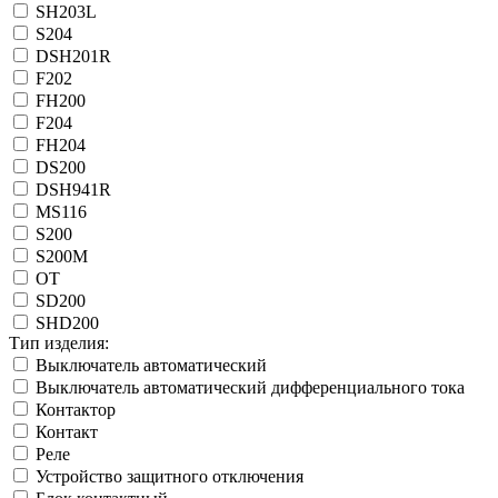
SH203L
S204
DSH201R
F202
FН200
F204
FН204
DS200
DSH941R
MS116
S200
S200M
OT
SD200
SHD200
Тип изделия:
Выключатель автоматический
Выключатель автоматический дифференциального тока
Контактор
Контакт
Реле
Устройство защитного отключения