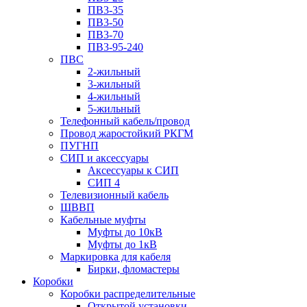
ПВ3-35
ПВ3-50
ПВ3-70
ПВ3-95-240
ПВС
2-жильный
3-жильный
4-жильный
5-жильный
Телефонный кабель/провод
Провод жаростойкий РКГМ
ПУГНП
СИП и аксессуары
Аксессуары к СИП
СИП 4
Телевизионный кабель
ШВВП
Кабельные муфты
Муфты до 10кВ
Муфты до 1кВ
Маркировка для кабеля
Бирки, фломастеры
Коробки
Коробки распределительные
Открытой установки