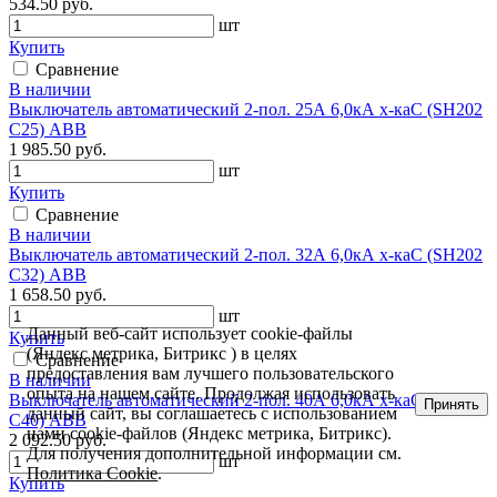
534.50 руб.
шт
Купить
Сравнение
В наличии
Выключатель автоматический 2-пол. 25А 6,0кА х-каС (SH202
C25) АВВ
1 985.50 руб.
шт
Купить
Сравнение
В наличии
Выключатель автоматический 2-пол. 32А 6,0кА х-каС (SH202
C32) АВВ
1 658.50 руб.
шт
Данный веб-сайт использует cookie-файлы
Купить
(Яндекс метрика, Битрикс ) в целях
Сравнение
предоставления вам лучшего пользовательского
В наличии
опыта на нашем сайте. Продолжая использовать
Выключатель автоматический 2-пол. 40А 6,0кА х-каС (SH202
Принять
данный сайт, вы соглашаетесь с использованием
C40) АВВ
нами cookie-файлов (Яндекс метрика, Битрикс).
2 092.50 руб.
Для получения дополнительной информации см.
шт
Политика Cookie
.
Купить