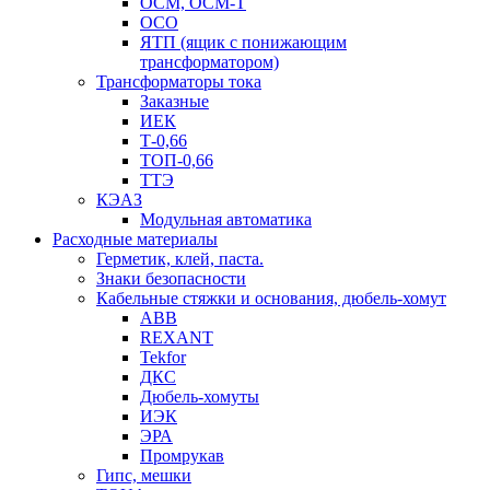
ОСМ, ОСМ-Т
ОСО
ЯТП (ящик с понижающим
трансформатором)
Трансформаторы тока
Заказные
ИЕК
Т-0,66
ТОП-0,66
ТТЭ
КЭАЗ
Модульная автоматика
Расходные материалы
Герметик, клей, паста.
Знаки безопасности
Кабельные стяжки и основания, дюбель-хомут
ABB
REXANT
Tekfor
ДКС
Дюбель-хомуты
ИЭК
ЭРА
Промрукав
Гипс, мешки