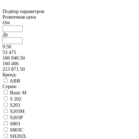
Подбор параметров
Розничная цена
От
До
9.50
53 475
106 940.50
160 406
213 871.50
Бренд:
ABB
Серия:
Basic M
S 202
S203
S203М
S203Р
S803
S803С
SH202L