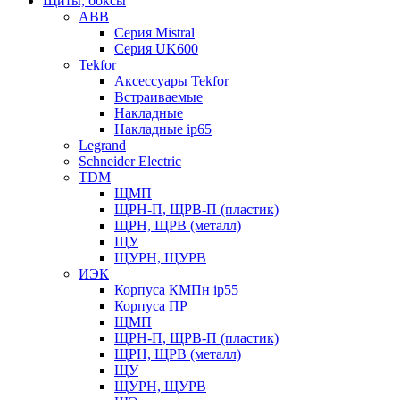
Щиты, боксы
ABB
Серия Mistral
Серия UK600
Tekfor
Аксессуары Tekfor
Встраиваемые
Накладные
Накладные ip65
Legrand
Schneider Electric
TDM
ЩМП
ЩРН-П, ЩРВ-П (пластик)
ЩРН, ЩРВ (металл)
ЩУ
ЩУРН, ЩУРВ
ИЭК
Корпуса КМПн ip55
Корпуса ПР
ЩМП
ЩРН-П, ЩРВ-П (пластик)
ЩРН, ЩРВ (металл)
ЩУ
ЩУРН, ЩУРВ