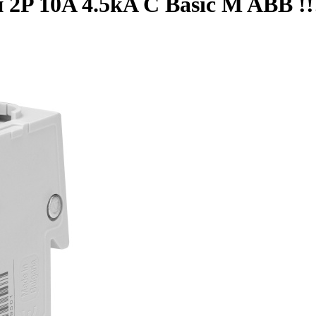
2P 10A 4.5kA C Basic M ABB !!