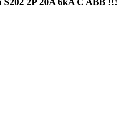
S202 2P 20A 6kA C ABB !!!