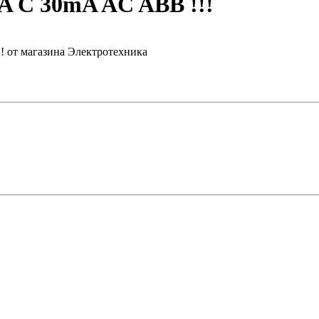
kA C 30mA AC ABВ !!!