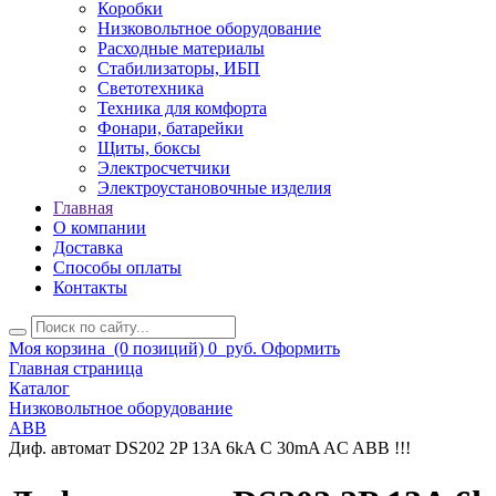
Коробки
Низковольтное оборудование
Расходные материалы
Стабилизаторы, ИБП
Светотехника
Техника для комфорта
Фонари, батарейки
Щиты, боксы
Электросчетчики
Электроустановочные изделия
Главная
О компании
Доставка
Способы оплаты
Контакты
Моя корзина
(0 позиций)
0
руб.
Оформить
Главная страница
Каталог
Низковольтное оборудование
ABB
Диф. автомат DS202 2P 13A 6kA C 30mA AC ABВ !!!