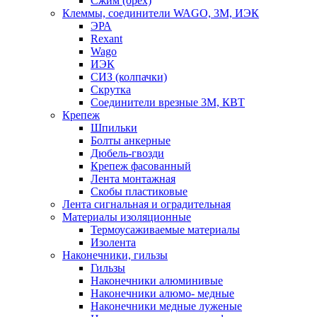
Сжим (орех)
Клеммы, соединители WAGO, 3M, ИЭК
ЭРА
Rexant
Wago
ИЭК
СИЗ (колпачки)
Скрутка
Соединители врезные 3M, КВТ
Крепеж
Шпильки
Болты анкерные
Дюбель-гвозди
Крепеж фасованный
Лента монтажная
Скобы пластиковые
Лента сигнальная и оградительная
Материалы изоляционные
Термоусаживаемые матeриалы
Изолента
Наконечники, гильзы
Гильзы
Наконечники алюминивые
Наконечники алюмо- медные
Наконечники медные луженые