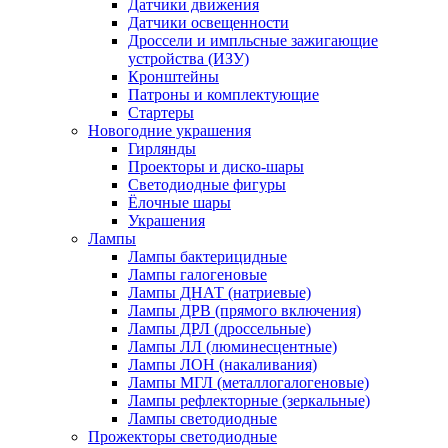
Датчики движения
Датчики освещенности
Дроссели и импльсные зажигающие
устройства (ИЗУ)
Кронштейны
Патроны и комплектующие
Стартеры
Новогодние украшения
Гирлянды
Проекторы и диско-шары
Светодиодные фигуры
Ёлочные шары
Украшения
Лампы
Лампы бактерицидные
Лампы галогеновые
Лампы ДНАТ (натриевые)
Лампы ДРВ (прямого включения)
Лампы ДРЛ (дроссельные)
Лампы ЛЛ (люминесцентные)
Лампы ЛОН (накаливания)
Лампы МГЛ (металлогалогеновые)
Лампы рефлекторные (зеркальные)
Лампы светодиодные
Прожекторы светодиодные