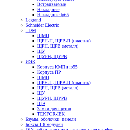
Встраиваемые
Накладные
Накладные ip65
Legrand
Schneider Electric
TDM
ЩМП
ЩРН-П, ЩРВ-П (пластик)
ЩРН, ЩРВ (металл)
ЩУ
ЩУРН, ЩУРВ
ИЭК
Корпуса КМПн ip55
Корпуса ПР
ЩМП
ЩРН-П, ЩРВ-П (пластик)
ЩРН, ЩРВ (металл)
ЩУ
ЩУРН, ЩУРВ
ЩЭ
Замки для щитов
TEKFOR-IEK
Бзумы, оболочки, панели
Боксы 1-8 модулей
DIN-рейки, сальники, заглушки для шкафов