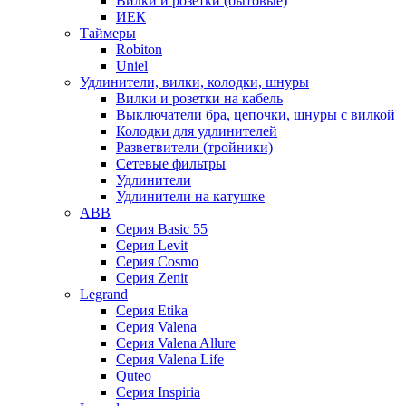
Вилки и розетки (бытовые)
ИЕК
Таймеры
Robiton
Uniel
Удлинители, вилки, колодки, шнуры
Вилки и розетки на кабель
Выключатели бра, цепочки, шнуры с вилкой
Колодки для удлинителей
Разветвители (тройники)
Сетевые фильтры
Удлинители
Удлинители на катушке
ABB
Серия Basic 55
Серия Levit
Серия Cosmo
Серия Zenit
Legrand
Серия Etika
Серия Valena
Серия Valena Allure
Серия Valena Life
Quteo
Серия Inspiria