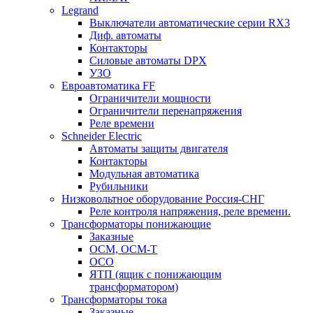
Legrand
Выключатели автоматические серии RX3
Диф. автоматы
Контакторы
Силовые автоматы DPX
УЗО
Евроавтоматика FF
Ограничители мощности
Ограничители перенапряжения
Реле времени
Schneider Electric
Автоматы защиты двигателя
Контакторы
Модульная автоматика
Рубильники
Низковольтное оборудование Россия-СНГ
Реле контроля напряжения, реле времени.
Трансформаторы понижающие
Заказные
ОСМ, ОСМ-Т
ОСО
ЯТП (ящик с понижающим
трансформатором)
Трансформаторы тока
Заказные