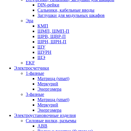
DIN-рейки
Сальники, кабельные вводы
Заглушки для модульных шкафов
Эра
КМП
ЩМП, ЩМП-П
ЩРВ, ЩВР-П
ЩРН, ЩРН-П
ЩУ
ЩУРН
ЩЭ
EKF
Электросчетчики
1-фазные
Матрица (smart)
Меркурий
Энергомера
3-фазные
Матрица (smart)
Меркурий
Энергомера
Электроустановочные изделия
Силовые вилки, разъемы
ABB