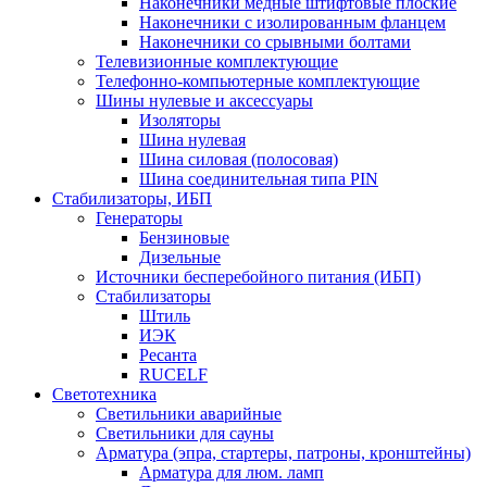
Наконечники медные штифтовые плоские
Наконечники с изолированным фланцем
Наконечники со срывными болтами
Телевизионные комплектующие
Телефонно-компьютерные комплектующие
Шины нулевые и аксессуары
Изоляторы
Шина нулевая
Шина силовая (полосовая)
Шина соединительная типа PIN
Стабилизаторы, ИБП
Генераторы
Бензиновые
Дизельные
Источники бесперебойного питания (ИБП)
Стабилизаторы
Штиль
ИЭК
Ресанта
RUCELF
Светотехника
Светильники аварийные
Светильники для сауны
Арматура (эпра, стартеры, патроны, кронштейны)
Арматура для люм. ламп