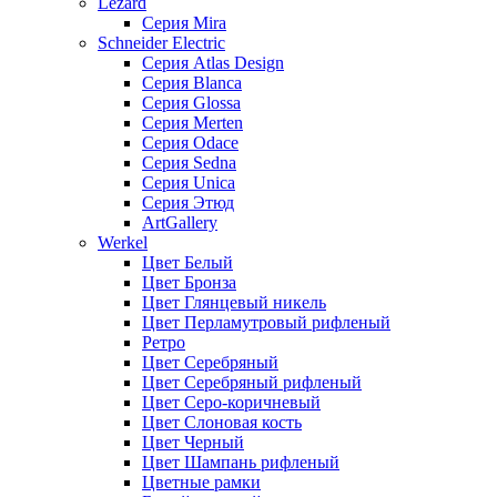
Lezard
Серия Mira
Schneider Electric
Серия Atlas Design
Серия Blanca
Серия Glossa
Серия Merten
Серия Odace
Серия Sedna
Серия Unica
Серия Этюд
ArtGallery
Werkel
Цвет Белый
Цвет Бронза
Цвет Глянцевый никель
Цвет Перламутровый рифленый
Ретро
Цвет Серебряный
Цвет Серебряный рифленый
Цвет Серо-коричневый
Цвет Слоновая кость
Цвет Черный
Цвет Шампань рифленый
Цветные рамки