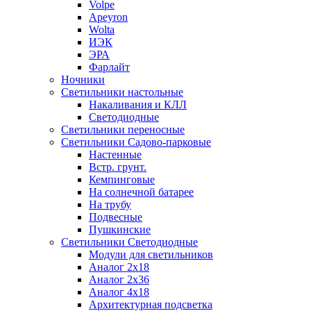
Volpe
Apeyron
Wolta
ИЭК
ЭРА
Фарлайт
Ночники
Светильники настольные
Накаливания и КЛЛ
Светодиодные
Светильники переносные
Светильники Садово-парковые
Настенные
Встр. грунт.
Кемпинговые
На солнечной батарее
На трубу
Подвесные
Пушкинские
Светильники Светодиодные
Модули для светильников
Аналог 2х18
Аналог 2х36
Аналог 4х18
Архитектурная подсветка