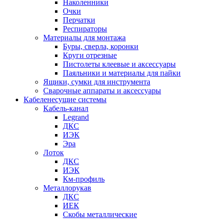
Наколенники
Очки
Перчатки
Респираторы
Материалы для монтажа
Буры, сверла, коронки
Круги отрезные
Пистолеты клеевые и аксессуары
Паяльники и материалы для пайки
Ящики, сумки для инструмента
Сварочные аппараты и аксессуары
Кабеленесущие системы
Кабель-канал
Legrand
ДКС
ИЭК
Эра
Лоток
ДКС
ИЭК
Км-профиль
Металлорукав
ДКС
ИЕК
Скобы металлические