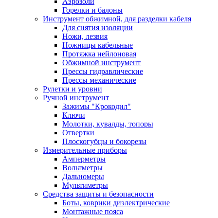
Аэрозоли
Горелки и балоны
Инструмент обжимной, для разделки кабеля
Для снятия изоляции
Ножи, лезвия
Ножницы кабельные
Протяжка нейлоновая
Обжимной инструмент
Прессы гидравлические
Прессы механические
Рулетки и уровни
Ручной инструмент
Зажимы "Крокодил"
Ключи
Молотки, кувалды, топоры
Отвертки
Плоскогубцы и бокорезы
Измерительные приборы
Амперметры
Вольтметры
Дальномеры
Мультиметры
Средства защиты и безопасности
Боты, коврики диэлектрические
Монтажные пояса