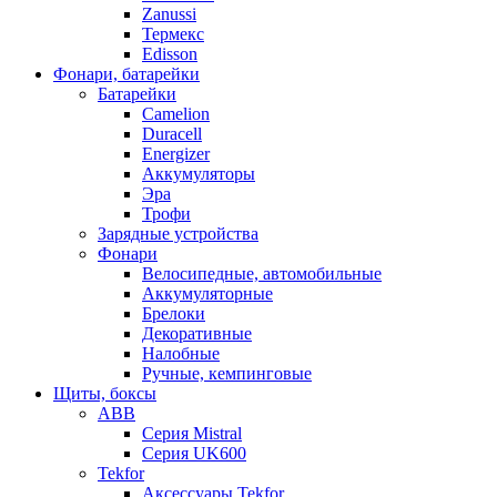
Zanussi
Термекс
Edisson
Фонари, батарейки
Батарейки
Camelion
Duracell
Energizer
Аккумуляторы
Эра
Трофи
Зарядные устройства
Фонари
Велосипедные, автомобильные
Аккумуляторные
Брелоки
Декоративные
Налобные
Ручные, кемпинговые
Щиты, боксы
ABB
Серия Mistral
Серия UK600
Tekfor
Аксессуары Tekfor