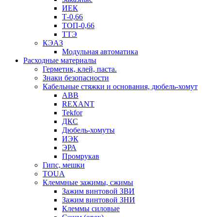
ИЕК
Т-0,66
ТОП-0,66
ТТЭ
КЭАЗ
Модульная автоматика
Расходные материалы
Герметик, клей, паста.
Знаки безопасности
Кабельные стяжки и основания, дюбель-хомут
ABB
REXANT
Tekfor
ДКС
Дюбель-хомуты
ИЭК
ЭРА
Промрукав
Гипс, мешки
TOUA
Клеммные зажимы, сжимы
Зажим винтовой ЗВИ
Зажим винтовой ЗНИ
Клеммы силовые