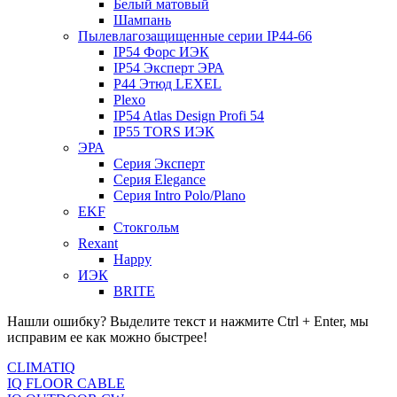
Белый матовый
Шампань
Пылевлагозащищенные серии IP44-66
IP54 Форс ИЭК
IP54 Эксперт ЭРА
P44 Этюд LEXEL
Plexo
IP54 Atlas Design Profi 54
IP55 TORS ИЭК
ЭРА
Серия Эксперт
Серия Elegance
Серия Intro Polo/Plano
EKF
Стокгольм
Rexant
Happy
ИЭК
BRITE
Нашли ошибку? Выделите текст и нажмите Ctrl + Enter, мы
исправим ее как можно быстрее!
CLIMATIQ
IQ FLOOR CABLE