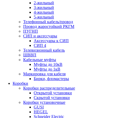
2-жильный
3-жильный
4-жильный
5-жильный
Телефонный кабель/провод
Провод жаростойкий РКГМ
ПУГНП
СИП и аксессуары
Аксессуары к СИП
СИП 4
Телевизионный кабель
ШВВП
Кабельные муфты
Муфты до 10кВ
Муфты до 1кВ
Маркировка для кабеля
Бирки, фломастеры
Коробки
Коробки распределительные
Открытой установки
Скрытой установки
Коробки установочные
GUSI
HEGEL
Schneider Electric