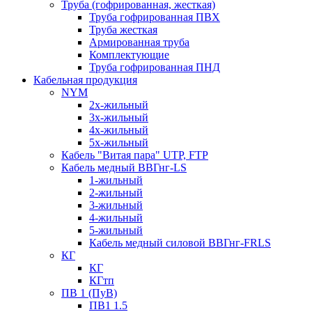
Труба (гофрированная, жесткая)
Труба гофрированная ПВХ
Труба жесткая
Армированная труба
Комплектующие
Труба гофрированная ПНД
Кабельная продукция
NYM
2х-жильный
3х-жильный
4х-жильный
5х-жильный
Кабель "Витая пара" UTP, FTP
Кабель медный ВВГнг-LS
1-жильный
2-жильный
3-жильный
4-жильный
5-жильный
Кабель медный силовой ВВГнг-FRLS
КГ
КГ
КГтп
ПВ 1 (ПуВ)
ПВ1 1.5