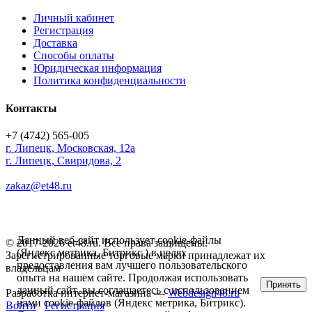
Личный кабинет
Регистрация
Доставка
Способы оплаты
Юридическая информация
Политика конфиденциальности
Контакты
+7 (4742) 565-005
г.
Липецк
,
Московская, 12а
г. Липецк, Свиридова, 2
zakaz@et48.ru
Данный веб-сайт использует cookie-файлы
© 2017-2026 et48.ru. Все права защищены.
(Яндекс метрика, Битрикс ) в целях
Зарегистрированные торговые марки принадлежат их
предоставления вам лучшего пользовательского
владельцам
опыта на нашем сайте. Продолжая использовать
Принять
данный сайт, вы соглашаетесь с использованием
Разработка интернет-магазина —
Webdesign48.ru
нами cookie-файлов (Яндекс метрика, Битрикс).
Войти
Регистрация