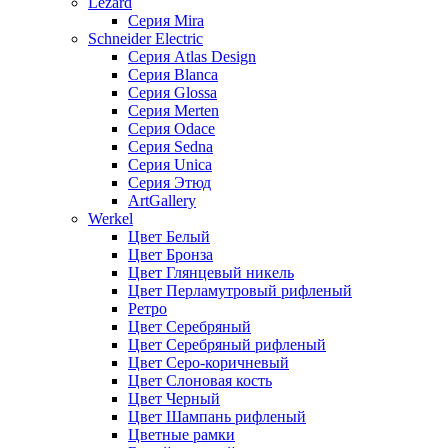
Lezard
Серия Mira
Schneider Electric
Серия Atlas Design
Серия Blanca
Серия Glossa
Серия Merten
Серия Odace
Серия Sedna
Серия Unica
Серия Этюд
ArtGallery
Werkel
Цвет Белый
Цвет Бронза
Цвет Глянцевый никель
Цвет Перламутровый рифленый
Ретро
Цвет Серебряный
Цвет Серебряный рифленый
Цвет Серо-коричневый
Цвет Слоновая кость
Цвет Черный
Цвет Шампань рифленый
Цветные рамки