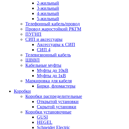
2-жильный
3-жильный
4-жильный
5-жильный
Телефонный кабель/провод
Провод жаростойкий РКГМ
ПУГНП
СИП и аксессуары
Аксессуары к СИП
СИП 4
Телевизионный кабель
ШВВП
Кабельные муфты
Муфты до 10кВ
Муфты до 1кВ
Маркировка для кабеля
Бирки, фломастеры
Коробки
Коробки распределительные
Открытой установки
Скрытой установки
Коробки установочные
GUSI
HEGEL
Schneider Electric