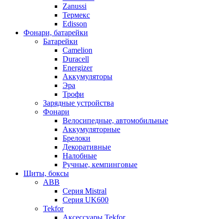
Zanussi
Термекс
Edisson
Фонари, батарейки
Батарейки
Camelion
Duracell
Energizer
Аккумуляторы
Эра
Трофи
Зарядные устройства
Фонари
Велосипедные, автомобильные
Аккумуляторные
Брелоки
Декоративные
Налобные
Ручные, кемпинговые
Щиты, боксы
ABB
Серия Mistral
Серия UK600
Tekfor
Аксессуары Tekfor