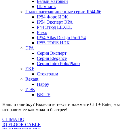
Белый матовый
Шампань
Пылевлагозащищенные серии IP44-66
IP54 Форс ИЭК
IP54 Эксперт ЭРА
P44 Этюд LEXEL
Plexo
IP54 Atlas Design Profi 54
IP55 TORS ИЭК
ЭРА
Серия Эксперт
Серия Elegance
Серия Intro Polo/Plano
EKF
Стокгольм
Rexant
Happy
ИЭК
BRITE
Нашли ошибку? Выделите текст и нажмите Ctrl + Enter, мы
исправим ее как можно быстрее!
CLIMATIQ
IQ FLOOR CABLE