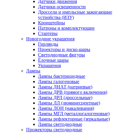
Датчики движения
Датчики освещенности
Дроссели и импльсные зажигающие
устройства (ИЗУ)
Кронштейны
Патроны и комплектующие
Стартеры
Новогодние украшения
Гирлянды
Проекторы и диско-шары
Светодиодные фигуры
Ёлочные шары
Украшения
Лампы
Лампы бактерицидные
Лампы галогеновые
Лампы ДНАТ (натриевые)
Лампы ДРВ (прямого включения)
Лампы ДРЛ (дроссельные)
Лампы ЛЛ (люминесцентные)
Лампы ЛОН (накаливания)
Лампы МГЛ (металлогалогеновые)
Лампы рефлекторные (зеркальные)
Лампы светодиодные
Прожекторы светодиодные