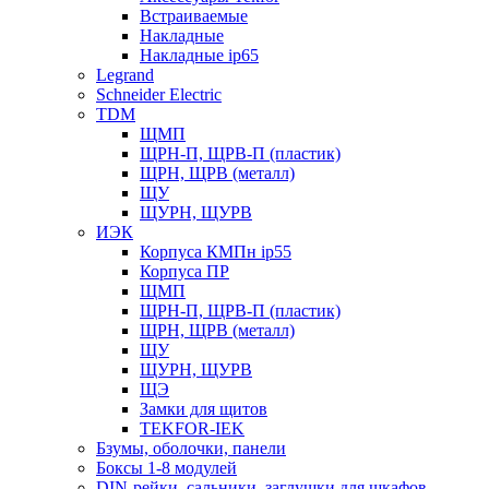
Встраиваемые
Накладные
Накладные ip65
Legrand
Schneider Electric
TDM
ЩМП
ЩРН-П, ЩРВ-П (пластик)
ЩРН, ЩРВ (металл)
ЩУ
ЩУРН, ЩУРВ
ИЭК
Корпуса КМПн ip55
Корпуса ПР
ЩМП
ЩРН-П, ЩРВ-П (пластик)
ЩРН, ЩРВ (металл)
ЩУ
ЩУРН, ЩУРВ
ЩЭ
Замки для щитов
TEKFOR-IEK
Бзумы, оболочки, панели
Боксы 1-8 модулей
DIN-рейки, сальники, заглушки для шкафов