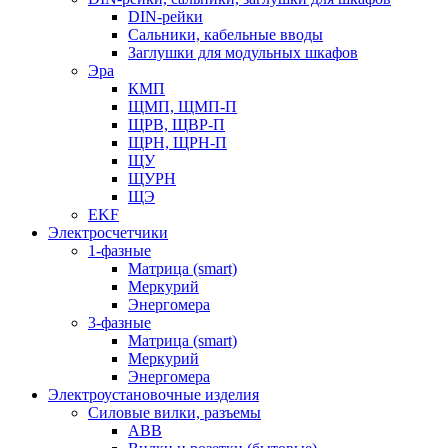
DIN-рейки
Сальники, кабельные вводы
Заглушки для модульных шкафов
Эра
КМП
ЩМП, ЩМП-П
ЩРВ, ЩВР-П
ЩРН, ЩРН-П
ЩУ
ЩУРН
ЩЭ
EKF
Электросчетчики
1-фазные
Матрица (smart)
Меркурий
Энергомера
3-фазные
Матрица (smart)
Меркурий
Энергомера
Электроустановочные изделия
Силовые вилки, разъемы
ABB