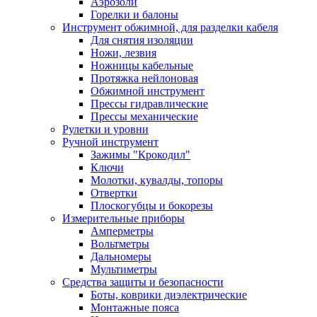
Аэрозоли
Горелки и балоны
Инструмент обжимной, для разделки кабеля
Для снятия изоляции
Ножи, лезвия
Ножницы кабельные
Протяжка нейлоновая
Обжимной инструмент
Прессы гидравлические
Прессы механические
Рулетки и уровни
Ручной инструмент
Зажимы "Крокодил"
Ключи
Молотки, кувалды, топоры
Отвертки
Плоскогубцы и бокорезы
Измерительные приборы
Амперметры
Вольтметры
Дальномеры
Мультиметры
Средства защиты и безопасности
Боты, коврики диэлектрические
Монтажные пояса