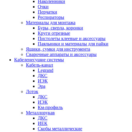
Наколенники
Очки
Перчатки
Респираторы
Материалы для монтажа
Буры, сверла, коронки
Круги отрезные
Пистолеты клеевые и аксессуары
Паяльники и материалы для пайки
Ящики, сумки для инструмента
Сварочные аппараты и аксессуары
Кабеленесущие системы
Кабель-канал
Legrand
ДКС
ИЭК
Эра
Лоток
ДКС
ИЭК
Км-профиль
Металлорукав
ДКС
ИЕК
Скобы металлические