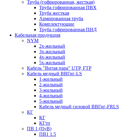
Труба (гофрированная, жесткая)
Труба гофрированная ПВХ
Труба жесткая
Армированная труба
Комплектующие
Труба гофрированная ПНД
Кабельная продукция
NYM
2х-жильный
3х-жильный
4х-жильный
5х-жильный
Кабель "Витая пара" UTP, FTP
Кабель медный ВВГнг-LS
1-жильный
2-жильный
3-жильный
4-жильный
5-жильный
Кабель медный силовой ВВГнг-FRLS
КГ
КГ
КГтп
ПВ 1 (ПуВ)
ПВ1 1.5