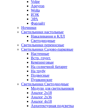
Volpe
Apeyron
Wolta
ИЭК
ЭРА
Фарлайт
Ночники
Светильники настольные
Накаливания и КЛЛ
Светодиодные
Светильники переносные
Светильники Садово-парковые
Настенные
Встр. грунт.
Кемпинговые
На солнечной батарее
На трубу
Подвесные
Пушкинские
Светильники Светодиодные
Модули для светильников
Аналог 2х18
Аналог 2х36
Аналог 4х18
Архитектурная подсветка