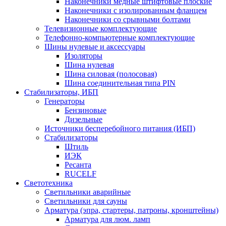
Наконечники медные штифтовые плоские
Наконечники с изолированным фланцем
Наконечники со срывными болтами
Телевизионные комплектующие
Телефонно-компьютерные комплектующие
Шины нулевые и аксессуары
Изоляторы
Шина нулевая
Шина силовая (полосовая)
Шина соединительная типа PIN
Стабилизаторы, ИБП
Генераторы
Бензиновые
Дизельные
Источники бесперебойного питания (ИБП)
Стабилизаторы
Штиль
ИЭК
Ресанта
RUCELF
Светотехника
Светильники аварийные
Светильники для сауны
Арматура (эпра, стартеры, патроны, кронштейны)
Арматура для люм. ламп