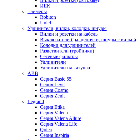
Вилки и розетки (бытовые)
ИЕК
Таймеры
Robiton
Uniel
Удлинители, вилки, колодки, шнуры
Вилки и розетки на кабель
Выключатели бра, цепочки, шнуры с вилкой
Колодки для удлинителей
Разветвители (тройники)
Сетевые фильтры
Удлинители
Удлинители на катушке
ABB
Серия Basic 55
Серия Levit
Серия Cosmo
Серия Zenit
Legrand
Серия Etika
Серия Valena
Серия Valena Allure
Серия Valena Life
Quteo
Серия Inspiria