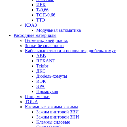
ИЕК
Т-0,66
ТОП-0,66
ТТЭ
КЭАЗ
Модульная автоматика
Расходные материалы
Герметик, клей, паста.
Знаки безопасности
Кабельные стяжки и основания, дюбель-хомут
ABB
REXANT
Tekfor
ДКС
Дюбель-хомуты
ИЭК
ЭРА
Промрукав
Гипс, мешки
TOUA
Клеммные зажимы, сжимы
Зажим винтовой ЗВИ
Зажим винтовой ЗНИ
Клеммы силовые