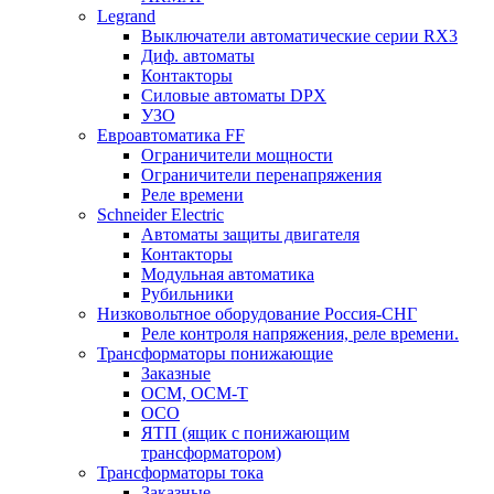
Legrand
Выключатели автоматические серии RX3
Диф. автоматы
Контакторы
Силовые автоматы DPX
УЗО
Евроавтоматика FF
Ограничители мощности
Ограничители перенапряжения
Реле времени
Schneider Electric
Автоматы защиты двигателя
Контакторы
Модульная автоматика
Рубильники
Низковольтное оборудование Россия-СНГ
Реле контроля напряжения, реле времени.
Трансформаторы понижающие
Заказные
ОСМ, ОСМ-Т
ОСО
ЯТП (ящик с понижающим
трансформатором)
Трансформаторы тока
Заказные