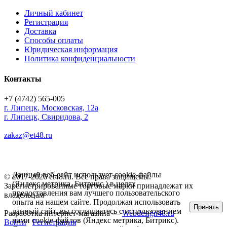
Личный кабинет
Регистрация
Доставка
Способы оплаты
Юридическая информация
Политика конфиденциальности
Контакты
+7 (4742) 565-005
г.
Липецк
,
Московская, 12а
г. Липецк, Свиридова, 2
zakaz@et48.ru
Данный веб-сайт использует cookie-файлы
© 2017-2026 et48.ru. Все права защищены.
(Яндекс метрика, Битрикс ) в целях
Зарегистрированные торговые марки принадлежат их
предоставления вам лучшего пользовательского
владельцам
опыта на нашем сайте. Продолжая использовать
Принять
данный сайт, вы соглашаетесь с использованием
Разработка интернет-магазина —
Webdesign48.ru
нами cookie-файлов (Яндекс метрика, Битрикс).
Войти
Регистрация