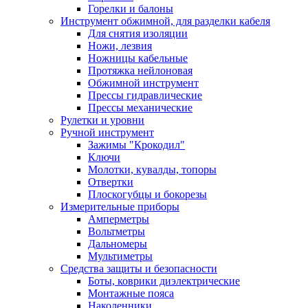
Горелки и балоны
Инструмент обжимной, для разделки кабеля
Для снятия изоляции
Ножи, лезвия
Ножницы кабельные
Протяжка нейлоновая
Обжимной инструмент
Прессы гидравлические
Прессы механические
Рулетки и уровни
Ручной инструмент
Зажимы "Крокодил"
Ключи
Молотки, кувалды, топоры
Отвертки
Плоскогубцы и бокорезы
Измерительные приборы
Амперметры
Вольтметры
Дальномеры
Мультиметры
Средства защиты и безопасности
Боты, коврики диэлектрические
Монтажные пояса
Наколенники