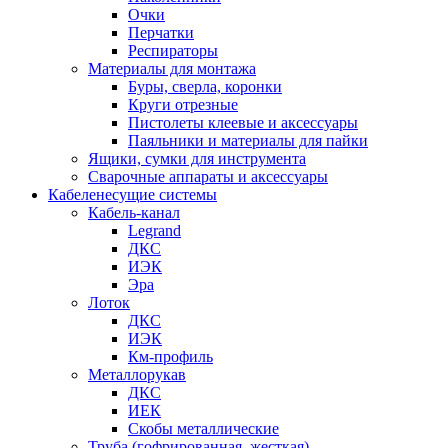
Очки
Перчатки
Респираторы
Материалы для монтажа
Буры, сверла, коронки
Круги отрезные
Пистолеты клеевые и аксессуары
Паяльники и материалы для пайки
Ящики, сумки для инструмента
Сварочные аппараты и аксессуары
Кабеленесущие системы
Кабель-канал
Legrand
ДКС
ИЭК
Эра
Лоток
ДКС
ИЭК
Км-профиль
Металлорукав
ДКС
ИЕК
Скобы металлические
Труба (гофрированная, жесткая)