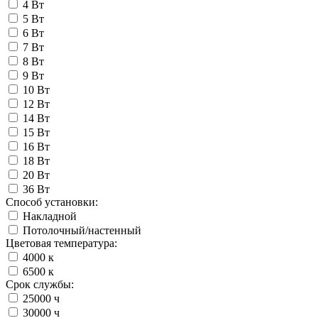
4 Вт
5 Вт
6 Вт
7 Вт
8 Вт
9 Вт
10 Вт
12 Вт
14 Вт
15 Вт
16 Вт
18 Вт
20 Вт
36 Вт
Способ установки:
Накладной
Потолочный/настенный
Цветовая температура:
4000 к
6500 к
Срок службы:
25000 ч
30000 ч