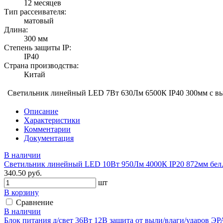
12 месяцев
Тип рассеивателя:
матовый
Длина:
300 мм
Степень защиты IP:
IP40
Страна производства:
Китай
Светильник линейный LED 7Вт 630Лм 6500К IP40 300мм с вы
Описание
Характеристики
Комментарии
Документация
В наличии
Светильник линейный LED 10Вт 950Лм 4000К IP20 872мм бел. 
340.50 руб.
шт
В корзину
Сравнение
В наличии
Блок питания д/свет 36Вт 12В защита от выли/влаги/ударов ЭРА