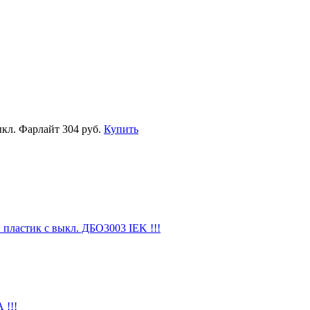
кл. Фарлайт
304 руб.
Купить
пластик с выкл. ДБО3003 IEK !!!
 !!!