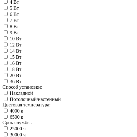
4 Вт
5 Вт
6 Вт
7 Вт
8 Вт
9 Вт
10 Вт
12 Вт
14 Вт
15 Вт
16 Вт
18 Вт
20 Вт
36 Вт
Способ установки:
Накладной
Потолочный/настенный
Цветовая температура:
4000 к
6500 к
Срок службы:
25000 ч
30000 ч