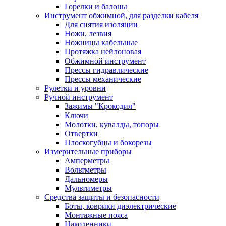
Горелки и балоны
Инструмент обжимной, для разделки кабеля
Для снятия изоляции
Ножи, лезвия
Ножницы кабельные
Протяжка нейлоновая
Обжимной инструмент
Прессы гидравлические
Прессы механические
Рулетки и уровни
Ручной инструмент
Зажимы "Крокодил"
Ключи
Молотки, кувалды, топоры
Отвертки
Плоскогубцы и бокорезы
Измерительные приборы
Амперметры
Вольтметры
Дальномеры
Мультиметры
Средства защиты и безопасности
Боты, коврики диэлектрические
Монтажные пояса
Наколенники