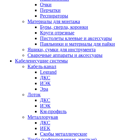
Очки
Перчатки
Респираторы
Материалы для монтажа
Буры, сверла, коронки
Круги отрезные
Пистолеты клеевые и аксессуары
Паяльники и материалы для пайки
Ящики, сумки для инструмента
Сварочные аппараты и аксессуары
Кабеленесущие системы
Кабель-канал
Legrand
ДКС
ИЭК
Эра
Лоток
ДКС
ИЭК
Км-профиль
Металлорукав
ДКС
ИЕК
Скобы металлические
Труба (гофрированная, жесткая)