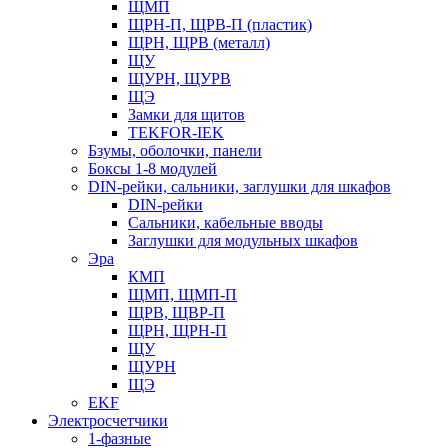
ЩМП
ЩРН-П, ЩРВ-П (пластик)
ЩРН, ЩРВ (металл)
ЩУ
ЩУРН, ЩУРВ
ЩЭ
Замки для щитов
TEKFOR-IEK
Бзумы, оболочки, панели
Боксы 1-8 модулей
DIN-рейки, сальники, заглушки для шкафов
DIN-рейки
Сальники, кабельные вводы
Заглушки для модульных шкафов
Эра
КМП
ЩМП, ЩМП-П
ЩРВ, ЩВР-П
ЩРН, ЩРН-П
ЩУ
ЩУРН
ЩЭ
EKF
Электросчетчики
1-фазные