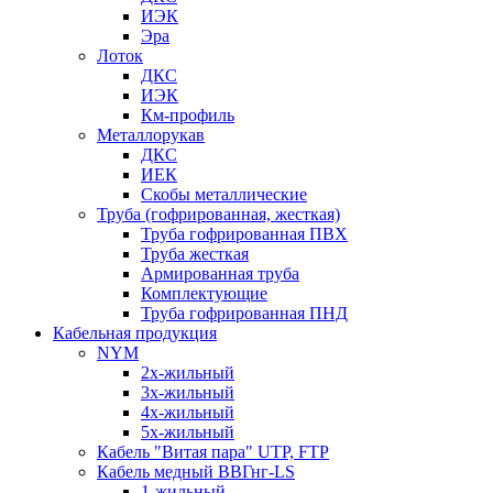
ИЭК
Эра
Лоток
ДКС
ИЭК
Км-профиль
Металлорукав
ДКС
ИЕК
Скобы металлические
Труба (гофрированная, жесткая)
Труба гофрированная ПВХ
Труба жесткая
Армированная труба
Комплектующие
Труба гофрированная ПНД
Кабельная продукция
NYM
2х-жильный
3х-жильный
4х-жильный
5х-жильный
Кабель "Витая пара" UTP, FTP
Кабель медный ВВГнг-LS
1-жильный