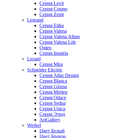
Серия Levit
Серия Cosmo
Серия Zenit
Legrand
Серия Etika
Серия Valena
Серия Valena Allure
Серия Valena Life
Quteo
Серия Inspiria
Lezard
Серия Mira
Schneider Electric
Серия Atlas Design
Серия Blanca
Серия Glossa
Серия Merten
Серия Odace
Серия Sedna
Серия Unica
Серия Этюд
ArtGallery
Werkel
Цвет Белый
Цвет Бронза