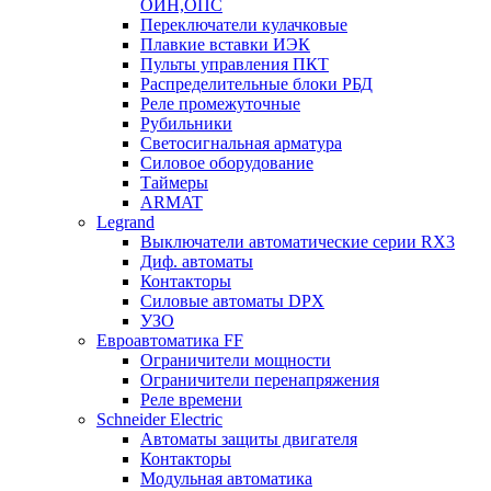
ОИН,ОПС
Переключатели кулачковые
Плавкие вставки ИЭК
Пульты управления ПКТ
Распределительные блоки РБД
Реле промежуточные
Рубильники
Светосигнальная арматура
Силовое оборудование
Таймеры
ARMAT
Legrand
Выключатели автоматические серии RX3
Диф. автоматы
Контакторы
Силовые автоматы DPX
УЗО
Евроавтоматика FF
Ограничители мощности
Ограничители перенапряжения
Реле времени
Schneider Electric
Автоматы защиты двигателя
Контакторы
Модульная автоматика