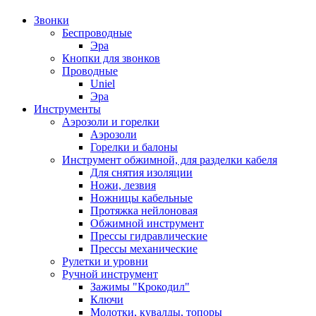
Звонки
Беспроводные
Эра
Кнопки для звонков
Проводные
Uniel
Эра
Инструменты
Аэрозоли и горелки
Аэрозоли
Горелки и балоны
Инструмент обжимной, для разделки кабеля
Для снятия изоляции
Ножи, лезвия
Ножницы кабельные
Протяжка нейлоновая
Обжимной инструмент
Прессы гидравлические
Прессы механические
Рулетки и уровни
Ручной инструмент
Зажимы "Крокодил"
Ключи
Молотки, кувалды, топоры