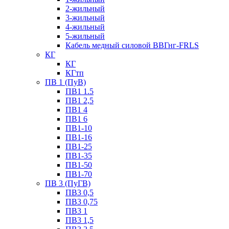
2-жильный
3-жильный
4-жильный
5-жильный
Кабель медный силовой ВВГнг-FRLS
КГ
КГ
КГтп
ПВ 1 (ПуВ)
ПВ1 1.5
ПВ1 2,5
ПВ1 4
ПВ1 6
ПВ1-10
ПВ1-16
ПВ1-25
ПВ1-35
ПВ1-50
ПВ1-70
ПВ 3 (ПуГВ)
ПВ3 0,5
ПВ3 0,75
ПВ3 1
ПВ3 1,5