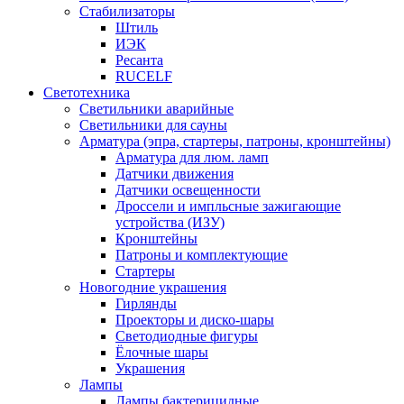
Стабилизаторы
Штиль
ИЭК
Ресанта
RUCELF
Светотехника
Светильники аварийные
Светильники для сауны
Арматура (эпра, стартеры, патроны, кронштейны)
Арматура для люм. ламп
Датчики движения
Датчики освещенности
Дроссели и импльсные зажигающие
устройства (ИЗУ)
Кронштейны
Патроны и комплектующие
Стартеры
Новогодние украшения
Гирлянды
Проекторы и диско-шары
Светодиодные фигуры
Ёлочные шары
Украшения
Лампы
Лампы бактерицидные