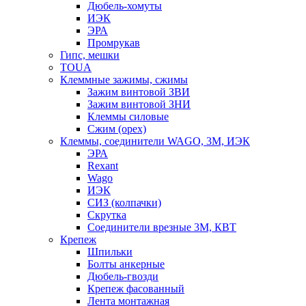
Дюбель-хомуты
ИЭК
ЭРА
Промрукав
Гипс, мешки
TOUA
Клеммные зажимы, сжимы
Зажим винтовой ЗВИ
Зажим винтовой ЗНИ
Клеммы силовые
Сжим (орех)
Клеммы, соединители WAGO, 3M, ИЭК
ЭРА
Rexant
Wago
ИЭК
СИЗ (колпачки)
Скрутка
Соединители врезные 3M, КВТ
Крепеж
Шпильки
Болты анкерные
Дюбель-гвозди
Крепеж фасованный
Лента монтажная