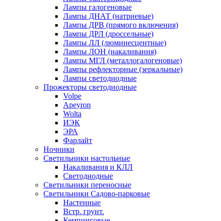
Лампы галогеновые
Лампы ДНАТ (натриевые)
Лампы ДРВ (прямого включения)
Лампы ДРЛ (дроссельные)
Лампы ЛЛ (люминесцентные)
Лампы ЛОН (накаливания)
Лампы МГЛ (металлогалогеновые)
Лампы рефлекторные (зеркальные)
Лампы светодиодные
Прожекторы светодиодные
Volpe
Apeyron
Wolta
ИЭК
ЭРА
Фарлайт
Ночники
Светильники настольные
Накаливания и КЛЛ
Светодиодные
Светильники переносные
Светильники Садово-парковые
Настенные
Встр. грунт.
Кемпинговые