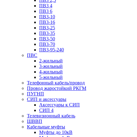
ПВ3 2,5
ПВ3 4
ПВ3 6
ПВ3-10
ПВ3-16
ПВ3-25
ПВ3-35
ПВ3-50
ПВ3-70
ПВ3-95-240
ПВС
2-жильный
3-жильный
4-жильный
5-жильный
Телефонный кабель/провод
Провод жаростойкий РКГМ
ПУГНП
СИП и аксессуары
Аксессуары к СИП
СИП 4
Телевизионный кабель
ШВВП
Кабельные муфты
Муфты до 10кВ