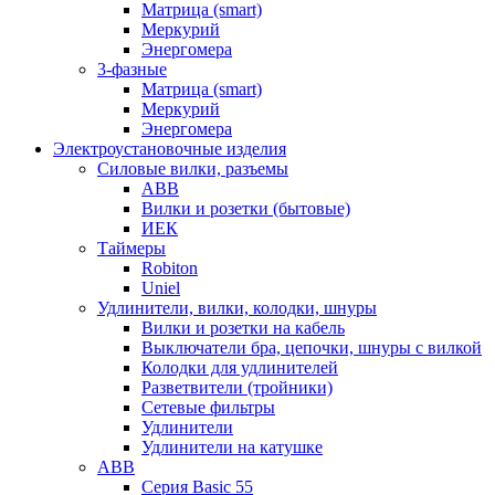
Матрица (smart)
Меркурий
Энергомера
3-фазные
Матрица (smart)
Меркурий
Энергомера
Электроустановочные изделия
Силовые вилки, разъемы
ABB
Вилки и розетки (бытовые)
ИЕК
Таймеры
Robiton
Uniel
Удлинители, вилки, колодки, шнуры
Вилки и розетки на кабель
Выключатели бра, цепочки, шнуры с вилкой
Колодки для удлинителей
Разветвители (тройники)
Сетевые фильтры
Удлинители
Удлинители на катушке
ABB
Серия Basic 55