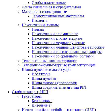
Скобы пластиковые
Лента сигнальная и оградительная
Материалы изоляционные
Термоусаживаемые матeриалы
Изолента
Наконечники, гильзы
Гильзы
Наконечники алюминивые
Наконечники алюмо- медные
Наконечники медные луженые
Наконечники медные штифтовые плоские
Наконечники с изолированным фланцем
Наконечники со срывными болтами
Телевизионные комплектующие
Телефонно-компьютерные комплектующие
Шины нулевые и аксессуары
Изоляторы
Шина нулевая
Шина силовая (полосовая)
Шина соединительная типа PIN
Стабилизаторы, ИБП
Генераторы
Бензиновые
Дизельные
Источники бесперебойного питания (ИБП)