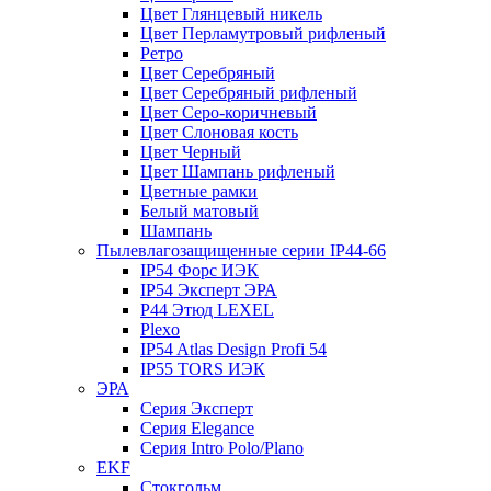
Цвет Глянцевый никель
Цвет Перламутровый рифленый
Ретро
Цвет Серебряный
Цвет Серебряный рифленый
Цвет Серо-коричневый
Цвет Слоновая кость
Цвет Черный
Цвет Шампань рифленый
Цветные рамки
Белый матовый
Шампань
Пылевлагозащищенные серии IP44-66
IP54 Форс ИЭК
IP54 Эксперт ЭРА
P44 Этюд LEXEL
Plexo
IP54 Atlas Design Profi 54
IP55 TORS ИЭК
ЭРА
Серия Эксперт
Серия Elegance
Серия Intro Polo/Plano
EKF
Стокгольм