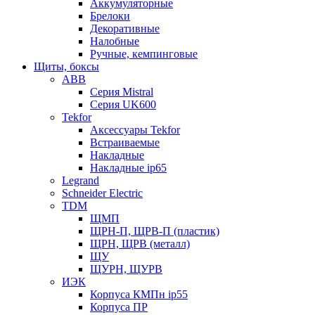
Аккумуляторные
Брелоки
Декоративные
Налобные
Ручные, кемпинговые
Щиты, боксы
ABB
Серия Mistral
Серия UK600
Tekfor
Аксессуары Tekfor
Встраиваемые
Накладные
Накладные ip65
Legrand
Schneider Electric
TDM
ЩМП
ЩРН-П, ЩРВ-П (пластик)
ЩРН, ЩРВ (металл)
ЩУ
ЩУРН, ЩУРВ
ИЭК
Корпуса КМПн ip55
Корпуса ПР