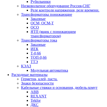
Рубильники
Низковольтное оборудование Россия-СНГ
Реле контроля напряжения, реле времени.
Трансформаторы понижающие
Заказные
ОСМ, ОСМ-Т
ОСО
ЯТП (ящик с понижающим
трансформатором)
Трансформаторы тока
Заказные
ИЕК
Т-0,66
ТОП-0,66
ТТЭ
КЭАЗ
Модульная автоматика
Расходные материалы
Герметик, клей, паста.
Знаки безопасности
Кабельные стяжки и основания, дюбель-хомут
ABB
REXANT
Tekfor
ДКС