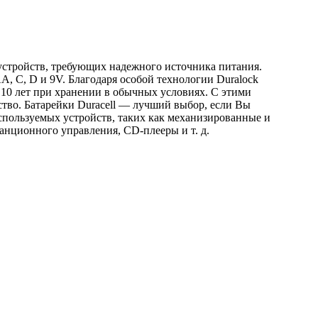
 устройств, требующих надежного источника питания.
, C, D и 9V. Благодаря особой технологии Duralock
о 10 лет при хранении в обычных условиях. С этими
тво. Батарейки Duracell — лучший выбор, если Вы
спользуемых устройств, таких как механизированные и
анционного управления, CD-плееры и т. д.