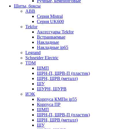
Ручные, кемпинговые
Щиты, боксы
ABB
Серия Mistral
Серия UK600
Tekfor
Аксессуары Tekfor
Встраиваемые
Накладные
Накладные ip65
Legrand
Schneider Electric
TDM
ЩМП
ЩРН-П, ЩРВ-П (пластик)
ЩРН, ЩРВ (металл)
ЩУ
ЩУРН, ЩУРВ
ИЭК
Корпуса КМПн ip55
Корпуса ПР
ЩМП
ЩРН-П, ЩРВ-П (пластик)
ЩРН, ЩРВ (металл)
ЩУ