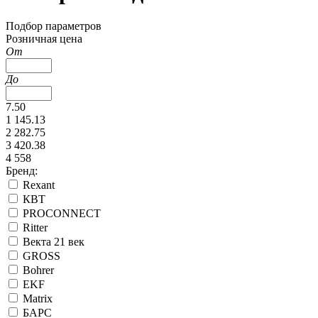
Подбор параметров
Розничная цена
От
До
7.50
1 145.13
2 282.75
3 420.38
4 558
Бренд:
Rexant
КВТ
PROCONNECT
Ritter
Векта 21 век
GROSS
Bohrer
EKF
Matrix
БАРС