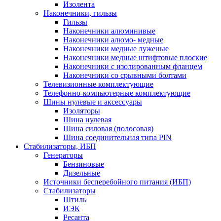
Изолента
Наконечники, гильзы
Гильзы
Наконечники алюминивые
Наконечники алюмо- медные
Наконечники медные луженые
Наконечники медные штифтовые плоские
Наконечники с изолированным фланцем
Наконечники со срывными болтами
Телевизионные комплектующие
Телефонно-компьютерные комплектующие
Шины нулевые и аксессуары
Изоляторы
Шина нулевая
Шина силовая (полосовая)
Шина соединительная типа PIN
Стабилизаторы, ИБП
Генераторы
Бензиновые
Дизельные
Источники бесперебойного питания (ИБП)
Стабилизаторы
Штиль
ИЭК
Ресанта