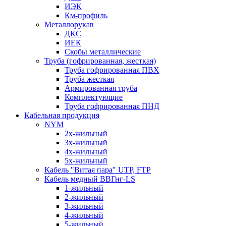
ИЭК
Км-профиль
Металлорукав
ДКС
ИЕК
Скобы металлические
Труба (гофрированная, жесткая)
Труба гофрированная ПВХ
Труба жесткая
Армированная труба
Комплектующие
Труба гофрированная ПНД
Кабельная продукция
NYM
2х-жильный
3х-жильный
4х-жильный
5х-жильный
Кабель "Витая пара" UTP, FTP
Кабель медный ВВГнг-LS
1-жильный
2-жильный
3-жильный
4-жильный
5-жильный