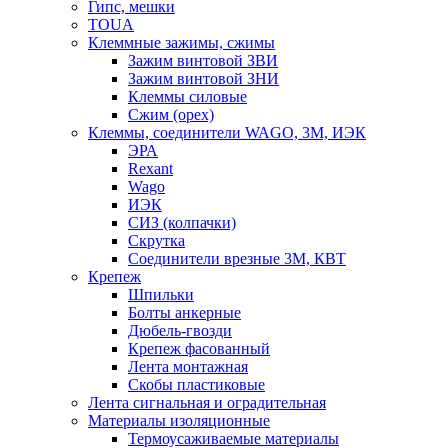
Гипс, мешки
TOUA
Клеммные зажимы, сжимы
Зажим винтовой ЗВИ
Зажим винтовой ЗНИ
Клеммы силовые
Сжим (орех)
Клеммы, соединители WAGO, 3M, ИЭК
ЭРА
Rexant
Wago
ИЭК
СИЗ (колпачки)
Скрутка
Соединители врезные 3M, КВТ
Крепеж
Шпильки
Болты анкерные
Дюбель-гвозди
Крепеж фасованный
Лента монтажная
Скобы пластиковые
Лента сигнальная и оградительная
Материалы изоляционные
Термоусаживаемые матeриалы