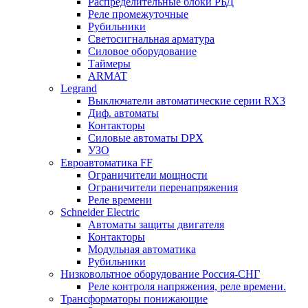
Распределительные блоки РБД
Реле промежуточные
Рубильники
Светосигнальная арматура
Силовое оборудование
Таймеры
ARMAT
Legrand
Выключатели автоматические серии RX3
Диф. автоматы
Контакторы
Силовые автоматы DPX
УЗО
Евроавтоматика FF
Ограничители мощности
Ограничители перенапряжения
Реле времени
Schneider Electric
Автоматы защиты двигателя
Контакторы
Модульная автоматика
Рубильники
Низковольтное оборудование Россия-СНГ
Реле контроля напряжения, реле времени.
Трансформаторы понижающие