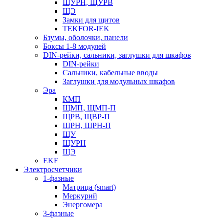
ЩУРН, ЩУРВ
ЩЭ
Замки для щитов
TEKFOR-IEK
Бзумы, оболочки, панели
Боксы 1-8 модулей
DIN-рейки, сальники, заглушки для шкафов
DIN-рейки
Сальники, кабельные вводы
Заглушки для модульных шкафов
Эра
КМП
ЩМП, ЩМП-П
ЩРВ, ЩВР-П
ЩРН, ЩРН-П
ЩУ
ЩУРН
ЩЭ
EKF
Электросчетчики
1-фазные
Матрица (smart)
Меркурий
Энергомера
3-фазные