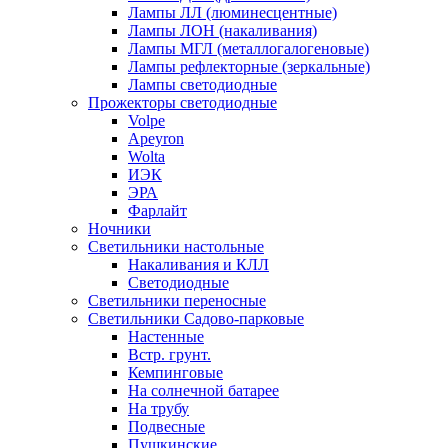
Лампы ЛЛ (люминесцентные)
Лампы ЛОН (накаливания)
Лампы МГЛ (металлогалогеновые)
Лампы рефлекторные (зеркальные)
Лампы светодиодные
Прожекторы светодиодные
Volpe
Apeyron
Wolta
ИЭК
ЭРА
Фарлайт
Ночники
Светильники настольные
Накаливания и КЛЛ
Светодиодные
Светильники переносные
Светильники Садово-парковые
Настенные
Встр. грунт.
Кемпинговые
На солнечной батарее
На трубу
Подвесные
Пушкинские