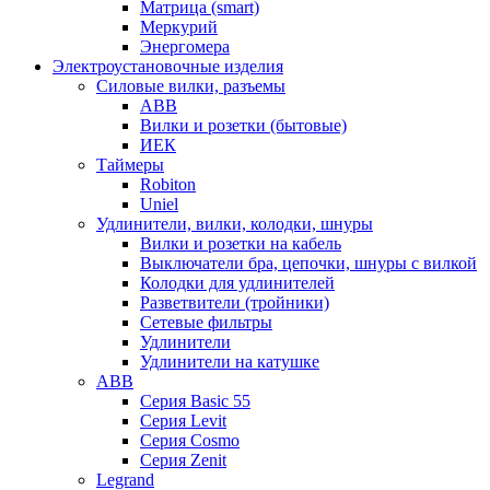
Матрица (smart)
Меркурий
Энергомера
Электроустановочные изделия
Силовые вилки, разъемы
ABB
Вилки и розетки (бытовые)
ИЕК
Таймеры
Robiton
Uniel
Удлинители, вилки, колодки, шнуры
Вилки и розетки на кабель
Выключатели бра, цепочки, шнуры с вилкой
Колодки для удлинителей
Разветвители (тройники)
Сетевые фильтры
Удлинители
Удлинители на катушке
ABB
Серия Basic 55
Серия Levit
Серия Cosmo
Серия Zenit
Legrand