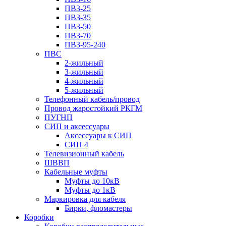
ПВ3-25
ПВ3-35
ПВ3-50
ПВ3-70
ПВ3-95-240
ПВС
2-жильный
3-жильный
4-жильный
5-жильный
Телефонный кабель/провод
Провод жаростойкий РКГМ
ПУГНП
СИП и аксессуары
Аксессуары к СИП
СИП 4
Телевизионный кабель
ШВВП
Кабельные муфты
Муфты до 10кВ
Муфты до 1кВ
Маркировка для кабеля
Бирки, фломастеры
Коробки