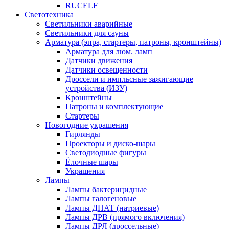
RUCELF
Светотехника
Светильники аварийные
Светильники для сауны
Арматура (эпра, стартеры, патроны, кронштейны)
Арматура для люм. ламп
Датчики движения
Датчики освещенности
Дроссели и импльсные зажигающие
устройства (ИЗУ)
Кронштейны
Патроны и комплектующие
Стартеры
Новогодние украшения
Гирлянды
Проекторы и диско-шары
Светодиодные фигуры
Ёлочные шары
Украшения
Лампы
Лампы бактерицидные
Лампы галогеновые
Лампы ДНАТ (натриевые)
Лампы ДРВ (прямого включения)
Лампы ДРЛ (дроссельные)