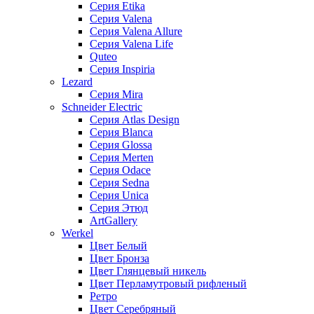
Серия Etika
Серия Valena
Серия Valena Allure
Серия Valena Life
Quteo
Серия Inspiria
Lezard
Серия Mira
Schneider Electric
Серия Atlas Design
Серия Blanca
Серия Glossa
Серия Merten
Серия Odace
Серия Sedna
Серия Unica
Серия Этюд
ArtGallery
Werkel
Цвет Белый
Цвет Бронза
Цвет Глянцевый никель
Цвет Перламутровый рифленый
Ретро
Цвет Серебряный