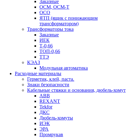
Заказные
ОСМ, ОСМ-Т
ОСО
ЯТП (ящик с понижающим
трансформатором)
Трансформаторы тока
Заказные
ИЕК
Т-0,66
ТОП-0,66
ТТЭ
КЭАЗ
Модульная автоматика
Расходные материалы
Герметик, клей, паста.
Знаки безопасности
Кабельные стяжки и основания, дюбель-хомут
ABB
REXANT
Tekfor
ДКС
Дюбель-хомуты
ИЭК
ЭРА
Промрукав