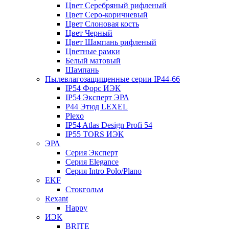
Цвет Серебряный рифленый
Цвет Серо-коричневый
Цвет Слоновая кость
Цвет Черный
Цвет Шампань рифленый
Цветные рамки
Белый матовый
Шампань
Пылевлагозащищенные серии IP44-66
IP54 Форс ИЭК
IP54 Эксперт ЭРА
P44 Этюд LEXEL
Plexo
IP54 Atlas Design Profi 54
IP55 TORS ИЭК
ЭРА
Серия Эксперт
Серия Elegance
Серия Intro Polo/Plano
EKF
Стокгольм
Rexant
Happy
ИЭК
BRITE