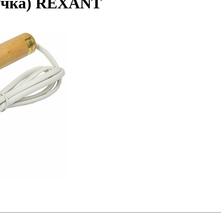
ручка) REXANT