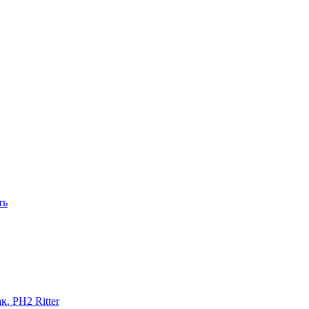
ть
к. PH2 Ritter