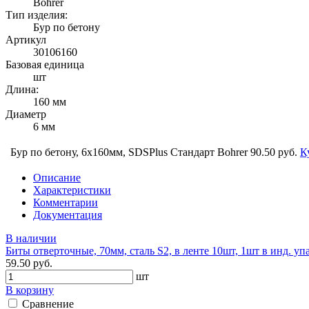
Bohrer
Тип изделия:
Бур по бетону
Артикул
30106160
Базовая единица
шт
Длина:
160 мм
Диаметр
6 мм
Бур по бетону, 6х160мм, SDSPlus Стандарт Bohrer
90.50 руб.
К
Описание
Характеристики
Комментарии
Документация
В наличии
Биты отверточные, 70мм, сталь S2, в ленте 10шт, 1шт в инд. упа
59.50 руб.
шт
В корзину
Сравнение