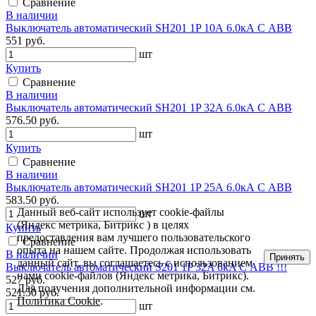
Сравнение
В наличии
Выключатель автоматический SH201 1P 10А 6.0кА С АВВ
551 руб.
шт
Купить
Сравнение
В наличии
Выключатель автоматический SH201 1P 32А 6.0кА С АВВ
576.50 руб.
шт
Купить
Сравнение
В наличии
Выключатель автоматический SH201 1P 25А 6.0кА С АВВ
583.50 руб.
Данный веб-сайт использует cookie-файлы
шт
(Яндекс метрика, Битрикс ) в целях
Купить
предоставления вам лучшего пользовательского
Сравнение
опыта на нашем сайте. Продолжая использовать
В наличии
Принять
данный сайт, вы соглашаетесь с использованием
Выключатель автоматический S201 1P 32A 6kA С ABB !!!
нами cookie-файлов (Яндекс метрика, Битрикс).
527 руб.
Для получения дополнительной информации см.
521.50 руб.
Политика Cookie
.
шт