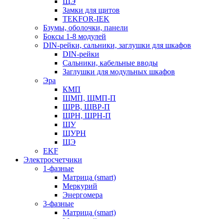
ЩЭ
Замки для щитов
TEKFOR-IEK
Бзумы, оболочки, панели
Боксы 1-8 модулей
DIN-рейки, сальники, заглушки для шкафов
DIN-рейки
Сальники, кабельные вводы
Заглушки для модульных шкафов
Эра
КМП
ЩМП, ЩМП-П
ЩРВ, ЩВР-П
ЩРН, ЩРН-П
ЩУ
ЩУРН
ЩЭ
EKF
Электросчетчики
1-фазные
Матрица (smart)
Меркурий
Энергомера
3-фазные
Матрица (smart)