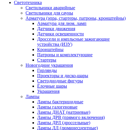
Светотехника
Светильники аварийные
Светильники для сауны
Арматура (эпра, стартеры, патроны, кронштейны)
Арматура для люм. ламп
Датчики движения
Датчики освещенности
Дроссели и импльсные зажигающие
устройства (ИЗУ)
Кронштейны
Патроны и комплектующие
Стартеры
Новогодние украшения
Гирлянды
Проекторы и диско-шары
Светодиодные фигуры
Ёлочные шары
Украшения
Лампы
Лампы бактерицидные
Лампы галогеновые
Лампы ДНАТ (натриевые)
Лампы ДРВ (прямого включения)
Лампы ДРЛ (дроссельные)
Лампы ЛЛ (люминесцентные)