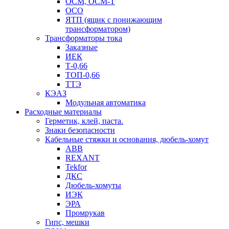
ОСМ, ОСМ-Т
ОСО
ЯТП (ящик с понижающим
трансформатором)
Трансформаторы тока
Заказные
ИЕК
Т-0,66
ТОП-0,66
ТТЭ
КЭАЗ
Модульная автоматика
Расходные материалы
Герметик, клей, паста.
Знаки безопасности
Кабельные стяжки и основания, дюбель-хомут
ABB
REXANT
Tekfor
ДКС
Дюбель-хомуты
ИЭК
ЭРА
Промрукав
Гипс, мешки