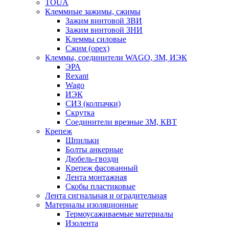
TOUA
Клеммные зажимы, сжимы
Зажим винтовой ЗВИ
Зажим винтовой ЗНИ
Клеммы силовые
Сжим (орех)
Клеммы, соединители WAGO, 3M, ИЭК
ЭРА
Rexant
Wago
ИЭК
СИЗ (колпачки)
Скрутка
Соединители врезные 3M, КВТ
Крепеж
Шпильки
Болты анкерные
Дюбель-гвозди
Крепеж фасованный
Лента монтажная
Скобы пластиковые
Лента сигнальная и оградительная
Материалы изоляционные
Термоусаживаемые матeриалы
Изолента