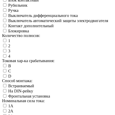
Блок контактный
Рубильник
Ручка
Выключатель дифференциального тока
Выключатель автоматический защиты электродвигателя
Контакт дополнительный
Блокировка
Количество полюсов:
1
2
3
4
Токовая хар-ка срабатывания:
B
C
D
Способ монтажа:
Встраиваемый
На DIN-рейку
Фронтальная установка
Номинальная сила тока:
1А
2А