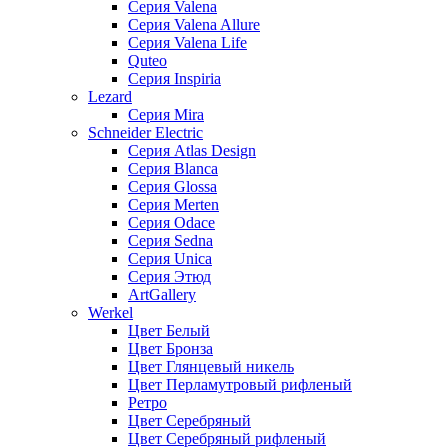
Серия Valena
Серия Valena Allure
Серия Valena Life
Quteo
Серия Inspiria
Lezard
Серия Mira
Schneider Electric
Серия Atlas Design
Серия Blanca
Серия Glossa
Серия Merten
Серия Odace
Серия Sedna
Серия Unica
Серия Этюд
ArtGallery
Werkel
Цвет Белый
Цвет Бронза
Цвет Глянцевый никель
Цвет Перламутровый рифленый
Ретро
Цвет Серебряный
Цвет Серебряный рифленый