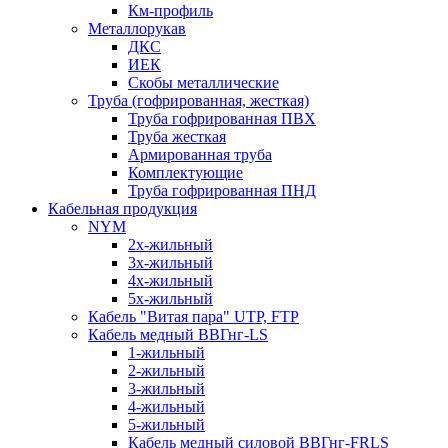
Км-профиль
Металлорукав
ДКС
ИЕК
Скобы металлические
Труба (гофрированная, жесткая)
Труба гофрированная ПВХ
Труба жесткая
Армированная труба
Комплектующие
Труба гофрированная ПНД
Кабельная продукция
NYM
2х-жильный
3х-жильный
4х-жильный
5х-жильный
Кабель "Витая пара" UTP, FTP
Кабель медный ВВГнг-LS
1-жильный
2-жильный
3-жильный
4-жильный
5-жильный
Кабель медный силовой ВВГнг-FRLS