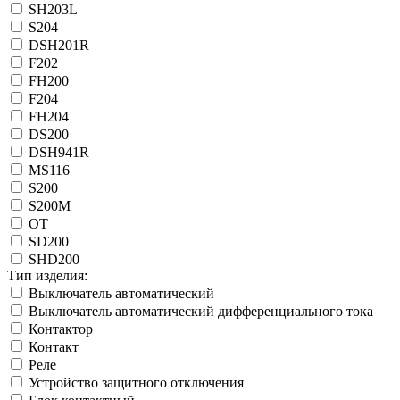
SH203L
S204
DSH201R
F202
FН200
F204
FН204
DS200
DSH941R
MS116
S200
S200M
OT
SD200
SHD200
Тип изделия:
Выключатель автоматический
Выключатель автоматический дифференциального тока
Контактор
Контакт
Реле
Устройство защитного отключения