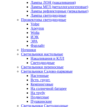
Лампы ЛОН (накаливания)
Лампы МГЛ (металлогалогеновые)
Лампы рефлекторные (зеркальные)
Лампы светодиодные
Прожекторы светодиодные
Volpe
Apeyron
Wolta
ИЭК
ЭРА
Фарлайт
Ночники
Светильники настольные
Накаливания и КЛЛ
Светодиодные
Светильники переносные
Светильники Садово-парковые
Настенные
Встр. грунт.
Кемпинговые
На солнечной батарее
На трубу
Подвесные
Пушкинские
Светильники Светодиодные