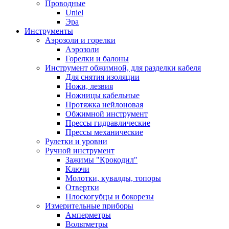
Проводные
Uniel
Эра
Инструменты
Аэрозоли и горелки
Аэрозоли
Горелки и балоны
Инструмент обжимной, для разделки кабеля
Для снятия изоляции
Ножи, лезвия
Ножницы кабельные
Протяжка нейлоновая
Обжимной инструмент
Прессы гидравлические
Прессы механические
Рулетки и уровни
Ручной инструмент
Зажимы "Крокодил"
Ключи
Молотки, кувалды, топоры
Отвертки
Плоскогубцы и бокорезы
Измерительные приборы
Амперметры
Вольтметры