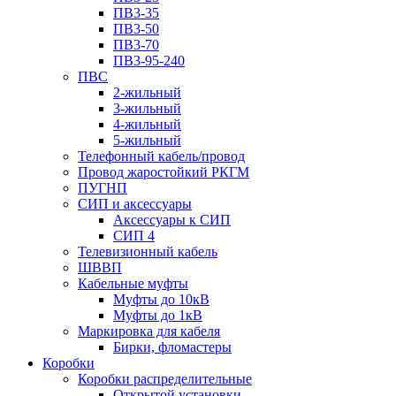
ПВ3-35
ПВ3-50
ПВ3-70
ПВ3-95-240
ПВС
2-жильный
3-жильный
4-жильный
5-жильный
Телефонный кабель/провод
Провод жаростойкий РКГМ
ПУГНП
СИП и аксессуары
Аксессуары к СИП
СИП 4
Телевизионный кабель
ШВВП
Кабельные муфты
Муфты до 10кВ
Муфты до 1кВ
Маркировка для кабеля
Бирки, фломастеры
Коробки
Коробки распределительные
Открытой установки