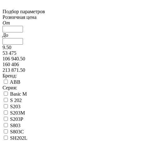
Подбор параметров
Розничная цена
От
До
9.50
53 475
106 940.50
160 406
213 871.50
Бренд:
ABB
Серия:
Basic M
S 202
S203
S203М
S203Р
S803
S803С
SH202L