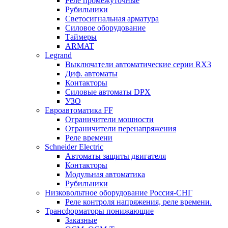
Реле промежуточные
Рубильники
Светосигнальная арматура
Силовое оборудование
Таймеры
ARMAT
Legrand
Выключатели автоматические серии RX3
Диф. автоматы
Контакторы
Силовые автоматы DPX
УЗО
Евроавтоматика FF
Ограничители мощности
Ограничители перенапряжения
Реле времени
Schneider Electric
Автоматы защиты двигателя
Контакторы
Модульная автоматика
Рубильники
Низковольтное оборудование Россия-СНГ
Реле контроля напряжения, реле времени.
Трансформаторы понижающие
Заказные