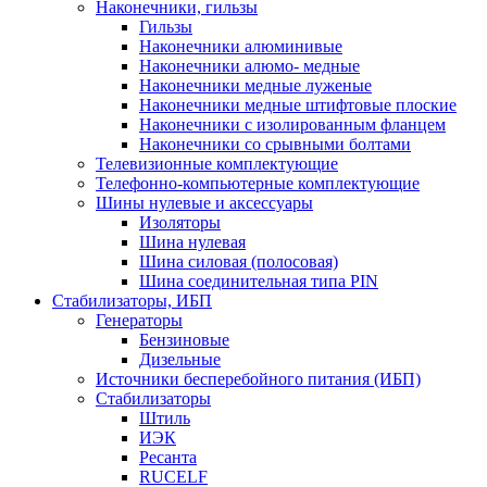
Наконечники, гильзы
Гильзы
Наконечники алюминивые
Наконечники алюмо- медные
Наконечники медные луженые
Наконечники медные штифтовые плоские
Наконечники с изолированным фланцем
Наконечники со срывными болтами
Телевизионные комплектующие
Телефонно-компьютерные комплектующие
Шины нулевые и аксессуары
Изоляторы
Шина нулевая
Шина силовая (полосовая)
Шина соединительная типа PIN
Стабилизаторы, ИБП
Генераторы
Бензиновые
Дизельные
Источники бесперебойного питания (ИБП)
Стабилизаторы
Штиль
ИЭК
Ресанта
RUCELF