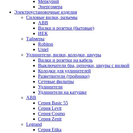
Меркурий
Энергомера
Электроустановочные изделия
Силовые вилки, разъемы
ABB
Вилки и розетки (бытовые)
ИЕК
Таймеры
Robiton
Uniel
Удлинители, вилки, колодки, шнуры
Вилки и розетки на кабель
Выключатели бра, цепочки, шнуры с вилкой
Колодки для удлинителей
Разветвители (тройники)
Сетевые фильтры
Удлинители
Удлинители на катушке
ABB
Серия Basic 55
Серия Levit
Серия Cosmo
Серия Zenit
Legrand
Серия Etika