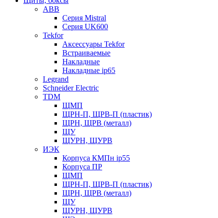
Щиты, боксы
ABB
Серия Mistral
Серия UK600
Tekfor
Аксессуары Tekfor
Встраиваемые
Накладные
Накладные ip65
Legrand
Schneider Electric
TDM
ЩМП
ЩРН-П, ЩРВ-П (пластик)
ЩРН, ЩРВ (металл)
ЩУ
ЩУРН, ЩУРВ
ИЭК
Корпуса КМПн ip55
Корпуса ПР
ЩМП
ЩРН-П, ЩРВ-П (пластик)
ЩРН, ЩРВ (металл)
ЩУ
ЩУРН, ЩУРВ