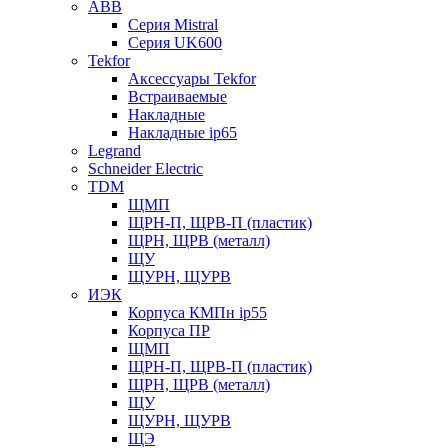
ABB
Серия Mistral
Серия UK600
Tekfor
Аксессуары Tekfor
Встраиваемые
Накладные
Накладные ip65
Legrand
Schneider Electric
TDM
ЩМП
ЩРН-П, ЩРВ-П (пластик)
ЩРН, ЩРВ (металл)
ЩУ
ЩУРН, ЩУРВ
ИЭК
Корпуса КМПн ip55
Корпуса ПР
ЩМП
ЩРН-П, ЩРВ-П (пластик)
ЩРН, ЩРВ (металл)
ЩУ
ЩУРН, ЩУРВ
ЩЭ