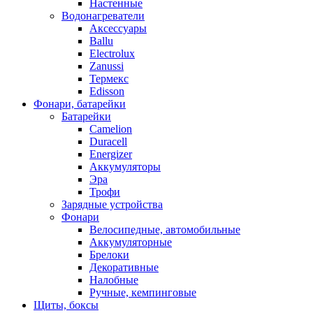
Настенные
Водонагреватели
Аксессуары
Ballu
Electrolux
Zanussi
Термекс
Edisson
Фонари, батарейки
Батарейки
Camelion
Duracell
Energizer
Аккумуляторы
Эра
Трофи
Зарядные устройства
Фонари
Велосипедные, автомобильные
Аккумуляторные
Брелоки
Декоративные
Налобные
Ручные, кемпинговые
Щиты, боксы