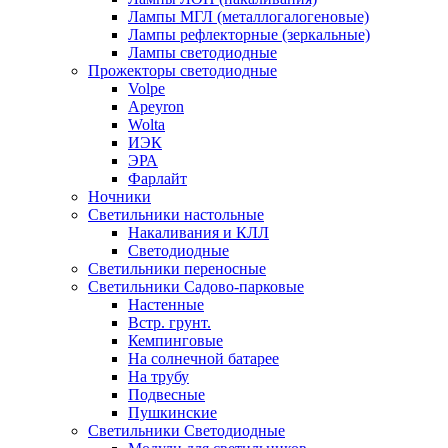
Лампы МГЛ (металлогалогеновые)
Лампы рефлекторные (зеркальные)
Лампы светодиодные
Прожекторы светодиодные
Volpe
Apeyron
Wolta
ИЭК
ЭРА
Фарлайт
Ночники
Светильники настольные
Накаливания и КЛЛ
Светодиодные
Светильники переносные
Светильники Садово-парковые
Настенные
Встр. грунт.
Кемпинговые
На солнечной батарее
На трубу
Подвесные
Пушкинские
Светильники Светодиодные