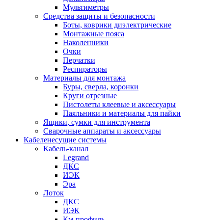
Мультиметры
Средства защиты и безопасности
Боты, коврики диэлектрические
Монтажные пояса
Наколенники
Очки
Перчатки
Респираторы
Материалы для монтажа
Буры, сверла, коронки
Круги отрезные
Пистолеты клеевые и аксессуары
Паяльники и материалы для пайки
Ящики, сумки для инструмента
Сварочные аппараты и аксессуары
Кабеленесущие системы
Кабель-канал
Legrand
ДКС
ИЭК
Эра
Лоток
ДКС
ИЭК
Км-профиль