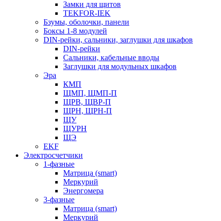
Замки для щитов
TEKFOR-IEK
Бзумы, оболочки, панели
Боксы 1-8 модулей
DIN-рейки, сальники, заглушки для шкафов
DIN-рейки
Сальники, кабельные вводы
Заглушки для модульных шкафов
Эра
КМП
ЩМП, ЩМП-П
ЩРВ, ЩВР-П
ЩРН, ЩРН-П
ЩУ
ЩУРН
ЩЭ
EKF
Электросчетчики
1-фазные
Матрица (smart)
Меркурий
Энергомера
3-фазные
Матрица (smart)
Меркурий