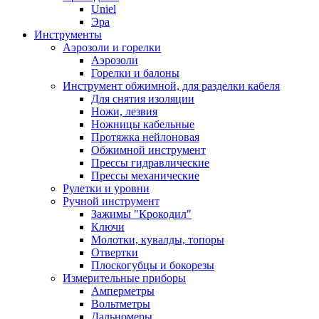
Uniel
Эра
Инструменты
Аэрозоли и горелки
Аэрозоли
Горелки и балоны
Инструмент обжимной, для разделки кабеля
Для снятия изоляции
Ножи, лезвия
Ножницы кабельные
Протяжка нейлоновая
Обжимной инструмент
Прессы гидравлические
Прессы механические
Рулетки и уровни
Ручной инструмент
Зажимы "Крокодил"
Ключи
Молотки, кувалды, топоры
Отвертки
Плоскогубцы и бокорезы
Измерительные приборы
Амперметры
Вольтметры
Дальномеры