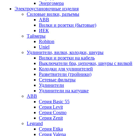
Энергомера
Электроустановочные изделия
Силовые вилки, разъемы
ABB
Вилки и розетки (бытовые)
ИЕК
Таймеры
Robiton
Uniel
Удлинители, вилки, колодки, шнуры
Вилки и розетки на кабель
Выключатели бра, цепочки, шнуры с вилкой
Колодки для удлинителей
Разветвители (тройники)
Сетевые фильтры
Удлинители
Удлинители на катушке
ABB
Серия Basic 55
Серия Levit
Серия Cosmo
Серия Zenit
Legrand
Серия Etika
Серия Valena