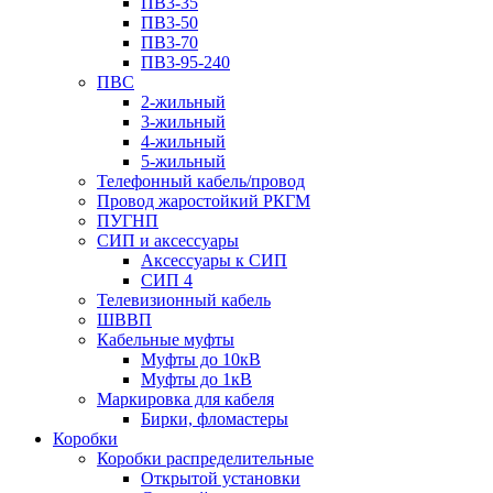
ПВ3-35
ПВ3-50
ПВ3-70
ПВ3-95-240
ПВС
2-жильный
3-жильный
4-жильный
5-жильный
Телефонный кабель/провод
Провод жаростойкий РКГМ
ПУГНП
СИП и аксессуары
Аксессуары к СИП
СИП 4
Телевизионный кабель
ШВВП
Кабельные муфты
Муфты до 10кВ
Муфты до 1кВ
Маркировка для кабеля
Бирки, фломастеры
Коробки
Коробки распределительные
Открытой установки