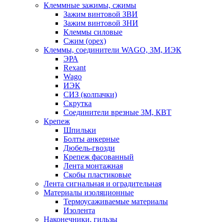
Клеммные зажимы, сжимы
Зажим винтовой ЗВИ
Зажим винтовой ЗНИ
Клеммы силовые
Сжим (орех)
Клеммы, соединители WAGO, 3M, ИЭК
ЭРА
Rexant
Wago
ИЭК
СИЗ (колпачки)
Скрутка
Соединители врезные 3M, КВТ
Крепеж
Шпильки
Болты анкерные
Дюбель-гвозди
Крепеж фасованный
Лента монтажная
Скобы пластиковые
Лента сигнальная и оградительная
Материалы изоляционные
Термоусаживаемые матeриалы
Изолента
Наконечники, гильзы