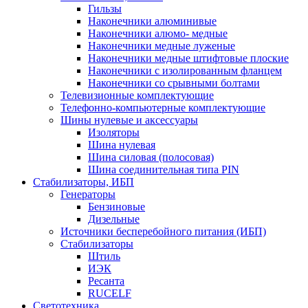
Гильзы
Наконечники алюминивые
Наконечники алюмо- медные
Наконечники медные луженые
Наконечники медные штифтовые плоские
Наконечники с изолированным фланцем
Наконечники со срывными болтами
Телевизионные комплектующие
Телефонно-компьютерные комплектующие
Шины нулевые и аксессуары
Изоляторы
Шина нулевая
Шина силовая (полосовая)
Шина соединительная типа PIN
Стабилизаторы, ИБП
Генераторы
Бензиновые
Дизельные
Источники бесперебойного питания (ИБП)
Стабилизаторы
Штиль
ИЭК
Ресанта
RUCELF
Светотехника