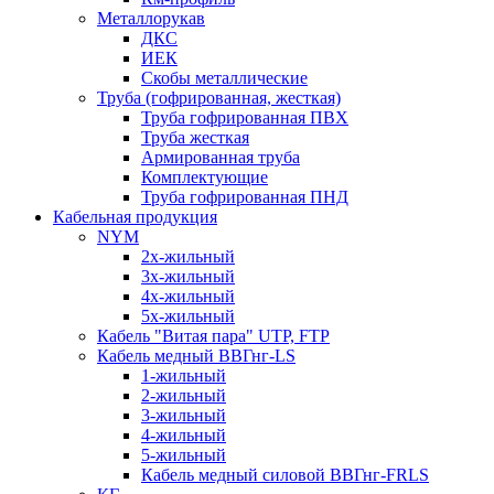
Металлорукав
ДКС
ИЕК
Скобы металлические
Труба (гофрированная, жесткая)
Труба гофрированная ПВХ
Труба жесткая
Армированная труба
Комплектующие
Труба гофрированная ПНД
Кабельная продукция
NYM
2х-жильный
3х-жильный
4х-жильный
5х-жильный
Кабель "Витая пара" UTP, FTP
Кабель медный ВВГнг-LS
1-жильный
2-жильный
3-жильный
4-жильный
5-жильный
Кабель медный силовой ВВГнг-FRLS