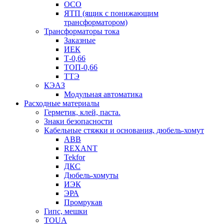
ОСО
ЯТП (ящик с понижающим
трансформатором)
Трансформаторы тока
Заказные
ИЕК
Т-0,66
ТОП-0,66
ТТЭ
КЭАЗ
Модульная автоматика
Расходные материалы
Герметик, клей, паста.
Знаки безопасности
Кабельные стяжки и основания, дюбель-хомут
ABB
REXANT
Tekfor
ДКС
Дюбель-хомуты
ИЭК
ЭРА
Промрукав
Гипс, мешки
TOUA