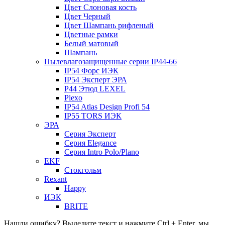
Цвет Слоновая кость
Цвет Черный
Цвет Шампань рифленый
Цветные рамки
Белый матовый
Шампань
Пылевлагозащищенные серии IP44-66
IP54 Форс ИЭК
IP54 Эксперт ЭРА
P44 Этюд LEXEL
Plexo
IP54 Atlas Design Profi 54
IP55 TORS ИЭК
ЭРА
Серия Эксперт
Серия Elegance
Серия Intro Polo/Plano
EKF
Стокгольм
Rexant
Happy
ИЭК
BRITE
Нашли ошибку? Выделите текст и нажмите Ctrl + Enter, мы