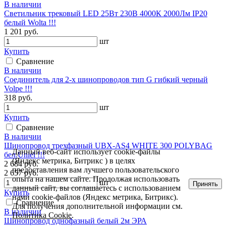
В наличии
Светильник трековый LED 25Вт 230В 4000К 2000Лм IP20
белый Wolta !!!
1 201 руб.
шт
Купить
Сравнение
В наличии
Соединитель для 2-х шинопроводов тип G гибкий черный
Volpe !!!
318 руб.
шт
Купить
Сравнение
В наличии
Шинопровод трехфазный UBX-AS4 WHITE 300 POLYBAG
Данный веб-сайт использует cookie-файлы
бел.Uniel !!!
(Яндекс метрика, Битрикс ) в целях
2 684 руб.
предоставления вам лучшего пользовательского
2 657 руб.
опыта на нашем сайте. Продолжая использовать
шт
Принять
данный сайт, вы соглашаетесь с использованием
Купить
нами cookie-файлов (Яндекс метрика, Битрикс).
Сравнение
Для получения дополнительной информации см.
В наличии
Политика Cookie
.
Шинопровод однофазный белый 2м ЭРА