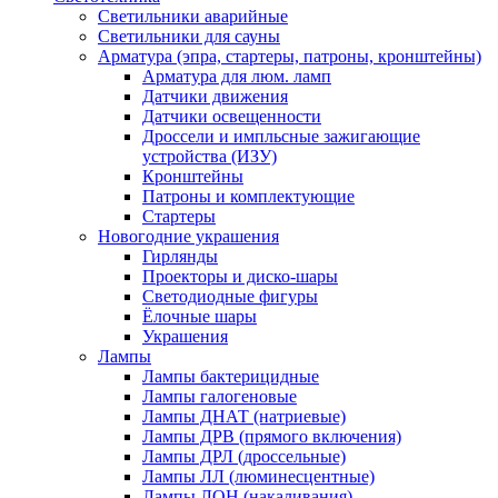
Светильники аварийные
Светильники для сауны
Арматура (эпра, стартеры, патроны, кронштейны)
Арматура для люм. ламп
Датчики движения
Датчики освещенности
Дроссели и импльсные зажигающие
устройства (ИЗУ)
Кронштейны
Патроны и комплектующие
Стартеры
Новогодние украшения
Гирлянды
Проекторы и диско-шары
Светодиодные фигуры
Ёлочные шары
Украшения
Лампы
Лампы бактерицидные
Лампы галогеновые
Лампы ДНАТ (натриевые)
Лампы ДРВ (прямого включения)
Лампы ДРЛ (дроссельные)
Лампы ЛЛ (люминесцентные)
Лампы ЛОН (накаливания)