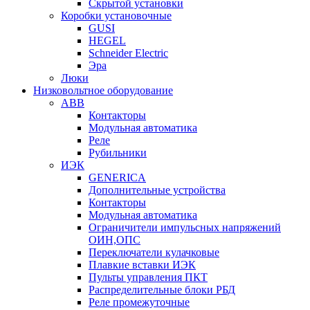
Скрытой установки
Коробки установочные
GUSI
HEGEL
Schneider Electric
Эра
Люки
Низковольтное оборудование
ABB
Контакторы
Модульная автоматика
Реле
Рубильники
ИЭК
GENERICA
Дополнительные устройства
Контакторы
Модульная автоматика
Ограничители импульсных напряжений
ОИН,ОПС
Переключатели кулачковые
Плавкие вставки ИЭК
Пульты управления ПКТ
Распределительные блоки РБД
Реле промежуточные