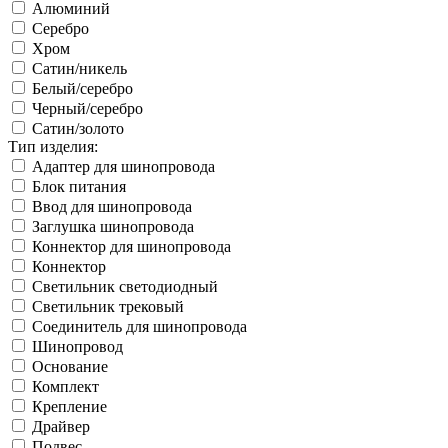
Алюминий
Серебро
Хром
Сатин/никель
Белый/серебро
Черный/серебро
Сатин/золото
Тип изделия:
Адаптер для шинопровода
Блок питания
Ввод для шинопровода
Заглушка шинопровода
Коннектор для шинопровода
Коннектор
Светильник светодиодный
Светильник трековый
Соединитель для шинопровода
Шинопровод
Основание
Комплект
Крепление
Драйвер
Подвес