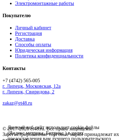
Электромонтажные работы
Покупателю
Личный кабинет
Регистрация
Доставка
Способы оплаты
Юридическая информация
Политика конфиденциальности
Контакты
+7 (4742) 565-005
г.
Липецк
,
Московская, 12а
г. Липецк, Свиридова, 2
zakaz@et48.ru
Данный веб-сайт использует cookie-файлы
© 2017-2026 et48.ru. Все права защищены.
(Яндекс метрика, Битрикс ) в целях
Зарегистрированные торговые марки принадлежат их
предоставления вам лучшего пользовательского
владельцам