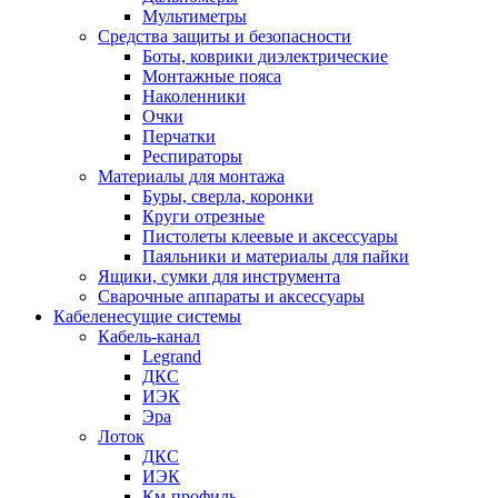
Мультиметры
Средства защиты и безопасности
Боты, коврики диэлектрические
Монтажные пояса
Наколенники
Очки
Перчатки
Респираторы
Материалы для монтажа
Буры, сверла, коронки
Круги отрезные
Пистолеты клеевые и аксессуары
Паяльники и материалы для пайки
Ящики, сумки для инструмента
Сварочные аппараты и аксессуары
Кабеленесущие системы
Кабель-канал
Legrand
ДКС
ИЭК
Эра
Лоток
ДКС
ИЭК
Км-профиль