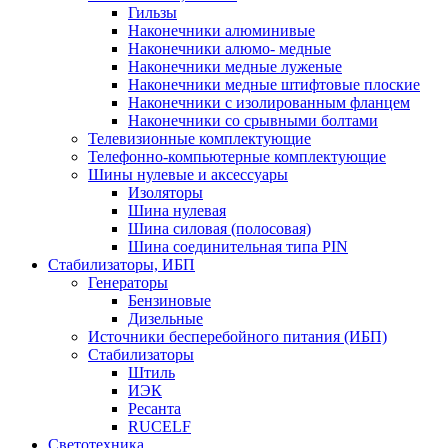
Гильзы
Наконечники алюминивые
Наконечники алюмо- медные
Наконечники медные луженые
Наконечники медные штифтовые плоские
Наконечники с изолированным фланцем
Наконечники со срывными болтами
Телевизионные комплектующие
Телефонно-компьютерные комплектующие
Шины нулевые и аксессуары
Изоляторы
Шина нулевая
Шина силовая (полосовая)
Шина соединительная типа PIN
Стабилизаторы, ИБП
Генераторы
Бензиновые
Дизельные
Источники бесперебойного питания (ИБП)
Стабилизаторы
Штиль
ИЭК
Ресанта
RUCELF
Светотехника