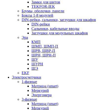
Замки для щитов
TEKFOR-IEK
Бзумы, оболочки, панели
Боксы 1-8 модулей
DIN-рейки, сальники, заглушки для шкафов
DIN-рейки
Сальники, кабельные вводы
Заглушки для модульных шкафов
Эра
КМП
ЩМП, ЩМП-П
ЩРВ, ЩВР-П
ЩРН, ЩРН-П
ЩУ
ЩУРН
ЩЭ
EKF
Электросчетчики
1-фазные
Матрица (smart)
Меркурий
Энергомера
3-фазные
Матрица (smart)
Меркурий