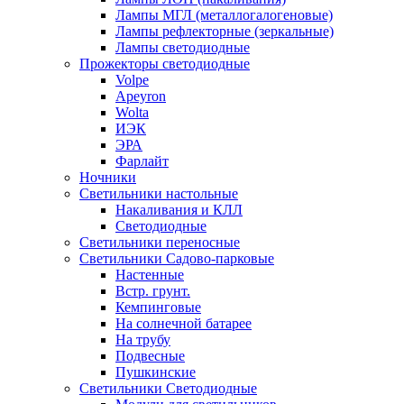
Лампы МГЛ (металлогалогеновые)
Лампы рефлекторные (зеркальные)
Лампы светодиодные
Прожекторы светодиодные
Volpe
Apeyron
Wolta
ИЭК
ЭРА
Фарлайт
Ночники
Светильники настольные
Накаливания и КЛЛ
Светодиодные
Светильники переносные
Светильники Садово-парковые
Настенные
Встр. грунт.
Кемпинговые
На солнечной батарее
На трубу
Подвесные
Пушкинские
Светильники Светодиодные