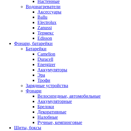
Настенные
Водонагреватели
Аксессуары
Ballu
Electrolux
Zanussi
Термекс
Edisson
Фонари, батарейки
Батарейки
Camelion
Duracell
Energizer
Аккумуляторы
Эра
Трофи
Зарядные устройства
Фонари
Велосипедные, автомобильные
Аккумуляторные
Брелоки
Декоративные
Налобные
Ручные, кемпинговые
Щиты, боксы