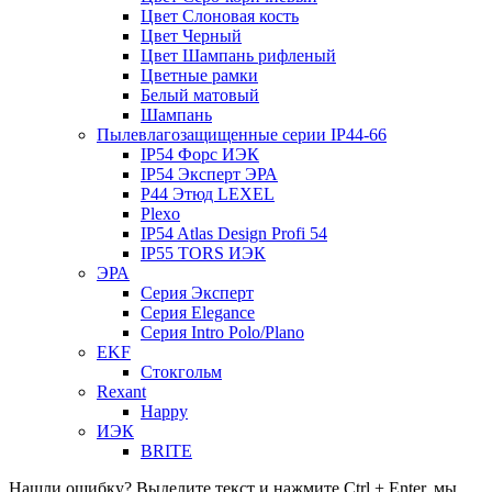
Цвет Слоновая кость
Цвет Черный
Цвет Шампань рифленый
Цветные рамки
Белый матовый
Шампань
Пылевлагозащищенные серии IP44-66
IP54 Форс ИЭК
IP54 Эксперт ЭРА
P44 Этюд LEXEL
Plexo
IP54 Atlas Design Profi 54
IP55 TORS ИЭК
ЭРА
Серия Эксперт
Серия Elegance
Серия Intro Polo/Plano
EKF
Стокгольм
Rexant
Happy
ИЭК
BRITE
Нашли ошибку? Выделите текст и нажмите Ctrl + Enter, мы