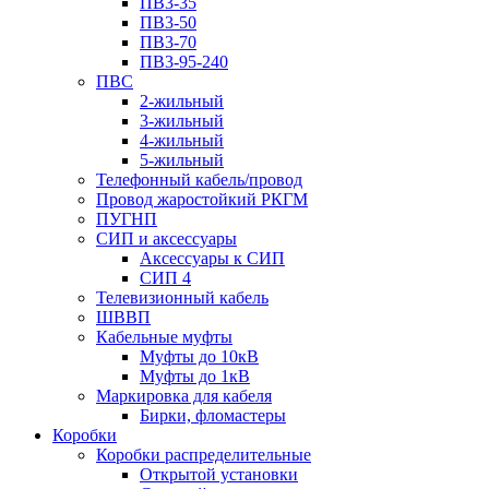
ПВ3-35
ПВ3-50
ПВ3-70
ПВ3-95-240
ПВС
2-жильный
3-жильный
4-жильный
5-жильный
Телефонный кабель/провод
Провод жаростойкий РКГМ
ПУГНП
СИП и аксессуары
Аксессуары к СИП
СИП 4
Телевизионный кабель
ШВВП
Кабельные муфты
Муфты до 10кВ
Муфты до 1кВ
Маркировка для кабеля
Бирки, фломастеры
Коробки
Коробки распределительные
Открытой установки