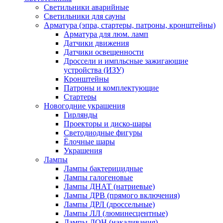
Светильники аварийные
Светильники для сауны
Арматура (эпра, стартеры, патроны, кронштейны)
Арматура для люм. ламп
Датчики движения
Датчики освещенности
Дроссели и импльсные зажигающие
устройства (ИЗУ)
Кронштейны
Патроны и комплектующие
Стартеры
Новогодние украшения
Гирлянды
Проекторы и диско-шары
Светодиодные фигуры
Ёлочные шары
Украшения
Лампы
Лампы бактерицидные
Лампы галогеновые
Лампы ДНАТ (натриевые)
Лампы ДРВ (прямого включения)
Лампы ДРЛ (дроссельные)
Лампы ЛЛ (люминесцентные)
Лампы ЛОН (накаливания)