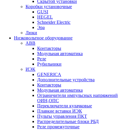
Скрытой установки
Коробки установочные
GUSI
HEGEL
Schneider Electric
Эра
Люки
Низковольтное оборудование
ABB
Контакторы
Модульная автоматика
Реле
Рубильники
ИЭК
GENERICA
Дополнительные устройства
Контакторы
Модульная автоматика
Ограничители импульсных напряжений
ОИН,ОПС
Переключатели кулачковые
Плавкие вставки ИЭК
Пульты управления ПКТ
Распределительные блоки РБД
Реле промежуточные