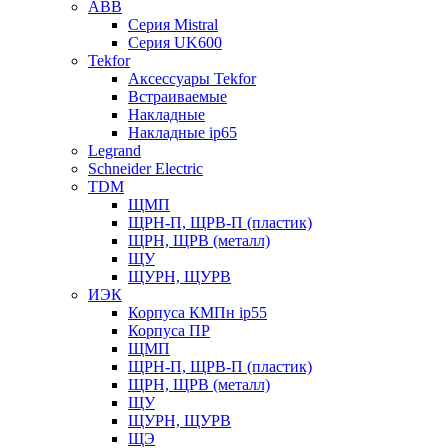
ABB
Серия Mistral
Серия UK600
Tekfor
Аксессуары Tekfor
Встраиваемые
Накладные
Накладные ip65
Legrand
Schneider Electric
TDM
ЩМП
ЩРН-П, ЩРВ-П (пластик)
ЩРН, ЩРВ (металл)
ЩУ
ЩУРН, ЩУРВ
ИЭК
Корпуса КМПн ip55
Корпуса ПР
ЩМП
ЩРН-П, ЩРВ-П (пластик)
ЩРН, ЩРВ (металл)
ЩУ
ЩУРН, ЩУРВ
ЩЭ