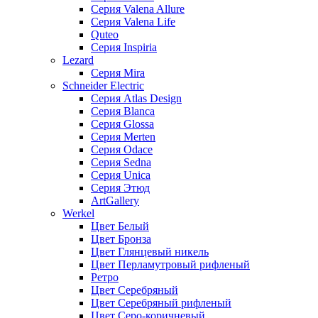
Серия Valena Allure
Серия Valena Life
Quteo
Серия Inspiria
Lezard
Серия Mira
Schneider Electric
Серия Atlas Design
Серия Blanca
Серия Glossa
Серия Merten
Серия Odace
Серия Sedna
Серия Unica
Серия Этюд
ArtGallery
Werkel
Цвет Белый
Цвет Бронза
Цвет Глянцевый никель
Цвет Перламутровый рифленый
Ретро
Цвет Серебряный
Цвет Серебряный рифленый
Цвет Серо-коричневый