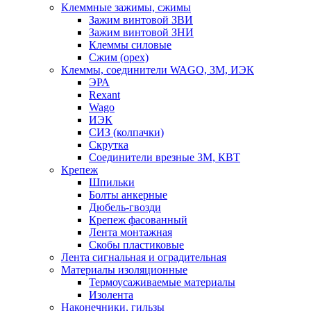
Клеммные зажимы, сжимы
Зажим винтовой ЗВИ
Зажим винтовой ЗНИ
Клеммы силовые
Сжим (орех)
Клеммы, соединители WAGO, 3M, ИЭК
ЭРА
Rexant
Wago
ИЭК
СИЗ (колпачки)
Скрутка
Соединители врезные 3M, КВТ
Крепеж
Шпильки
Болты анкерные
Дюбель-гвозди
Крепеж фасованный
Лента монтажная
Скобы пластиковые
Лента сигнальная и оградительная
Материалы изоляционные
Термоусаживаемые матeриалы
Изолента
Наконечники, гильзы