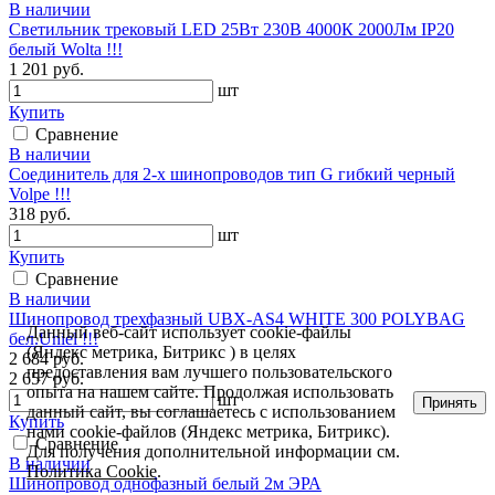
В наличии
Светильник трековый LED 25Вт 230В 4000К 2000Лм IP20
белый Wolta !!!
1 201 руб.
шт
Купить
Сравнение
В наличии
Соединитель для 2-х шинопроводов тип G гибкий черный
Volpe !!!
318 руб.
шт
Купить
Сравнение
В наличии
Шинопровод трехфазный UBX-AS4 WHITE 300 POLYBAG
Данный веб-сайт использует cookie-файлы
бел.Uniel !!!
(Яндекс метрика, Битрикс ) в целях
2 684 руб.
предоставления вам лучшего пользовательского
2 657 руб.
опыта на нашем сайте. Продолжая использовать
шт
Принять
данный сайт, вы соглашаетесь с использованием
Купить
нами cookie-файлов (Яндекс метрика, Битрикс).
Сравнение
Для получения дополнительной информации см.
В наличии
Политика Cookie
.
Шинопровод однофазный белый 2м ЭРА