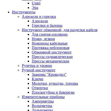
Uniel
Эра
Инструменты
Аэрозоли и горелки
Аэрозоли
Горелки и балоны
Инструмент обжимной, для разделки кабеля
Для снятия изоляции
Ножи, лезвия
Ножницы кабельные
Протяжка нейлоновая
Обжимной инструмент
Прессы гидравлические
Прессы механические
Рулетки и уровни
Ручной инструмент
Зажимы "Крокодил"
Ключи
Молотки, кувалды, топоры
Отвертки
Плоскогубцы и бокорезы
Измерительные приборы
Амперметры
Вольтметры
Дальномеры