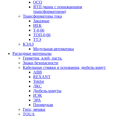
ОСО
ЯТП (ящик с понижающим
трансформатором)
Трансформаторы тока
Заказные
ИЕК
Т-0,66
ТОП-0,66
ТТЭ
КЭАЗ
Модульная автоматика
Расходные материалы
Герметик, клей, паста.
Знаки безопасности
Кабельные стяжки и основания, дюбель-хомут
ABB
REXANT
Tekfor
ДКС
Дюбель-хомуты
ИЭК
ЭРА
Промрукав
Гипс, мешки
TOUA