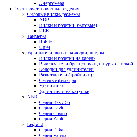
Энергомера
Электроустановочные изделия
Силовые вилки, разъемы
ABB
Вилки и розетки (бытовые)
ИЕК
Таймеры
Robiton
Uniel
Удлинители, вилки, колодки, шнуры
Вилки и розетки на кабель
Выключатели бра, цепочки, шнуры с вилкой
Колодки для удлинителей
Разветвители (тройники)
Сетевые фильтры
Удлинители
Удлинители на катушке
ABB
Серия Basic 55
Серия Levit
Серия Cosmo
Серия Zenit
Legrand
Серия Etika
Серия Valena