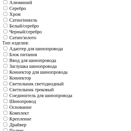
Алюминий
Серебро
Хром
Сатин/никель
Белый/серебро
Черный/серебро
Сатин/золото
Тип изделия:
Адаптер для шинопровода
Блок питания
Ввод для шинопровода
Заглушка шинопровода
Коннектор для шинопровода
Коннектор
Светильник светодиодный
Светильник трековый
Соединитель для шинопровода
Шинопровод
Основание
Комплект
Крепление
Драйвер
Подвес