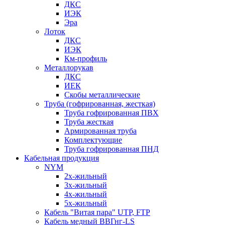
ДКС
ИЭК
Эра
Лоток
ДКС
ИЭК
Км-профиль
Металлорукав
ДКС
ИЕК
Скобы металлические
Труба (гофрированная, жесткая)
Труба гофрированная ПВХ
Труба жесткая
Армированная труба
Комплектующие
Труба гофрированная ПНД
Кабельная продукция
NYM
2х-жильный
3х-жильный
4х-жильный
5х-жильный
Кабель "Витая пара" UTP, FTP
Кабель медный ВВГнг-LS