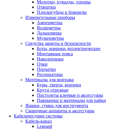
Молотки, кувалды, топоры
Отвертки
Плоскогубцы и бокорезы
Измерительные приборы
Амперметры
Вольтметры
Дальномеры
Мультиметры
Средства защиты и безопасности
Боты, коврики диэлектрические
Монтажные пояса
Наколенники
Очки
Перчатки
Респираторы
Материалы для монтажа
Буры, сверла, коронки
Круги отрезные
Пистолеты клеевые и аксессуары
Паяльники и материалы для пайки
Ящики, сумки для инструмента
Сварочные аппараты и аксессуары
Кабеленесущие системы
Кабель-канал
Legrand