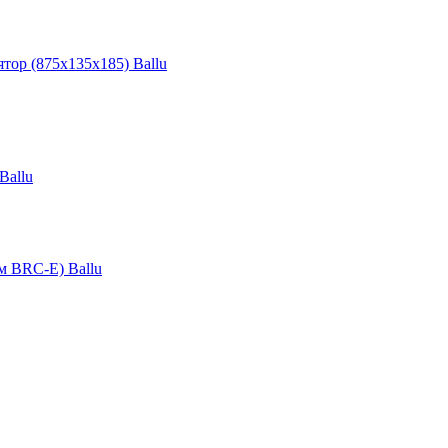
ятор (875х135х185) Ballu
Ballu
м BRC-E) Ballu