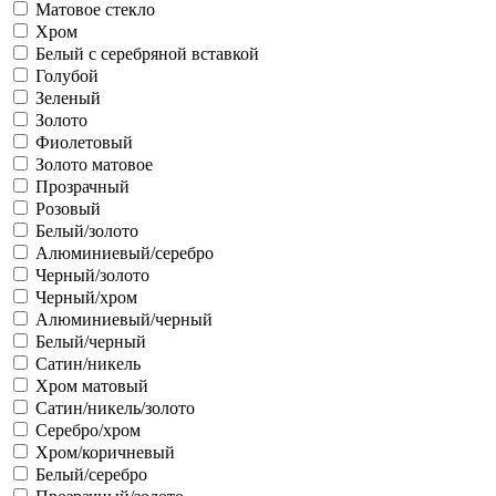
Матовое стекло
Хром
Белый с серебряной вставкой
Голубой
Зеленый
Золото
Фиолетовый
Золото матовое
Прозрачный
Розовый
Белый/золото
Алюминиевый/серебро
Черный/золото
Черный/хром
Алюминиевый/черный
Белый/черный
Сатин/никель
Хром матовый
Сатин/никель/золото
Серебро/хром
Хром/коричневый
Белый/серебро