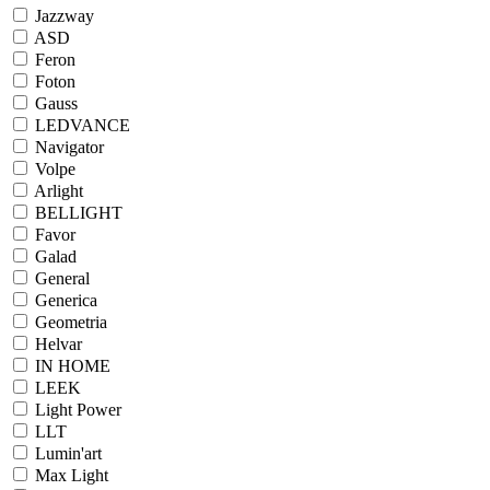
Jazzway
ASD
Feron
Foton
Gauss
LEDVANCE
Navigator
Volpe
Arlight
BELLIGHT
Favor
Galad
General
Generica
Geometria
Helvar
IN HOME
LEEK
Light Power
LLT
Lumin'art
Max Light