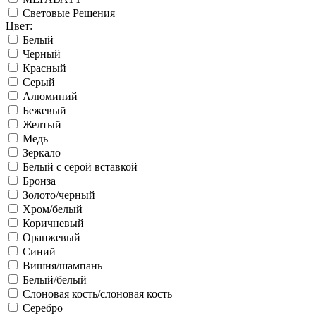
Световые Решения
Цвет:
Белый
Черный
Красный
Серый
Алюминий
Бежевый
Желтый
Медь
Зеркало
Белый с серой вставкой
Бронза
Золото/черный
Хром/белый
Коричневый
Оранжевый
Синий
Вишня/шампань
Белый/белый
Слоновая кость/слоновая кость
Серебро