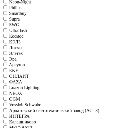
Neon-Night
Philips
Smartbuy
Supra
SWG
Ultraflash
Космос
КЭЛЗ
Лисма
Элетех
Эра
Apeyron
EKF
ОНЛАЙТ
ФАZА
Luazon Lighting
NEOX
OGM
Vossloh Schwabe
Ардатовский светотехнический завод (АСТЗ)
ИНТЕГРА
Калашниково
МЕГАВАТТ