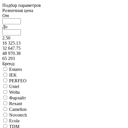
Подбор параметров
Розничная цена
От
До
2.50
16 325.13
32 647.75
48 970.38
65 293
Бренд:
Estares
IEK
PERFEO
Uniel
Wolta
Фарлайт
Rexant
Camelion
Novotech
Ecola
TDM