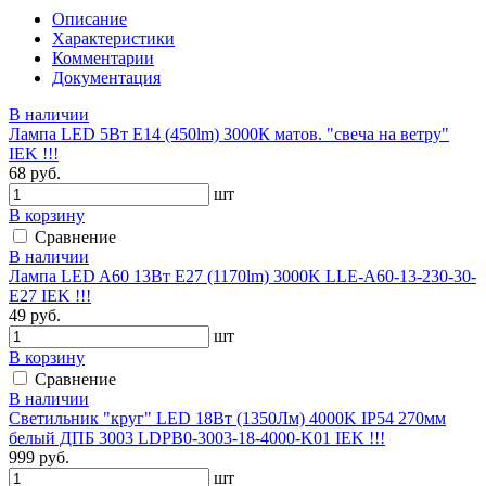
Описание
Характеристики
Комментарии
Документация
В наличии
Лампа LED 5Вт Е14 (450lm) 3000К матов. "свеча на ветру"
IEK !!!
68 руб.
шт
В корзину
Сравнение
В наличии
Лампа LED A60 13Вт Е27 (1170lm) 3000K LLE-A60-13-230-30-
E27 IEK !!!
49 руб.
шт
В корзину
Сравнение
В наличии
Светильник "круг" LED 18Вт (1350Лм) 4000K IP54 270мм
белый ДПБ 3003 LDPB0-3003-18-4000-K01 IEK !!!
999 руб.
шт