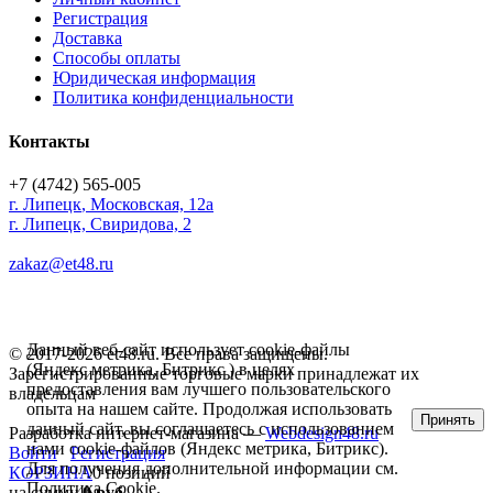
Регистрация
Доставка
Способы оплаты
Юридическая информация
Политика конфиденциальности
Контакты
+7 (4742) 565-005
г.
Липецк
,
Московская, 12а
г. Липецк, Свиридова, 2
zakaz@et48.ru
Данный веб-сайт использует cookie-файлы
© 2017-2026 et48.ru. Все права защищены.
(Яндекс метрика, Битрикс ) в целях
Зарегистрированные торговые марки принадлежат их
предоставления вам лучшего пользовательского
владельцам
опыта на нашем сайте. Продолжая использовать
Принять
данный сайт, вы соглашаетесь с использованием
Разработка интернет-магазина —
Webdesign48.ru
нами cookie-файлов (Яндекс метрика, Битрикс).
Войти
Регистрация
Для получения дополнительной информации см.
КОРЗИНА
0 позиций
Политика Cookie
.
на сумму
0 руб.