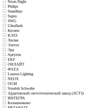
Neon-Night
Philips
Smartbuy
Supra
SWG
Ultraflash
Космос
КЭЛЗ
Лисма
Элетех
Эра
Apeyron
EKF
ОНЛАЙТ
ФАZА
Luazon Lighting
NEOX
OGM
Vossloh Schwabe
Ардатовский светотехнический завод (АСТЗ)
ИНТЕГРА
Калашниково
МЕГАВАТТ