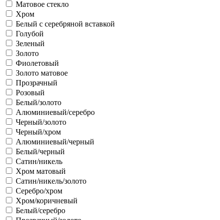
Матовое стекло
Хром
Белый с серебряной вставкой
Голубой
Зеленый
Золото
Фиолетовый
Золото матовое
Прозрачный
Розовый
Белый/золото
Алюминиевый/серебро
Черный/золото
Черный/хром
Алюминиевый/черный
Белый/черный
Сатин/никель
Хром матовый
Сатин/никель/золото
Серебро/хром
Хром/коричневый
Белый/серебро