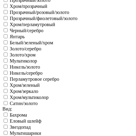
Прозрачный/золото
Хром/прозрачный
Прозрачный/розовый/золото
Прозрачный/фиолетовый/золото
Хром/перламутровый
Черный/серебро
Янтарь
Белый/зеленый/хром
Золото/серебро
Золото/хром
Мультиколор
Никель/золото
Никель/серебро
Перламутровое серебро
Хром/зеленый
Хром/зеркало
Хром/мультиколор
Сатин/золото
Вид:
Бахрома
Еловый шлейф
Звездопад
Мультишарики