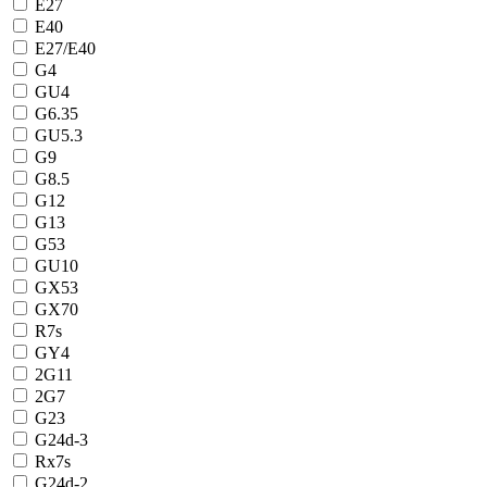
Е27
E40
Е27/Е40
G4
GU4
G6.35
GU5.3
G9
G8.5
G12
G13
G53
GU10
GХ53
GХ70
R7s
GY4
2G11
2G7
G23
G24d-3
Rх7s
G24d-2