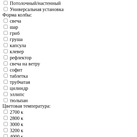
Потолочный/настенный
Универсальная установка
Форма колбы:
свеча
шар
гриб
груша
капсула
клевер
рефлектор
свеча на ветру
софит
таблетка
трубчатая
цилиндр
эллипс
тюльпан
Цветовая температура:
2700 к
2800 к
3000 к
3200 к
4000 к