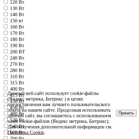
120 Вт
130 Вт
140 Вт
150 вт
160 Вт
170 Вт
180 Вт
190 Вт
200 ВТ
240 Вт
270 Вт
280 Вт
310 Вт
315 Вт
400 Вт
Данный веб-сайт использует cookie-файлы
415 Вт
(Яндекс метрика, Битрикс ) в целях
430 Вт
предоставления вам лучшего пользовательского
450 Вт
опыта на нашем сайте. Продолжая использовать
Принять
480 Вт
данный сайт, вы соглашаетесь с использованием
520 Вт
нами cookie-файлов (Яндекс метрика, Битрикс).
540 Вт
Для получения дополнительной информации см.
Политика Cookie
.
600 Вт
700 Вт