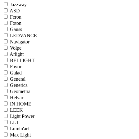
Jazzway
ASD
Feron
Foton
Gauss
LEDVANCE
Navigator
Volpe
Arlight
BELLIGHT
Favor
Galad
General
Generica
Geometria
Helvar
IN HOME
LEEK
Light Power
LLT
Lumin'art
Max Light