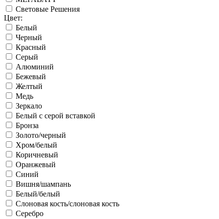
Световые Решения
Цвет:
Белый
Черный
Красный
Серый
Алюминий
Бежевый
Желтый
Медь
Зеркало
Белый с серой вставкой
Бронза
Золото/черный
Хром/белый
Коричневый
Оранжевый
Синий
Вишня/шампань
Белый/белый
Слоновая кость/слоновая кость
Серебро