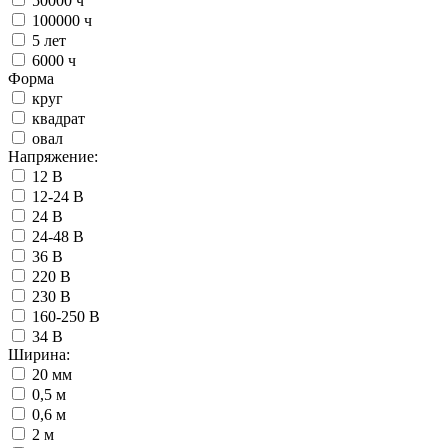
50000 ч
100000 ч
5 лет
6000 ч
Форма
круг
квадрат
овал
Напряжение:
12 В
12-24 В
24 В
24-48 В
36 В
220 В
230 В
160-250 В
34 В
Ширина:
20 мм
0,5 м
0,6 м
2 м