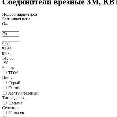
Соединители врезные 3M, КВ
Подбор параметров
Розничная цена
От
До
5.50
51.63
97.75
143.88
190
Бренд:
TDM
Цвет:
Серый
Синий
Желтый/зеленый
Тип изделия:
Клемма
Сечение:
50 мм кв.