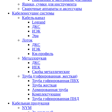
Ящики, сумки для инструмента
Сварочные аппараты и аксессуары
Кабеленесущие системы
Кабель-канал
Legrand
ДКС
ИЭК
Эра
Лоток
ДКС
ИЭК
Км-профиль
Металлорукав
ДКС
ИЕК
Скобы металлические
Труба (гофрированная, жесткая)
Труба гофрированная ПВХ
Труба жесткая
Армированная труба
Комплектующие
Труба гофрированная ПНД
Кабельная продукция
NYM