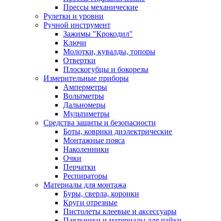
Прессы механические
Рулетки и уровни
Ручной инструмент
Зажимы "Крокодил"
Ключи
Молотки, кувалды, топоры
Отвертки
Плоскогубцы и бокорезы
Измерительные приборы
Амперметры
Вольтметры
Дальномеры
Мультиметры
Средства защиты и безопасности
Боты, коврики диэлектрические
Монтажные пояса
Наколенники
Очки
Перчатки
Респираторы
Материалы для монтажа
Буры, сверла, коронки
Круги отрезные
Пистолеты клеевые и аксессуары
Паяльники и материалы для пайки