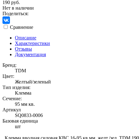
190 руб.
Нет в наличии
Поделиться:
Сравнение
Описание
Характеристики
Отзывы
Документация
Бренд:
TDM
Цвет:
Желтый/зеленый
Тип изделия:
Клемма
Сечение:
95 мм кв.
Артикул
SQ0833-0006
Базовая единица
шт
Клемма вводная силовая КВС 16-95 кв.мм. желт./зел. TDM
190