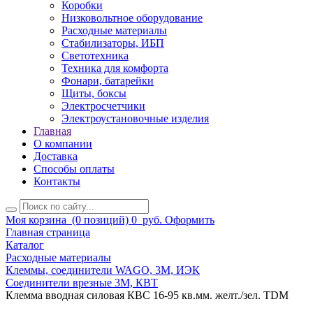
Коробки
Низковольтное оборудование
Расходные материалы
Стабилизаторы, ИБП
Светотехника
Техника для комфорта
Фонари, батарейки
Щиты, боксы
Электросчетчики
Электроустановочные изделия
Главная
О компании
Доставка
Способы оплаты
Контакты
Моя корзина
(0 позиций)
0
руб.
Оформить
Главная страница
Каталог
Расходные материалы
Клеммы, соединители WAGO, 3M, ИЭК
Соединители врезные 3M, КВТ
Клемма вводная силовая КВС 16-95 кв.мм. желт./зел. TDM