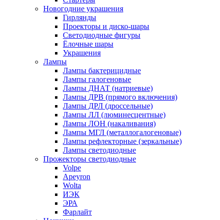
Новогодние украшения
Гирлянды
Проекторы и диско-шары
Светодиодные фигуры
Ёлочные шары
Украшения
Лампы
Лампы бактерицидные
Лампы галогеновые
Лампы ДНАТ (натриевые)
Лампы ДРВ (прямого включения)
Лампы ДРЛ (дроссельные)
Лампы ЛЛ (люминесцентные)
Лампы ЛОН (накаливания)
Лампы МГЛ (металлогалогеновые)
Лампы рефлекторные (зеркальные)
Лампы светодиодные
Прожекторы светодиодные
Volpe
Apeyron
Wolta
ИЭК
ЭРА
Фарлайт