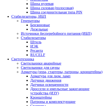
Шина нулевая
Шина силовая (полосовая)
Шина соединительная типа PIN
Стабилизаторы, ИБП
Генераторы
Бензиновые
Дизельные
Источники бесперебойного питания (ИБП)
Стабилизаторы
Штиль
ИЭК
Ресанта
RUCELF
Светотехника
Светильники аварийные
Светильники для сауны
Арматура (эпра, стартеры, патроны, кронштейны)
Арматура для люм. ламп
Датчики движения
Датчики освещенности
Дроссели и импльсные зажигающие
устройства (ИЗУ)
Кронштейны
Патроны и комплектующие
Стартеры