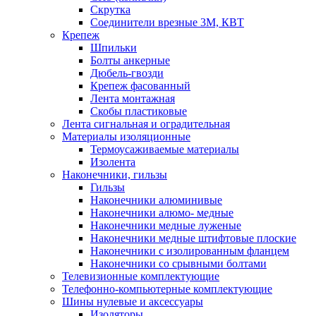
Скрутка
Соединители врезные 3M, КВТ
Крепеж
Шпильки
Болты анкерные
Дюбель-гвозди
Крепеж фасованный
Лента монтажная
Скобы пластиковые
Лента сигнальная и оградительная
Материалы изоляционные
Термоусаживаемые матeриалы
Изолента
Наконечники, гильзы
Гильзы
Наконечники алюминивые
Наконечники алюмо- медные
Наконечники медные луженые
Наконечники медные штифтовые плоские
Наконечники с изолированным фланцем
Наконечники со срывными болтами
Телевизионные комплектующие
Телефонно-компьютерные комплектующие
Шины нулевые и аксессуары
Изоляторы