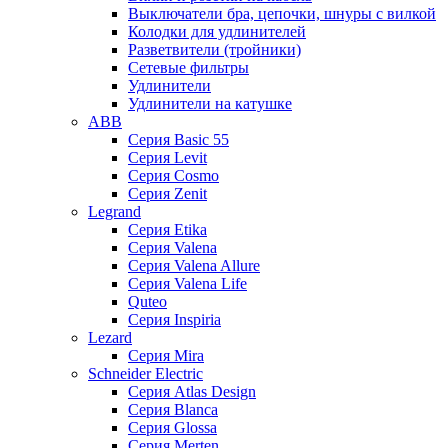
Выключатели бра, цепочки, шнуры с вилкой
Колодки для удлинителей
Разветвители (тройники)
Сетевые фильтры
Удлинители
Удлинители на катушке
ABB
Серия Basic 55
Серия Levit
Серия Cosmo
Серия Zenit
Legrand
Серия Etika
Серия Valena
Серия Valena Allure
Серия Valena Life
Quteo
Серия Inspiria
Lezard
Серия Mira
Schneider Electric
Серия Atlas Design
Серия Blanca
Серия Glossa
Серия Merten