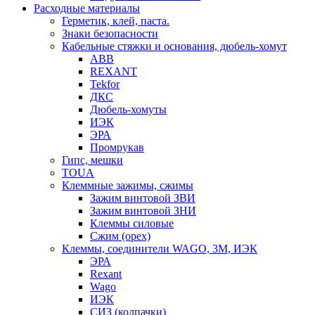
Расходные материалы
Герметик, клей, паста.
Знаки безопасности
Кабельные стяжки и основания, дюбель-хомут
ABB
REXANT
Tekfor
ДКС
Дюбель-хомуты
ИЭК
ЭРА
Промрукав
Гипс, мешки
TOUA
Клеммные зажимы, сжимы
Зажим винтовой ЗВИ
Зажим винтовой ЗНИ
Клеммы силовые
Сжим (орех)
Клеммы, соединители WAGO, 3M, ИЭК
ЭРА
Rexant
Wago
ИЭК
СИЗ (колпачки)