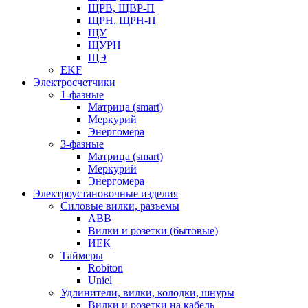
ЩРВ, ЩВР-П
ЩРН, ЩРН-П
ЩУ
ЩУРН
ЩЭ
EKF
Электросчетчики
1-фазные
Матрица (smart)
Меркурий
Энергомера
3-фазные
Матрица (smart)
Меркурий
Энергомера
Электроустановочные изделия
Силовые вилки, разъемы
ABB
Вилки и розетки (бытовые)
ИЕК
Таймеры
Robiton
Uniel
Удлинители, вилки, колодки, шнуры
Вилки и розетки на кабель