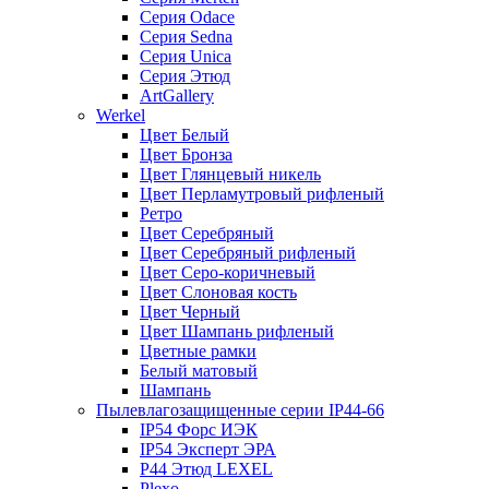
Серия Odace
Серия Sedna
Серия Unica
Серия Этюд
ArtGallery
Werkel
Цвет Белый
Цвет Бронза
Цвет Глянцевый никель
Цвет Перламутровый рифленый
Ретро
Цвет Серебряный
Цвет Серебряный рифленый
Цвет Серо-коричневый
Цвет Слоновая кость
Цвет Черный
Цвет Шампань рифленый
Цветные рамки
Белый матовый
Шампань
Пылевлагозащищенные серии IP44-66
IP54 Форс ИЭК
IP54 Эксперт ЭРА
P44 Этюд LEXEL
Plexo