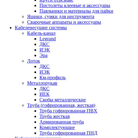
Пистолеты клеевые и аксессуары
Паяльники и материалы для пайки
Ящики, сумки для инструмента
Сварочные аппараты и аксессуары
Кабеленесущие системы
Кабель-канал
Legrand
ДКС
ИЭК
Эра
Лоток
ДКС
ИЭК
Км-профиль
Металлорукав
ДКС
ИЕК
Скобы металлические
Труба (гофрированная, жесткая)
Труба гофрированная ПВХ
Труба жесткая
Армированная труба
Комплектующие
Труба гофрированная ПНД