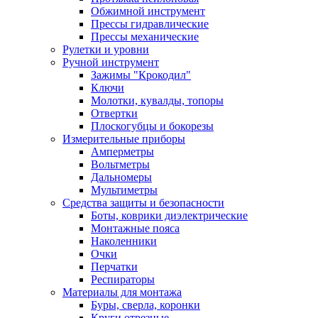
Обжимной инструмент
Прессы гидравлические
Прессы механические
Рулетки и уровни
Ручной инструмент
Зажимы "Крокодил"
Ключи
Молотки, кувалды, топоры
Отвертки
Плоскогубцы и бокорезы
Измерительные приборы
Амперметры
Вольтметры
Дальномеры
Мультиметры
Средства защиты и безопасности
Боты, коврики диэлектрические
Монтажные пояса
Наколенники
Очки
Перчатки
Респираторы
Материалы для монтажа
Буры, сверла, коронки
Круги отрезные