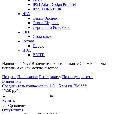
IP54 Atlas Design Profi 54
IP55 TORS ИЭК
ЭРА
Серия Эксперт
Серия Elegance
Серия Intro Polo/Plano
EKF
Стокгольм
Rexant
Happy
ИЭК
BRITE
Нашли ошибку? Выделите текст и нажмите Ctrl + Enter, мы
исправим ее как можно быстрее!
По цене
По новизне
По алфавиту
По популярности
В наличии
Соединитель колпачковый 1,0…5 мм.кв. 3М ***
17.50 руб.
шт
Купить
Сравнение
Отсутствует