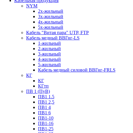
Кабельная продукция
NYM
2х-жильный
3х-жильный
4х-жильный
5х-жильный
Кабель "Витая пара" UTP, FTP
Кабель медный ВВГнг-LS
1-жильный
2-жильный
3-жильный
4-жильный
5-жильный
Кабель медный силовой ВВГнг-FRLS
КГ
КГ
КГтп
ПВ 1 (ПуВ)
ПВ1 1.5
ПВ1 2,5
ПВ1 4
ПВ1 6
ПВ1-10
ПВ1-16
ПВ1-25