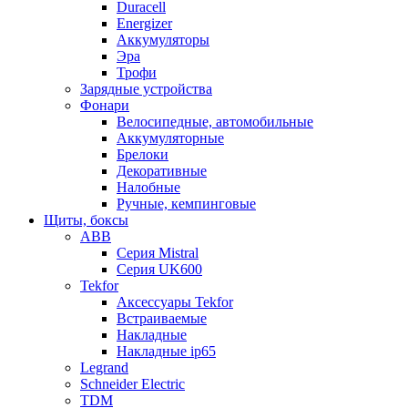
Duracell
Energizer
Аккумуляторы
Эра
Трофи
Зарядные устройства
Фонари
Велосипедные, автомобильные
Аккумуляторные
Брелоки
Декоративные
Налобные
Ручные, кемпинговые
Щиты, боксы
ABB
Серия Mistral
Серия UK600
Tekfor
Аксессуары Tekfor
Встраиваемые
Накладные
Накладные ip65
Legrand
Schneider Electric
TDM