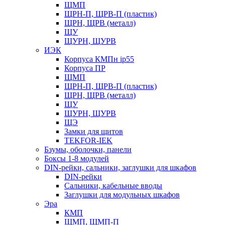
ЩМП
ЩРН-П, ЩРВ-П (пластик)
ЩРН, ЩРВ (металл)
ЩУ
ЩУРН, ЩУРВ
ИЭК
Корпуса КМПн ip55
Корпуса ПР
ЩМП
ЩРН-П, ЩРВ-П (пластик)
ЩРН, ЩРВ (металл)
ЩУ
ЩУРН, ЩУРВ
ЩЭ
Замки для щитов
TEKFOR-IEK
Бзумы, оболочки, панели
Боксы 1-8 модулей
DIN-рейки, сальники, заглушки для шкафов
DIN-рейки
Сальники, кабельные вводы
Заглушки для модульных шкафов
Эра
КМП
ЩМП, ЩМП-П