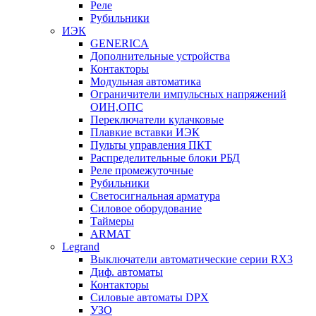
Реле
Рубильники
ИЭК
GENERICA
Дополнительные устройства
Контакторы
Модульная автоматика
Ограничители импульсных напряжений
ОИН,ОПС
Переключатели кулачковые
Плавкие вставки ИЭК
Пульты управления ПКТ
Распределительные блоки РБД
Реле промежуточные
Рубильники
Светосигнальная арматура
Силовое оборудование
Таймеры
ARMAT
Legrand
Выключатели автоматические серии RX3
Диф. автоматы
Контакторы
Силовые автоматы DPX
УЗО