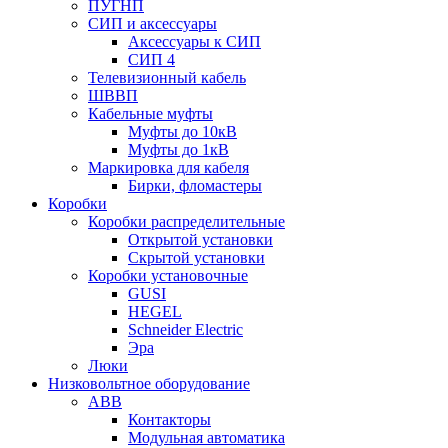
ПУГНП
СИП и аксессуары
Аксессуары к СИП
СИП 4
Телевизионный кабель
ШВВП
Кабельные муфты
Муфты до 10кВ
Муфты до 1кВ
Маркировка для кабеля
Бирки, фломастеры
Коробки
Коробки распределительные
Открытой установки
Скрытой установки
Коробки установочные
GUSI
HEGEL
Schneider Electric
Эра
Люки
Низковольтное оборудование
ABB
Контакторы
Модульная автоматика