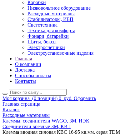
Коробки
Низковольтное оборудование
Расходные материалы
Стабилизаторы, ИБП
Светотехника
Техника для комфорта
Фонари, батарейки
Щиты, боксы
Электросчетчики
Электроустановочные изделия
Главная
О компании
Доставка
Способы оплаты
Контакты
Моя корзина
(0 позиций)
0
руб.
Оформить
Главная страница
Каталог
Расходные материалы
Клеммы, соединители WAGO, 3M, ИЭК
Соединители врезные 3M, КВТ
Клемма вводная силовая КВС 16-95 кв.мм. серая TDM