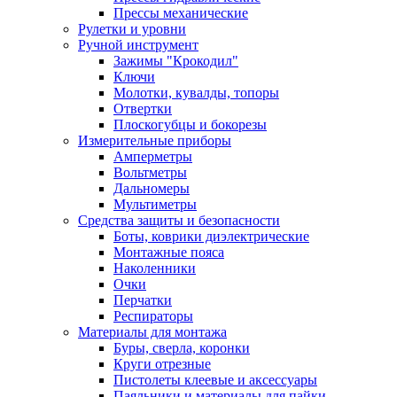
Прессы механические
Рулетки и уровни
Ручной инструмент
Зажимы "Крокодил"
Ключи
Молотки, кувалды, топоры
Отвертки
Плоскогубцы и бокорезы
Измерительные приборы
Амперметры
Вольтметры
Дальномеры
Мультиметры
Средства защиты и безопасности
Боты, коврики диэлектрические
Монтажные пояса
Наколенники
Очки
Перчатки
Респираторы
Материалы для монтажа
Буры, сверла, коронки
Круги отрезные
Пистолеты клеевые и аксессуары
Паяльники и материалы для пайки