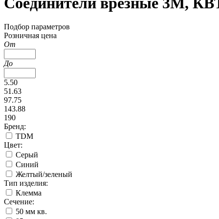
Соединители врезные 3M, КВ
Подбор параметров
Розничная цена
От
До
5.50
51.63
97.75
143.88
190
Бренд:
TDM
Цвет:
Серый
Синий
Желтый/зеленый
Тип изделия:
Клемма
Сечение:
50 мм кв.