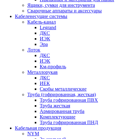
Ящики, сумки для инструмента
Сварочные аппараты и аксессуары
Кабеленесущие системы
Кабель-канал
Legrand
ДКС
ИЭК
Эра
Лоток
ДКС
ИЭК
Км-профиль
Металлорукав
ДКС
ИЕК
Скобы металлические
Труба (гофрированная, жесткая)
Труба гофрированная ПВХ
Труба жесткая
Армированная труба
Комплектующие
Труба гофрированная ПНД
Кабельная продукция
NYM