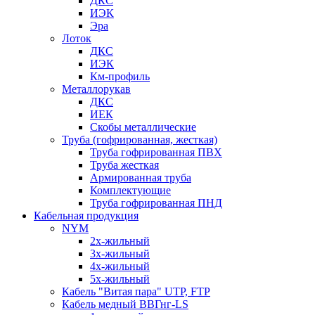
ДКС
ИЭК
Эра
Лоток
ДКС
ИЭК
Км-профиль
Металлорукав
ДКС
ИЕК
Скобы металлические
Труба (гофрированная, жесткая)
Труба гофрированная ПВХ
Труба жесткая
Армированная труба
Комплектующие
Труба гофрированная ПНД
Кабельная продукция
NYM
2х-жильный
3х-жильный
4х-жильный
5х-жильный
Кабель "Витая пара" UTP, FTP
Кабель медный ВВГнг-LS