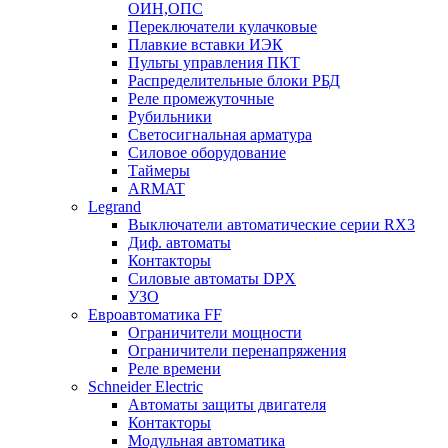
ОИН,ОПС
Переключатели кулачковые
Плавкие вставки ИЭК
Пульты управления ПКТ
Распределительные блоки РБД
Реле промежуточные
Рубильники
Светосигнальная арматура
Силовое оборудование
Таймеры
ARMAT
Legrand
Выключатели автоматические серии RX3
Диф. автоматы
Контакторы
Силовые автоматы DPX
УЗО
Евроавтоматика FF
Ограничители мощности
Ограничители перенапряжения
Реле времени
Schneider Electric
Автоматы защиты двигателя
Контакторы
Модульная автоматика