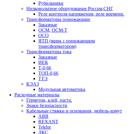
Рубильники
Низковольтное оборудование Россия-СНГ
Реле контроля напряжения, реле времени.
Трансформаторы понижающие
Заказные
ОСМ, ОСМ-Т
ОСО
ЯТП (ящик с понижающим
трансформатором)
Трансформаторы тока
Заказные
ИЕК
Т-0,66
ТОП-0,66
ТТЭ
КЭАЗ
Модульная автоматика
Расходные материалы
Герметик, клей, паста.
Знаки безопасности
Кабельные стяжки и основания, дюбель-хомут
ABB
REXANT
Tekfor
ДКС