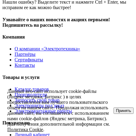
Нашли ошибку? Выделите текст и нажмите Ctrl + Enter, мы
исправим ее как можно быстрее!
Узнавайте о наших новостях и акциях первыми!
Подпишитесь на рассылку!
Компания
О компании «Электротехника»
Партнёры
Сертификаты
Контакты
Товары и услуги
Каталог товаров
Данный веб-сайт использует cookie-файлы
Производители
(Яндекс метрика, Битрикс ) в целях
Запросить свой товар
предоставления вам лучшего пользовательского
Электрощиты под заказ
опыта на нашем сайте. Продолжая использовать
Принять
Электромонтажные работы
данный сайт, вы соглашаетесь с использованием
нами cookie-файлов (Яндекс метрика, Битрикс).
Покупателю
Для получения дополнительной информации см.
Политика Cookie
.
Личный кабинет