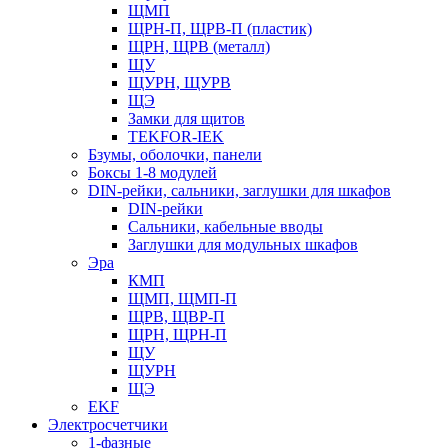
ЩМП
ЩРН-П, ЩРВ-П (пластик)
ЩРН, ЩРВ (металл)
ЩУ
ЩУРН, ЩУРВ
ЩЭ
Замки для щитов
TEKFOR-IEK
Бзумы, оболочки, панели
Боксы 1-8 модулей
DIN-рейки, сальники, заглушки для шкафов
DIN-рейки
Сальники, кабельные вводы
Заглушки для модульных шкафов
Эра
КМП
ЩМП, ЩМП-П
ЩРВ, ЩВР-П
ЩРН, ЩРН-П
ЩУ
ЩУРН
ЩЭ
EKF
Электросчетчики
1-фазные