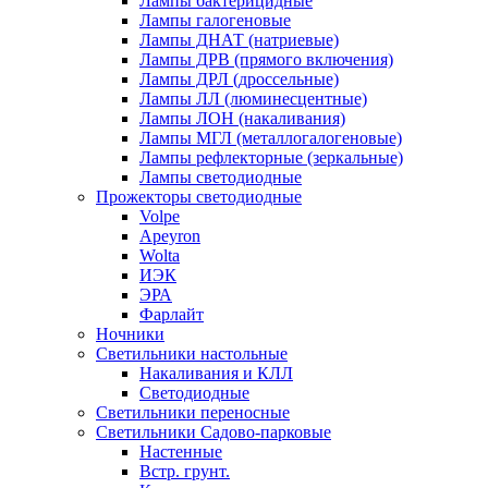
Лампы бактерицидные
Лампы галогеновые
Лампы ДНАТ (натриевые)
Лампы ДРВ (прямого включения)
Лампы ДРЛ (дроссельные)
Лампы ЛЛ (люминесцентные)
Лампы ЛОН (накаливания)
Лампы МГЛ (металлогалогеновые)
Лампы рефлекторные (зеркальные)
Лампы светодиодные
Прожекторы светодиодные
Volpe
Apeyron
Wolta
ИЭК
ЭРА
Фарлайт
Ночники
Светильники настольные
Накаливания и КЛЛ
Светодиодные
Светильники переносные
Светильники Садово-парковые
Настенные
Встр. грунт.