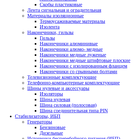
Скобы пластиковые
Лента сигнальная и оградительная
Материалы изоляционные
Термоусаживаемые матeриалы
Изолента
Наконечники, гильзы
Гильзы
Наконечники алюминивые
Наконечники алюмо- медные
Наконечники медные луженые
Наконечники медные штифтовые плоские
Наконечники с изолированным фланцем
Наконечники со срывными болтами
Телевизионные комплектующие
Телефонно-компьютерные комплектующие
Шины нулевые и аксессуары
Изоляторы
Шина нулевая
Шина силовая (полосовая)
Шина соединительная типа PIN
Стабилизаторы, ИБП
Генераторы
Бензиновые
Дизельные
Источники бесперебойного питания (ИБП)