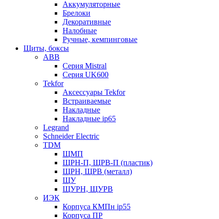
Аккумуляторные
Брелоки
Декоративные
Налобные
Ручные, кемпинговые
Щиты, боксы
ABB
Серия Mistral
Серия UK600
Tekfor
Аксессуары Tekfor
Встраиваемые
Накладные
Накладные ip65
Legrand
Schneider Electric
TDM
ЩМП
ЩРН-П, ЩРВ-П (пластик)
ЩРН, ЩРВ (металл)
ЩУ
ЩУРН, ЩУРВ
ИЭК
Корпуса КМПн ip55
Корпуса ПР