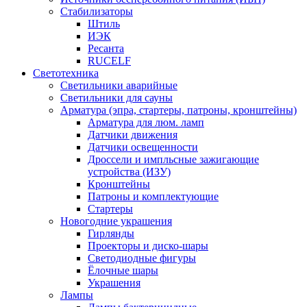
Стабилизаторы
Штиль
ИЭК
Ресанта
RUCELF
Светотехника
Светильники аварийные
Светильники для сауны
Арматура (эпра, стартеры, патроны, кронштейны)
Арматура для люм. ламп
Датчики движения
Датчики освещенности
Дроссели и импльсные зажигающие
устройства (ИЗУ)
Кронштейны
Патроны и комплектующие
Стартеры
Новогодние украшения
Гирлянды
Проекторы и диско-шары
Светодиодные фигуры
Ёлочные шары
Украшения
Лампы