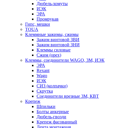
Дюбель-хомуты
ИЭК
ЭРА
Промрукав
Гипс, мешки
TOUA
Клеммные зажимы, сжимы
Зажим винтовой ЗВИ
Зажим винтовой ЗНИ
Клеммы силовые
Сжим (орех)
Клеммы, соединители WAGO, 3M, ИЭК
ЭРА
Rexant
Wago
ИЭК
СИЗ (колпачки)
Скрутка
Соединители врезные 3M, КВТ
Крепеж
Шпильки
Болты анкерные
Дюбель-гвозди
Крепеж фасованный
Лента монтажная