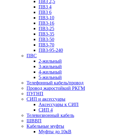
ПВ3 2,5
ПВ3 4
ПВ3 6
ПВ3-10
ПВ3-16
ПВ3-25
ПВ3-35
ПВ3-50
ПВ3-70
ПВ3-95-240
ПВС
2-жильный
3-жильный
4-жильный
5-жильный
Телефонный кабель/провод
Провод жаростойкий РКГМ
ПУГНП
СИП и аксессуары
Аксессуары к СИП
СИП 4
Телевизионный кабель
ШВВП
Кабельные муфты
Муфты до 10кВ