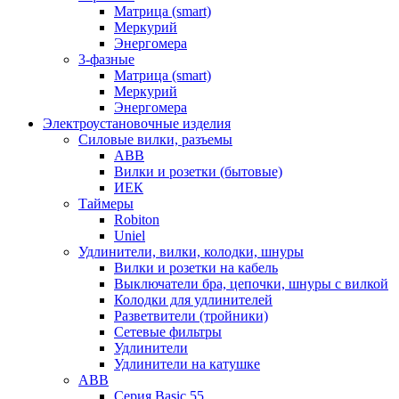
Матрица (smart)
Меркурий
Энергомера
3-фазные
Матрица (smart)
Меркурий
Энергомера
Электроустановочные изделия
Силовые вилки, разъемы
ABB
Вилки и розетки (бытовые)
ИЕК
Таймеры
Robiton
Uniel
Удлинители, вилки, колодки, шнуры
Вилки и розетки на кабель
Выключатели бра, цепочки, шнуры с вилкой
Колодки для удлинителей
Разветвители (тройники)
Сетевые фильтры
Удлинители
Удлинители на катушке
ABB
Серия Basic 55