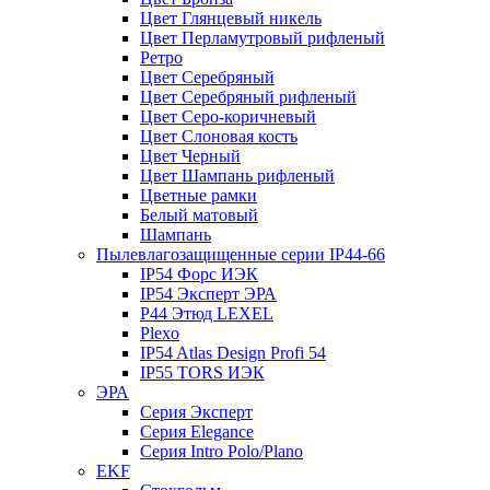
Цвет Глянцевый никель
Цвет Перламутровый рифленый
Ретро
Цвет Серебряный
Цвет Серебряный рифленый
Цвет Серо-коричневый
Цвет Слоновая кость
Цвет Черный
Цвет Шампань рифленый
Цветные рамки
Белый матовый
Шампань
Пылевлагозащищенные серии IP44-66
IP54 Форс ИЭК
IP54 Эксперт ЭРА
P44 Этюд LEXEL
Plexo
IP54 Atlas Design Profi 54
IP55 TORS ИЭК
ЭРА
Серия Эксперт
Серия Elegance
Серия Intro Polo/Plano
EKF