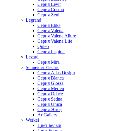
Серия Levit
Серия Cosmo
Серия Zenit
Legrand
Серия Etika
Серия Valena
Серия Valena Allure
Серия Valena Life
Quteo
Серия Inspiria
Lezard
Серия Mira
Schneider Electric
Серия Atlas Design
Серия Blanca
Серия Glossa
Серия Merten
Серия Odace
Серия Sedna
Серия Unica
Серия Этюд
ArtGallery
Werkel
Цвет Белый
Цвет Бронза