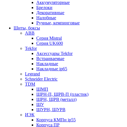
Аккумуляторные
Брелоки
Декоративные
Налобные
Ручные, кемпинговые
Щиты, боксы
ABB
Серия Mistral
Серия UK600
Tekfor
Аксессуары Tekfor
Встраиваемые
Накладные
Накладные ip65
Legrand
Schneider Electric
TDM
ЩМП
ЩРН-П, ЩРВ-П (пластик)
ЩРН, ЩРВ (металл)
ЩУ
ЩУРН, ЩУРВ
ИЭК
Корпуса КМПн ip55
Корпуса ПР