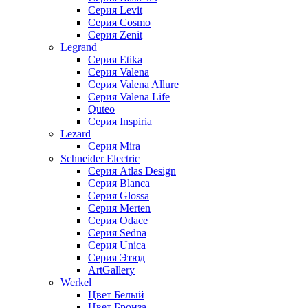
Серия Levit
Серия Cosmo
Серия Zenit
Legrand
Серия Etika
Серия Valena
Серия Valena Allure
Серия Valena Life
Quteo
Серия Inspiria
Lezard
Серия Mira
Schneider Electric
Серия Atlas Design
Серия Blanca
Серия Glossa
Серия Merten
Серия Odace
Серия Sedna
Серия Unica
Серия Этюд
ArtGallery
Werkel
Цвет Белый
Цвет Бронза