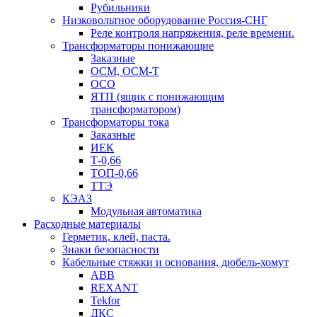
Рубильники
Низковольтное оборудование Россия-СНГ
Реле контроля напряжения, реле времени.
Трансформаторы понижающие
Заказные
ОСМ, ОСМ-Т
ОСО
ЯТП (ящик с понижающим
трансформатором)
Трансформаторы тока
Заказные
ИЕК
Т-0,66
ТОП-0,66
ТТЭ
КЭАЗ
Модульная автоматика
Расходные материалы
Герметик, клей, паста.
Знаки безопасности
Кабельные стяжки и основания, дюбель-хомут
ABB
REXANT
Tekfor
ДКС