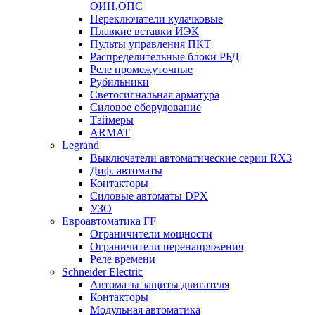
ОИН,ОПС
Переключатели кулачковые
Плавкие вставки ИЭК
Пульты управления ПКТ
Распределительные блоки РБД
Реле промежуточные
Рубильники
Светосигнальная арматура
Силовое оборудование
Таймеры
ARMAT
Legrand
Выключатели автоматические серии RX3
Диф. автоматы
Контакторы
Силовые автоматы DPX
УЗО
Евроавтоматика FF
Ограничители мощности
Ограничители перенапряжения
Реле времени
Schneider Electric
Автоматы защиты двигателя
Контакторы
Модульная автоматика