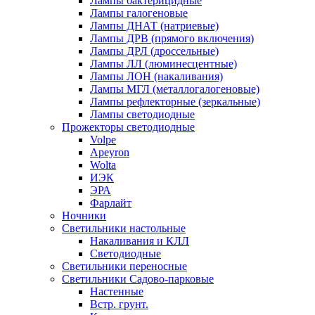
Лампы бактерицидные
Лампы галогеновые
Лампы ДНАТ (натриевые)
Лампы ДРВ (прямого включения)
Лампы ДРЛ (дроссельные)
Лампы ЛЛ (люминесцентные)
Лампы ЛОН (накаливания)
Лампы МГЛ (металлогалогеновые)
Лампы рефлекторные (зеркальные)
Лампы светодиодные
Прожекторы светодиодные
Volpe
Apeyron
Wolta
ИЭК
ЭРА
Фарлайт
Ночники
Светильники настольные
Накаливания и КЛЛ
Светодиодные
Светильники переносные
Светильники Садово-парковые
Настенные
Встр. грунт.