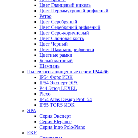
Цвет Глянцевый никель
Цвет Перламутровый рифленый
Ретро
Цвет Серебряный
Цвет Серебряный рифленый
Цвет Серо-коричневый
Цвет Слоновая кость
Цвет Черный
Цвет Шампань рифленый
Цветные рамки
Белый матовый
Шампань
Пылевлагозащищенные серии IP44-66
IP54 Форс ИЭК
IP54 Эксперт ЭРА
P44 Этюд LEXEL
Plexo
IP54 Atlas Design Profi 54
IP55 TORS ИЭК
ЭРА
Серия Эксперт
Серия Elegance
Серия Intro Polo/Plano
EKF