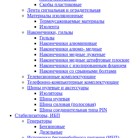
Скобы пластиковые
Лента сигнальная и оградительная
Материалы изоляционные
Термоусаживаемые матeриалы
Изолента
Наконечники, гильзы
Гильзы
Наконечники алюминивые
Наконечники алюмо- медные
Наконечники медные луженые
Наконечники медные штифтовые плоские
Наконечники с изолированным фланцем
Наконечники со срывными болтами
Телевизионные комплектующие
Телефонно-компьютерные комплектующие
Шины нулевые и аксессуары
Изоляторы
Шина нулевая
Шина силовая (полосовая)
Шина соединительная типа PIN
Стабилизаторы, ИБП
Генераторы
Бензиновые
Дизельные
Источники бесперебойного питания (ИБП)