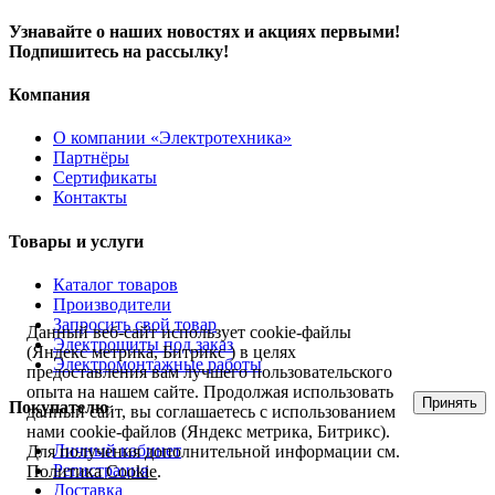
Узнавайте о наших новостях и акциях первыми!
Подпишитесь на рассылку!
Компания
О компании «Электротехника»
Партнёры
Сертификаты
Контакты
Товары и услуги
Каталог товаров
Производители
Запросить свой товар
Данный веб-сайт использует cookie-файлы
Электрощиты под заказ
(Яндекс метрика, Битрикс ) в целях
Электромонтажные работы
предоставления вам лучшего пользовательского
опыта на нашем сайте. Продолжая использовать
Принять
Покупателю
данный сайт, вы соглашаетесь с использованием
нами cookie-файлов (Яндекс метрика, Битрикс).
Личный кабинет
Для получения дополнительной информации см.
Регистрация
Политика Cookie
.
Доставка