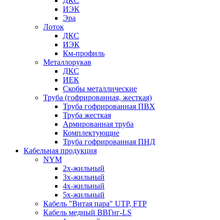
ДКС
ИЭК
Эра
Лоток
ДКС
ИЭК
Км-профиль
Металлорукав
ДКС
ИЕК
Скобы металлические
Труба (гофрированная, жесткая)
Труба гофрированная ПВХ
Труба жесткая
Армированная труба
Комплектующие
Труба гофрированная ПНД
Кабельная продукция
NYM
2х-жильный
3х-жильный
4х-жильный
5х-жильный
Кабель "Витая пара" UTP, FTP
Кабель медный ВВГнг-LS