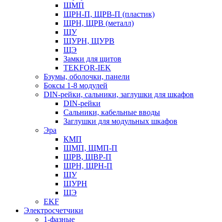
ЩМП
ЩРН-П, ЩРВ-П (пластик)
ЩРН, ЩРВ (металл)
ЩУ
ЩУРН, ЩУРВ
ЩЭ
Замки для щитов
TEKFOR-IEK
Бзумы, оболочки, панели
Боксы 1-8 модулей
DIN-рейки, сальники, заглушки для шкафов
DIN-рейки
Сальники, кабельные вводы
Заглушки для модульных шкафов
Эра
КМП
ЩМП, ЩМП-П
ЩРВ, ЩВР-П
ЩРН, ЩРН-П
ЩУ
ЩУРН
ЩЭ
EKF
Электросчетчики
1-фазные