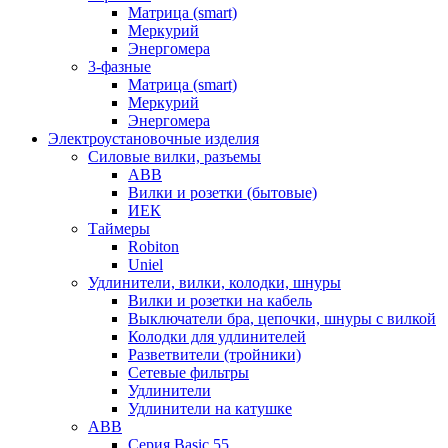
Матрица (smart)
Меркурий
Энергомера
3-фазные
Матрица (smart)
Меркурий
Энергомера
Электроустановочные изделия
Силовые вилки, разъемы
ABB
Вилки и розетки (бытовые)
ИЕК
Таймеры
Robiton
Uniel
Удлинители, вилки, колодки, шнуры
Вилки и розетки на кабель
Выключатели бра, цепочки, шнуры с вилкой
Колодки для удлинителей
Разветвители (тройники)
Сетевые фильтры
Удлинители
Удлинители на катушке
ABB
Серия Basic 55