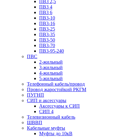
ПВ3 2,5
ПВ3 4
ПВ3 6
ПВ3-10
ПВ3-16
ПВ3-25
ПВ3-35
ПВ3-50
ПВ3-70
ПВ3-95-240
ПВС
2-жильный
3-жильный
4-жильный
5-жильный
Телефонный кабель/провод
Провод жаростойкий РКГМ
ПУГНП
СИП и аксессуары
Аксессуары к СИП
СИП 4
Телевизионный кабель
ШВВП
Кабельные муфты
Муфты до 10кВ