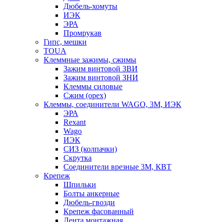
Дюбель-хомуты
ИЭК
ЭРА
Промрукав
Гипс, мешки
TOUA
Клеммные зажимы, сжимы
Зажим винтовой ЗВИ
Зажим винтовой ЗНИ
Клеммы силовые
Сжим (орех)
Клеммы, соединители WAGO, 3M, ИЭК
ЭРА
Rexant
Wago
ИЭК
СИЗ (колпачки)
Скрутка
Соединители врезные 3M, КВТ
Крепеж
Шпильки
Болты анкерные
Дюбель-гвозди
Крепеж фасованный
Лента монтажная