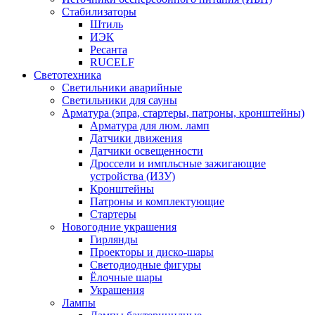
Стабилизаторы
Штиль
ИЭК
Ресанта
RUCELF
Светотехника
Светильники аварийные
Светильники для сауны
Арматура (эпра, стартеры, патроны, кронштейны)
Арматура для люм. ламп
Датчики движения
Датчики освещенности
Дроссели и импльсные зажигающие
устройства (ИЗУ)
Кронштейны
Патроны и комплектующие
Стартеры
Новогодние украшения
Гирлянды
Проекторы и диско-шары
Светодиодные фигуры
Ёлочные шары
Украшения
Лампы