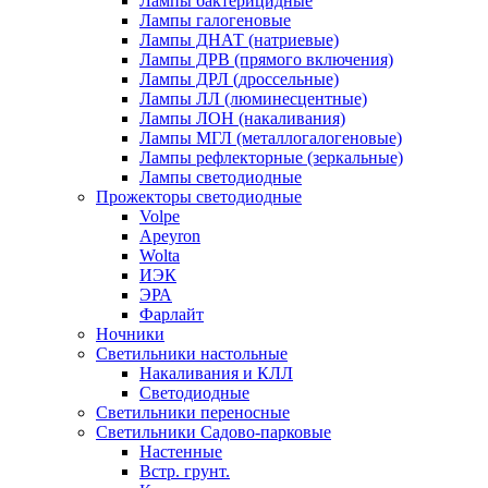
Лампы бактерицидные
Лампы галогеновые
Лампы ДНАТ (натриевые)
Лампы ДРВ (прямого включения)
Лампы ДРЛ (дроссельные)
Лампы ЛЛ (люминесцентные)
Лампы ЛОН (накаливания)
Лампы МГЛ (металлогалогеновые)
Лампы рефлекторные (зеркальные)
Лампы светодиодные
Прожекторы светодиодные
Volpe
Apeyron
Wolta
ИЭК
ЭРА
Фарлайт
Ночники
Светильники настольные
Накаливания и КЛЛ
Светодиодные
Светильники переносные
Светильники Садово-парковые
Настенные
Встр. грунт.