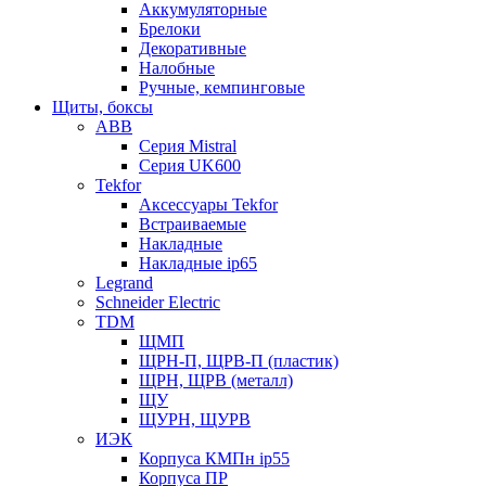
Аккумуляторные
Брелоки
Декоративные
Налобные
Ручные, кемпинговые
Щиты, боксы
ABB
Серия Mistral
Серия UK600
Tekfor
Аксессуары Tekfor
Встраиваемые
Накладные
Накладные ip65
Legrand
Schneider Electric
TDM
ЩМП
ЩРН-П, ЩРВ-П (пластик)
ЩРН, ЩРВ (металл)
ЩУ
ЩУРН, ЩУРВ
ИЭК
Корпуса КМПн ip55
Корпуса ПР