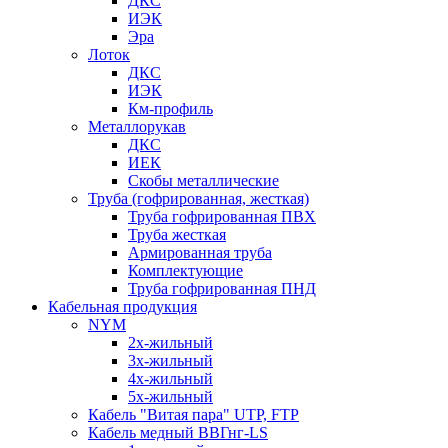
ДКС
ИЭК
Эра
Лоток
ДКС
ИЭК
Км-профиль
Металлорукав
ДКС
ИЕК
Скобы металлические
Труба (гофрированная, жесткая)
Труба гофрированная ПВХ
Труба жесткая
Армированная труба
Комплектующие
Труба гофрированная ПНД
Кабельная продукция
NYM
2х-жильный
3х-жильный
4х-жильный
5х-жильный
Кабель "Витая пара" UTP, FTP
Кабель медный ВВГнг-LS