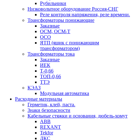
Рубильники
Низковольтное оборудование Россия-СНГ
Реле контроля напряжения, реле времени.
Трансформаторы понижающие
Заказные
ОСМ, ОСМ-Т
ОСО
ЯТП (ящик с понижающим
трансформатором)
Трансформаторы тока
Заказные
ИЕК
Т-0,66
ТОП-0,66
ТТЭ
КЭАЗ
Модульная автоматика
Расходные материалы
Герметик, клей, паста.
Знаки безопасности
Кабельные стяжки и основания, дюбель-хомут
ABB
REXANT
Tekfor
ДКС