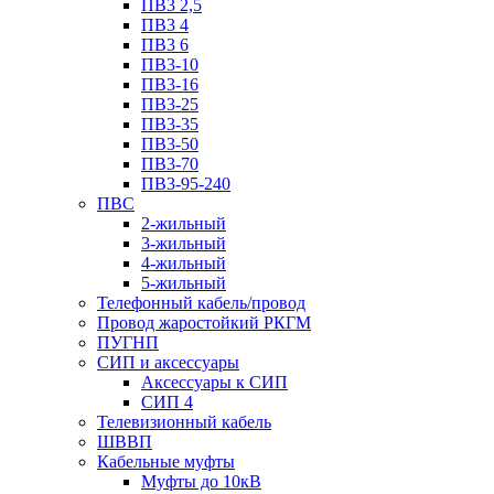
ПВ3 2,5
ПВ3 4
ПВ3 6
ПВ3-10
ПВ3-16
ПВ3-25
ПВ3-35
ПВ3-50
ПВ3-70
ПВ3-95-240
ПВС
2-жильный
3-жильный
4-жильный
5-жильный
Телефонный кабель/провод
Провод жаростойкий РКГМ
ПУГНП
СИП и аксессуары
Аксессуары к СИП
СИП 4
Телевизионный кабель
ШВВП
Кабельные муфты
Муфты до 10кВ