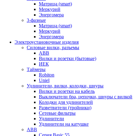
Матрица (smart)
Меркурий
Энергомера
3-фазные
Матрица (smart)
Меркурий
Энергомера
Электроустановочные изделия
Силовые вилки, разъемы
ABB
Вилки и розетки (бытовые)
ИЕК
Таймеры
Robiton
Uniel
Удлинители, вилки, колодки, шнуры
Вилки и розетки на кабель
Выключатели бра, цепочки, шнуры с вилкой
Колодки для удлинителей
Разветвители (тройники)
Сетевые фильтры
Удлинители
Удлинители на катушке
ABB
Серия Basic 55