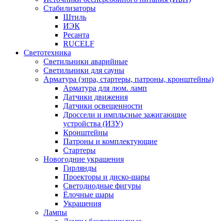
Стабилизаторы
Штиль
ИЭК
Ресанта
RUCELF
Светотехника
Светильники аварийные
Светильники для сауны
Арматура (эпра, стартеры, патроны, кронштейны)
Арматура для люм. ламп
Датчики движения
Датчики освещенности
Дроссели и импльсные зажигающие
устройства (ИЗУ)
Кронштейны
Патроны и комплектующие
Стартеры
Новогодние украшения
Гирлянды
Проекторы и диско-шары
Светодиодные фигуры
Ёлочные шары
Украшения
Лампы