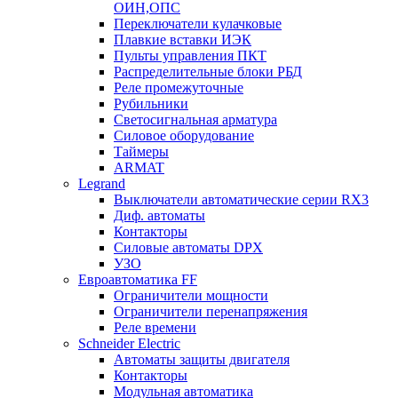
ОИН,ОПС
Переключатели кулачковые
Плавкие вставки ИЭК
Пульты управления ПКТ
Распределительные блоки РБД
Реле промежуточные
Рубильники
Светосигнальная арматура
Силовое оборудование
Таймеры
ARMAT
Legrand
Выключатели автоматические серии RX3
Диф. автоматы
Контакторы
Силовые автоматы DPX
УЗО
Евроавтоматика FF
Ограничители мощности
Ограничители перенапряжения
Реле времени
Schneider Electric
Автоматы защиты двигателя
Контакторы
Модульная автоматика