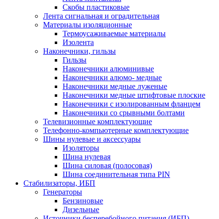
Скобы пластиковые
Лента сигнальная и оградительная
Материалы изоляционные
Термоусаживаемые матeриалы
Изолента
Наконечники, гильзы
Гильзы
Наконечники алюминивые
Наконечники алюмо- медные
Наконечники медные луженые
Наконечники медные штифтовые плоские
Наконечники с изолированным фланцем
Наконечники со срывными болтами
Телевизионные комплектующие
Телефонно-компьютерные комплектующие
Шины нулевые и аксессуары
Изоляторы
Шина нулевая
Шина силовая (полосовая)
Шина соединительная типа PIN
Стабилизаторы, ИБП
Генераторы
Бензиновые
Дизельные
Источники бесперебойного питания (ИБП)