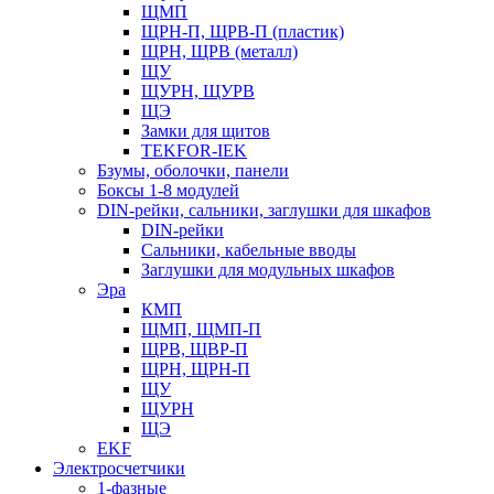
ЩМП
ЩРН-П, ЩРВ-П (пластик)
ЩРН, ЩРВ (металл)
ЩУ
ЩУРН, ЩУРВ
ЩЭ
Замки для щитов
TEKFOR-IEK
Бзумы, оболочки, панели
Боксы 1-8 модулей
DIN-рейки, сальники, заглушки для шкафов
DIN-рейки
Сальники, кабельные вводы
Заглушки для модульных шкафов
Эра
КМП
ЩМП, ЩМП-П
ЩРВ, ЩВР-П
ЩРН, ЩРН-П
ЩУ
ЩУРН
ЩЭ
EKF
Электросчетчики
1-фазные