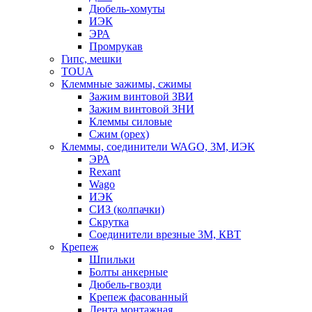
Дюбель-хомуты
ИЭК
ЭРА
Промрукав
Гипс, мешки
TOUA
Клеммные зажимы, сжимы
Зажим винтовой ЗВИ
Зажим винтовой ЗНИ
Клеммы силовые
Сжим (орех)
Клеммы, соединители WAGO, 3M, ИЭК
ЭРА
Rexant
Wago
ИЭК
СИЗ (колпачки)
Скрутка
Соединители врезные 3M, КВТ
Крепеж
Шпильки
Болты анкерные
Дюбель-гвозди
Крепеж фасованный
Лента монтажная