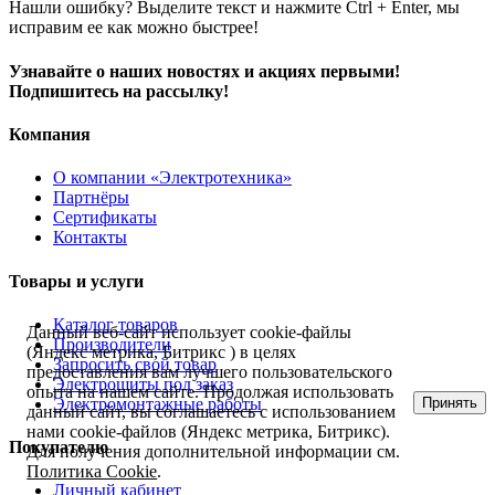
Нашли ошибку? Выделите текст и нажмите Ctrl + Enter, мы
исправим ее как можно быстрее!
Узнавайте о наших новостях и акциях первыми!
Подпишитесь на рассылку!
Компания
О компании «Электротехника»
Партнёры
Сертификаты
Контакты
Товары и услуги
Каталог товаров
Данный веб-сайт использует cookie-файлы
Производители
(Яндекс метрика, Битрикс ) в целях
Запросить свой товар
предоставления вам лучшего пользовательского
Электрощиты под заказ
опыта на нашем сайте. Продолжая использовать
Принять
Электромонтажные работы
данный сайт, вы соглашаетесь с использованием
нами cookie-файлов (Яндекс метрика, Битрикс).
Покупателю
Для получения дополнительной информации см.
Политика Cookie
.
Личный кабинет