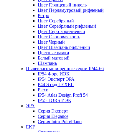
Цвет Глянцевый никель
Цвет Перламутровый рифленый
Ретро
Цвет Серебряный
Цвет Серебряный рифленый
Цвет Серо-коричневый
Цвет Слоновая кость
Цвет Черный
Цвет Шампань рифленый
Цветные рамки
Белый матовый
Шампань
Пылевлагозащищенные серии IP44-66
IP54 Форс ИЭК
IP54 Эксперт ЭРА
P44 Этюд LEXEL
Plexo
IP54 Atlas Design Profi 54
IP55 TORS ИЭК
ЭРА
Серия Эксперт
Серия Elegance
Серия Intro Polo/Plano
EKF