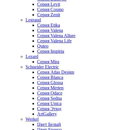
Серия Levit
Серия Cosmo
Серия Zenit
Legrand
Серия Etika
Серия Valena
Серия Valena Allure
Серия Valena Life
Quteo
Серия Inspiria
Lezard
Серия Mira
Schneider Electric
Серия Atlas Design
Серия Blanca
Серия Glossa
Серия Merten
Серия Odace
Серия Sedna
Серия Unica
Серия Этюд
ArtGallery
Werkel
Цвет Белый
Цвет Бронза