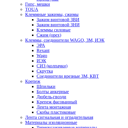
Гипс, мешки
TOUA
Клеммные зажимы, сжимы
Зажим винтовой ЗВИ
Зажим винтовой ЗНИ
Клеммы силовые
Сжим (орех)
Клеммы, соединители WAGO, 3M, ИЭК
ЭРА
Rexant
Wago
ИЭК
СИЗ (колпачки)
Скрутка
Соединители врезные 3M, КВТ
Крепеж
Шпильки
Болты анкерные
Дюбель-гвозди
Крепеж фасованный
Лента монтажная
Скобы пластиковые
Лента сигнальная и оградительная
Материалы изоляционные
Термоусаживаемые матeриалы