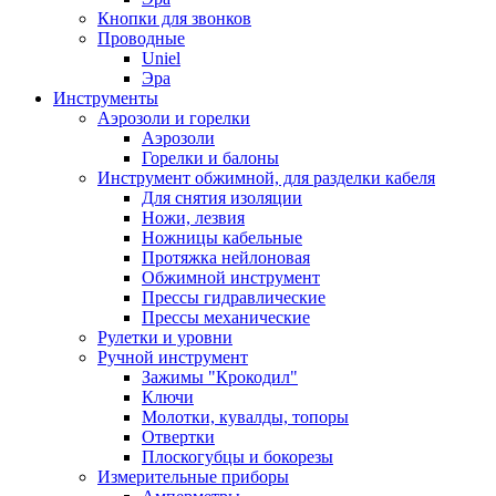
Кнопки для звонков
Проводные
Uniel
Эра
Инструменты
Аэрозоли и горелки
Аэрозоли
Горелки и балоны
Инструмент обжимной, для разделки кабеля
Для снятия изоляции
Ножи, лезвия
Ножницы кабельные
Протяжка нейлоновая
Обжимной инструмент
Прессы гидравлические
Прессы механические
Рулетки и уровни
Ручной инструмент
Зажимы "Крокодил"
Ключи
Молотки, кувалды, топоры
Отвертки
Плоскогубцы и бокорезы
Измерительные приборы