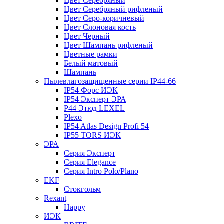
Цвет Серебряный
Цвет Серебряный рифленый
Цвет Серо-коричневый
Цвет Слоновая кость
Цвет Черный
Цвет Шампань рифленый
Цветные рамки
Белый матовый
Шампань
Пылевлагозащищенные серии IP44-66
IP54 Форс ИЭК
IP54 Эксперт ЭРА
P44 Этюд LEXEL
Plexo
IP54 Atlas Design Profi 54
IP55 TORS ИЭК
ЭРА
Серия Эксперт
Серия Elegance
Серия Intro Polo/Plano
EKF
Стокгольм
Rexant
Happy
ИЭК