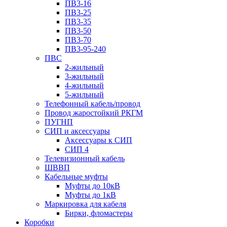
ПВ3-16
ПВ3-25
ПВ3-35
ПВ3-50
ПВ3-70
ПВ3-95-240
ПВС
2-жильный
3-жильный
4-жильный
5-жильный
Телефонный кабель/провод
Провод жаростойкий РКГМ
ПУГНП
СИП и аксессуары
Аксессуары к СИП
СИП 4
Телевизионный кабель
ШВВП
Кабельные муфты
Муфты до 10кВ
Муфты до 1кВ
Маркировка для кабеля
Бирки, фломастеры
Коробки