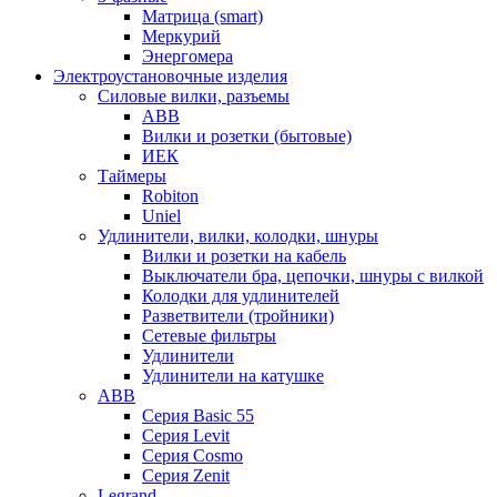
Матрица (smart)
Меркурий
Энергомера
Электроустановочные изделия
Силовые вилки, разъемы
ABB
Вилки и розетки (бытовые)
ИЕК
Таймеры
Robiton
Uniel
Удлинители, вилки, колодки, шнуры
Вилки и розетки на кабель
Выключатели бра, цепочки, шнуры с вилкой
Колодки для удлинителей
Разветвители (тройники)
Сетевые фильтры
Удлинители
Удлинители на катушке
ABB
Серия Basic 55
Серия Levit
Серия Cosmo
Серия Zenit
Legrand