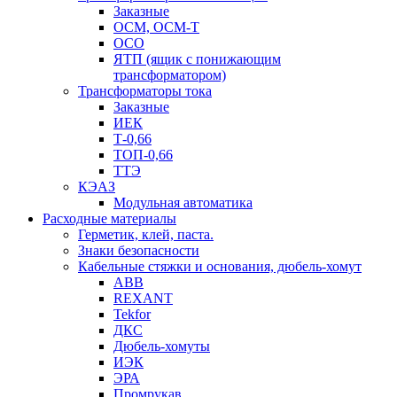
Заказные
ОСМ, ОСМ-Т
ОСО
ЯТП (ящик с понижающим
трансформатором)
Трансформаторы тока
Заказные
ИЕК
Т-0,66
ТОП-0,66
ТТЭ
КЭАЗ
Модульная автоматика
Расходные материалы
Герметик, клей, паста.
Знаки безопасности
Кабельные стяжки и основания, дюбель-хомут
ABB
REXANT
Tekfor
ДКС
Дюбель-хомуты
ИЭК
ЭРА
Промрукав