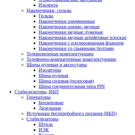
Изолента
Наконечники, гильзы
Гильзы
Наконечники алюминивые
Наконечники алюмо- медные
Наконечники медные луженые
Наконечники медные штифтовые плоские
Наконечники с изолированным фланцем
Наконечники со срывными болтами
Телевизионные комплектующие
Телефонно-компьютерные комплектующие
Шины нулевые и аксессуары
Изоляторы
Шина нулевая
Шина силовая (полосовая)
Шина соединительная типа PIN
Стабилизаторы, ИБП
Генераторы
Бензиновые
Дизельные
Источники бесперебойного питания (ИБП)
Стабилизаторы
Штиль
ИЭК