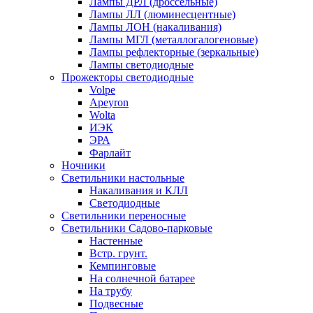
Лампы ДРЛ (дроссельные)
Лампы ЛЛ (люминесцентные)
Лампы ЛОН (накаливания)
Лампы МГЛ (металлогалогеновые)
Лампы рефлекторные (зеркальные)
Лампы светодиодные
Прожекторы светодиодные
Volpe
Apeyron
Wolta
ИЭК
ЭРА
Фарлайт
Ночники
Светильники настольные
Накаливания и КЛЛ
Светодиодные
Светильники переносные
Светильники Садово-парковые
Настенные
Встр. грунт.
Кемпинговые
На солнечной батарее
На трубу
Подвесные