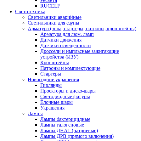
Ресанта
RUCELF
Светотехника
Светильники аварийные
Светильники для сауны
Арматура (эпра, стартеры, патроны, кронштейны)
Арматура для люм. ламп
Датчики движения
Датчики освещенности
Дроссели и импльсные зажигающие
устройства (ИЗУ)
Кронштейны
Патроны и комплектующие
Стартеры
Новогодние украшения
Гирлянды
Проекторы и диско-шары
Светодиодные фигуры
Ёлочные шары
Украшения
Лампы
Лампы бактерицидные
Лампы галогеновые
Лампы ДНАТ (натриевые)
Лампы ДРВ (прямого включения)