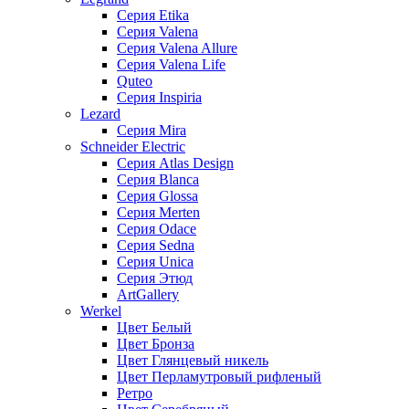
Серия Etika
Серия Valena
Серия Valena Allure
Серия Valena Life
Quteo
Серия Inspiria
Lezard
Серия Mira
Schneider Electric
Серия Atlas Design
Серия Blanca
Серия Glossa
Серия Merten
Серия Odace
Серия Sedna
Серия Unica
Серия Этюд
ArtGallery
Werkel
Цвет Белый
Цвет Бронза
Цвет Глянцевый никель
Цвет Перламутровый рифленый
Ретро