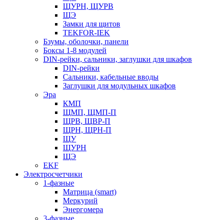
ЩУРН, ЩУРВ
ЩЭ
Замки для щитов
TEKFOR-IEK
Бзумы, оболочки, панели
Боксы 1-8 модулей
DIN-рейки, сальники, заглушки для шкафов
DIN-рейки
Сальники, кабельные вводы
Заглушки для модульных шкафов
Эра
КМП
ЩМП, ЩМП-П
ЩРВ, ЩВР-П
ЩРН, ЩРН-П
ЩУ
ЩУРН
ЩЭ
EKF
Электросчетчики
1-фазные
Матрица (smart)
Меркурий
Энергомера
3-фазные