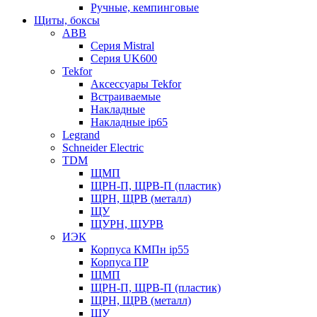
Ручные, кемпинговые
Щиты, боксы
ABB
Серия Mistral
Серия UK600
Tekfor
Аксессуары Tekfor
Встраиваемые
Накладные
Накладные ip65
Legrand
Schneider Electric
TDM
ЩМП
ЩРН-П, ЩРВ-П (пластик)
ЩРН, ЩРВ (металл)
ЩУ
ЩУРН, ЩУРВ
ИЭК
Корпуса КМПн ip55
Корпуса ПР
ЩМП
ЩРН-П, ЩРВ-П (пластик)
ЩРН, ЩРВ (металл)
ЩУ