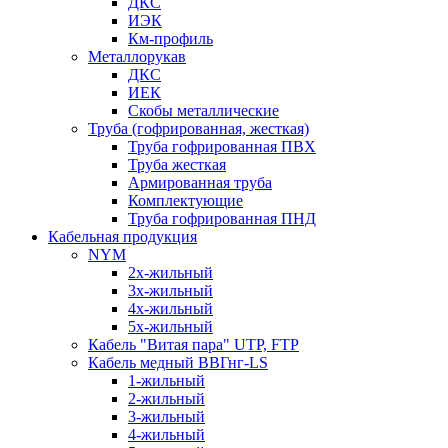
ДКС
ИЭК
Км-профиль
Металлорукав
ДКС
ИЕК
Скобы металлические
Труба (гофрированная, жесткая)
Труба гофрированная ПВХ
Труба жесткая
Армированная труба
Комплектующие
Труба гофрированная ПНД
Кабельная продукция
NYM
2х-жильный
3х-жильный
4х-жильный
5х-жильный
Кабель "Витая пара" UTP, FTP
Кабель медный ВВГнг-LS
1-жильный
2-жильный
3-жильный
4-жильный