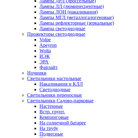
Лампы ДРЛ (дроссельные)
Лампы ЛЛ (люминесцентные)
Лампы ЛОН (накаливания)
Лампы МГЛ (металлогалогеновые)
Лампы рефлекторные (зеркальные)
Лампы светодиодные
Прожекторы светодиодные
Volpe
Apeyron
Wolta
ИЭК
ЭРА
Фарлайт
Ночники
Светильники настольные
Накаливания и КЛЛ
Светодиодные
Светильники переносные
Светильники Садово-парковые
Настенные
Встр. грунт.
Кемпинговые
На солнечной батарее
На трубу
Подвесные