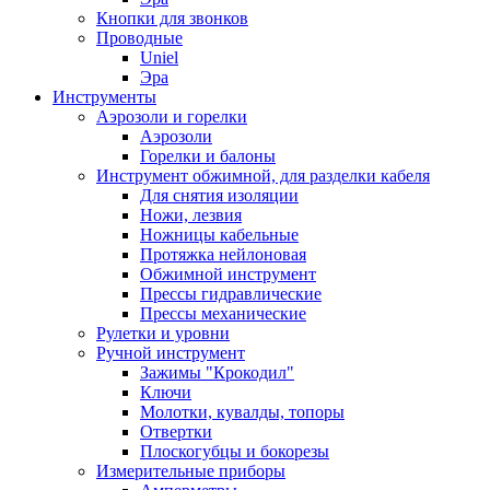
Кнопки для звонков
Проводные
Uniel
Эра
Инструменты
Аэрозоли и горелки
Аэрозоли
Горелки и балоны
Инструмент обжимной, для разделки кабеля
Для снятия изоляции
Ножи, лезвия
Ножницы кабельные
Протяжка нейлоновая
Обжимной инструмент
Прессы гидравлические
Прессы механические
Рулетки и уровни
Ручной инструмент
Зажимы "Крокодил"
Ключи
Молотки, кувалды, топоры
Отвертки
Плоскогубцы и бокорезы
Измерительные приборы