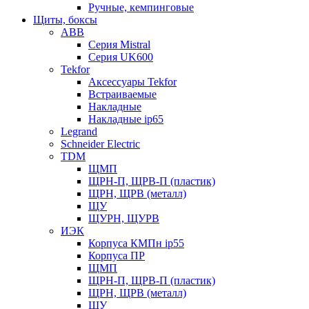
Ручные, кемпинговые
Щиты, боксы
ABB
Серия Mistral
Серия UK600
Tekfor
Аксессуары Tekfor
Встраиваемые
Накладные
Накладные ip65
Legrand
Schneider Electric
TDM
ЩМП
ЩРН-П, ЩРВ-П (пластик)
ЩРН, ЩРВ (металл)
ЩУ
ЩУРН, ЩУРВ
ИЭК
Корпуса КМПн ip55
Корпуса ПР
ЩМП
ЩРН-П, ЩРВ-П (пластик)
ЩРН, ЩРВ (металл)
ЩУ