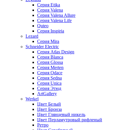
Серия Etika
Серия Valena
Серия Valena Allure
Серия Valena Life
Quteo
Серия Inspiria
Lezard
Серия Mira
Schneider Electric
Серия Atlas Design
Серия Blanca
Серия Glossa
Серия Merten
Серия Odace
Серия Sedna
Серия Unica
Серия Этюд
ArtGallery
Werkel
Цвет Белый
Цвет Бронза
Цвет Глянцевый никель
Цвет Перламутровый рифленый
Ретро