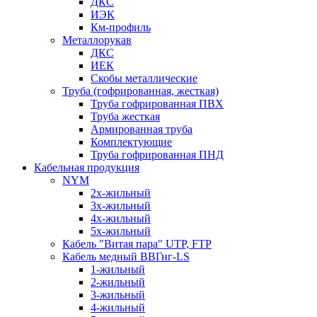
ДКС
ИЭК
Км-профиль
Металлорукав
ДКС
ИЕК
Скобы металлические
Труба (гофрированная, жесткая)
Труба гофрированная ПВХ
Труба жесткая
Армированная труба
Комплектующие
Труба гофрированная ПНД
Кабельная продукция
NYM
2х-жильный
3х-жильный
4х-жильный
5х-жильный
Кабель "Витая пара" UTP, FTP
Кабель медный ВВГнг-LS
1-жильный
2-жильный
3-жильный
4-жильный