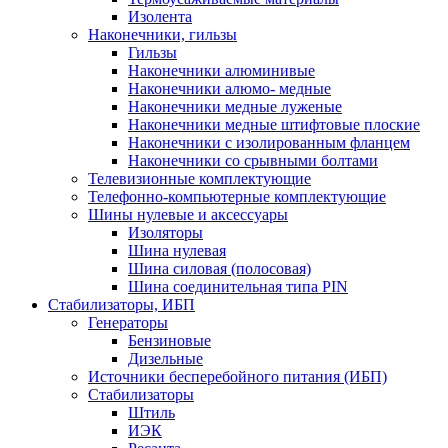
Изолента
Наконечники, гильзы
Гильзы
Наконечники алюминивые
Наконечники алюмо- медные
Наконечники медные луженые
Наконечники медные штифтовые плоские
Наконечники с изолированным фланцем
Наконечники со срывными болтами
Телевизионные комплектующие
Телефонно-компьютерные комплектующие
Шины нулевые и аксессуары
Изоляторы
Шина нулевая
Шина силовая (полосовая)
Шина соединительная типа PIN
Стабилизаторы, ИБП
Генераторы
Бензиновые
Дизельные
Источники бесперебойного питания (ИБП)
Стабилизаторы
Штиль
ИЭК