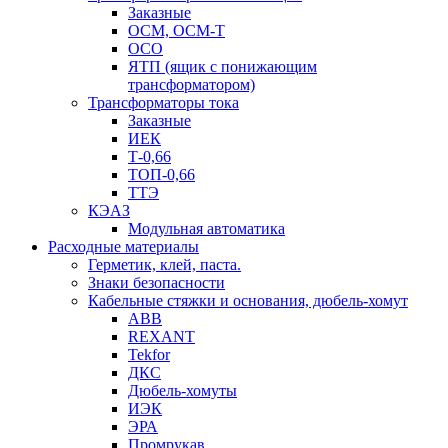
Заказные
ОСМ, ОСМ-Т
ОСО
ЯТП (ящик с понижающим
трансформатором)
Трансформаторы тока
Заказные
ИЕК
Т-0,66
ТОП-0,66
ТТЭ
КЭАЗ
Модульная автоматика
Расходные материалы
Герметик, клей, паста.
Знаки безопасности
Кабельные стяжки и основания, дюбель-хомут
ABB
REXANT
Tekfor
ДКС
Дюбель-хомуты
ИЭК
ЭРА
Промрукав