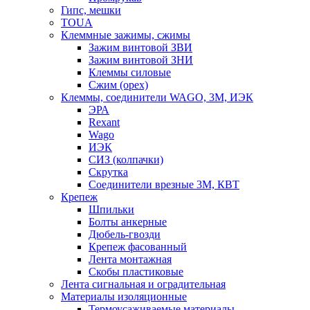
Гипс, мешки
TOUA
Клеммные зажимы, сжимы
Зажим винтовой ЗВИ
Зажим винтовой ЗНИ
Клеммы силовые
Сжим (орех)
Клеммы, соединители WAGO, 3M, ИЭК
ЭРА
Rexant
Wago
ИЭК
СИЗ (колпачки)
Скрутка
Соединители врезные 3M, КВТ
Крепеж
Шпильки
Болты анкерные
Дюбель-гвозди
Крепеж фасованный
Лента монтажная
Скобы пластиковые
Лента сигнальная и оградительная
Материалы изоляционные
Термоусаживаемые матeриалы