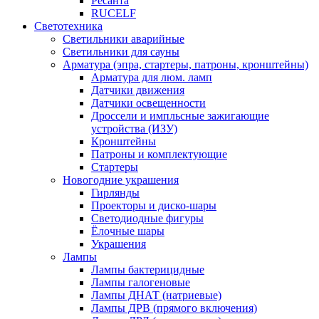
Ресанта
RUCELF
Светотехника
Светильники аварийные
Светильники для сауны
Арматура (эпра, стартеры, патроны, кронштейны)
Арматура для люм. ламп
Датчики движения
Датчики освещенности
Дроссели и импльсные зажигающие
устройства (ИЗУ)
Кронштейны
Патроны и комплектующие
Стартеры
Новогодние украшения
Гирлянды
Проекторы и диско-шары
Светодиодные фигуры
Ёлочные шары
Украшения
Лампы
Лампы бактерицидные
Лампы галогеновые
Лампы ДНАТ (натриевые)
Лампы ДРВ (прямого включения)