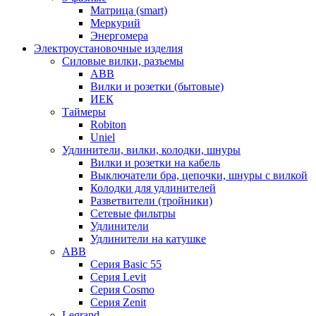
Матрица (smart)
Меркурий
Энергомера
Электроустановочные изделия
Силовые вилки, разъемы
ABB
Вилки и розетки (бытовые)
ИЕК
Таймеры
Robiton
Uniel
Удлинители, вилки, колодки, шнуры
Вилки и розетки на кабель
Выключатели бра, цепочки, шнуры с вилкой
Колодки для удлинителей
Разветвители (тройники)
Сетевые фильтры
Удлинители
Удлинители на катушке
ABB
Серия Basic 55
Серия Levit
Серия Cosmo
Серия Zenit
Legrand