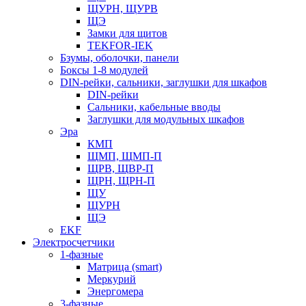
ЩУРН, ЩУРВ
ЩЭ
Замки для щитов
TEKFOR-IEK
Бзумы, оболочки, панели
Боксы 1-8 модулей
DIN-рейки, сальники, заглушки для шкафов
DIN-рейки
Сальники, кабельные вводы
Заглушки для модульных шкафов
Эра
КМП
ЩМП, ЩМП-П
ЩРВ, ЩВР-П
ЩРН, ЩРН-П
ЩУ
ЩУРН
ЩЭ
EKF
Электросчетчики
1-фазные
Матрица (smart)
Меркурий
Энергомера
3-фазные