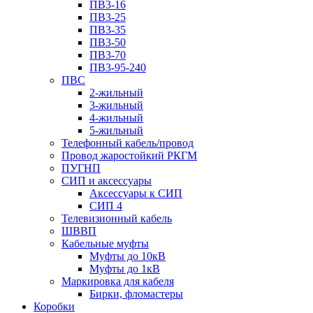
ПВ3-16
ПВ3-25
ПВ3-35
ПВ3-50
ПВ3-70
ПВ3-95-240
ПВС
2-жильный
3-жильный
4-жильный
5-жильный
Телефонный кабель/провод
Провод жаростойкий РКГМ
ПУГНП
СИП и аксессуары
Аксессуары к СИП
СИП 4
Телевизионный кабель
ШВВП
Кабельные муфты
Муфты до 10кВ
Муфты до 1кВ
Маркировка для кабеля
Бирки, фломастеры
Коробки