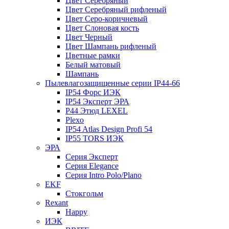
Цвет Серебряный
Цвет Серебряный рифленый
Цвет Серо-коричневый
Цвет Слоновая кость
Цвет Черный
Цвет Шампань рифленый
Цветные рамки
Белый матовый
Шампань
Пылевлагозащищенные серии IP44-66
IP54 Форс ИЭК
IP54 Эксперт ЭРА
P44 Этюд LEXEL
Plexo
IP54 Atlas Design Profi 54
IP55 TORS ИЭК
ЭРА
Серия Эксперт
Серия Elegance
Серия Intro Polo/Plano
EKF
Стокгольм
Rexant
Happy
ИЭК