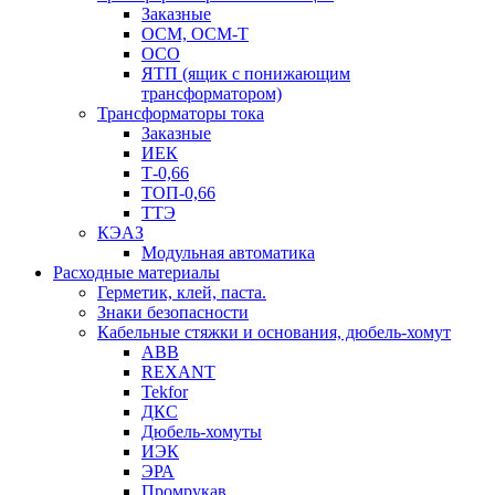
Заказные
ОСМ, ОСМ-Т
ОСО
ЯТП (ящик с понижающим
трансформатором)
Трансформаторы тока
Заказные
ИЕК
Т-0,66
ТОП-0,66
ТТЭ
КЭАЗ
Модульная автоматика
Расходные материалы
Герметик, клей, паста.
Знаки безопасности
Кабельные стяжки и основания, дюбель-хомут
ABB
REXANT
Tekfor
ДКС
Дюбель-хомуты
ИЭК
ЭРА
Промрукав