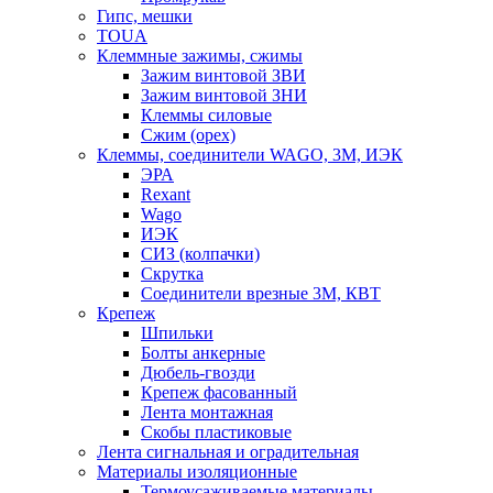
Гипс, мешки
TOUA
Клеммные зажимы, сжимы
Зажим винтовой ЗВИ
Зажим винтовой ЗНИ
Клеммы силовые
Сжим (орех)
Клеммы, соединители WAGO, 3M, ИЭК
ЭРА
Rexant
Wago
ИЭК
СИЗ (колпачки)
Скрутка
Соединители врезные 3M, КВТ
Крепеж
Шпильки
Болты анкерные
Дюбель-гвозди
Крепеж фасованный
Лента монтажная
Скобы пластиковые
Лента сигнальная и оградительная
Материалы изоляционные
Термоусаживаемые матeриалы