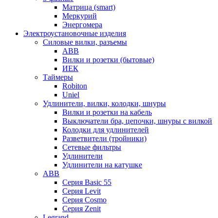
Матрица (smart)
Меркурий
Энергомера
Электроустановочные изделия
Силовые вилки, разъемы
ABB
Вилки и розетки (бытовые)
ИЕК
Таймеры
Robiton
Uniel
Удлинители, вилки, колодки, шнуры
Вилки и розетки на кабель
Выключатели бра, цепочки, шнуры с вилкой
Колодки для удлинителей
Разветвители (тройники)
Сетевые фильтры
Удлинители
Удлинители на катушке
ABB
Серия Basic 55
Серия Levit
Серия Cosmo
Серия Zenit
Legrand