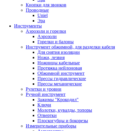
Кнопки для звонков
Проводные
Uniel
Эра
Инструменты
Аэрозоли и горелки
Аэрозоли
Горелки и балоны
Инструмент обжимной, для разделки кабеля
Для снятия изоляции
Ножи, лезвия
Ножницы кабельные
Протяжка нейлоновая
Обжимной инструмент
Прессы гидравлические
Прессы механические
Рулетки и уровни
Ручной инструмент
Зажимы "Крокодил"
Ключи
Молотки, кувалды, топоры
Отвертки
Плоскогубцы и бокорезы
Измерительные приборы