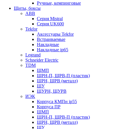
Ручные, кемпинговые
Щиты, боксы
ABB
Серия Mistral
Серия UK600
Tekfor
Аксессуары Tekfor
Встраиваемые
Накладные
Накладные ip65
Legrand
Schneider Electric
TDM
ЩМП
ЩРН-П, ЩРВ-П (пластик)
ЩРН, ЩРВ (металл)
ЩУ
ЩУРН, ЩУРВ
ИЭК
Корпуса КМПн ip55
Корпуса ПР
ЩМП
ЩРН-П, ЩРВ-П (пластик)
ЩРН, ЩРВ (металл)
ЩУ