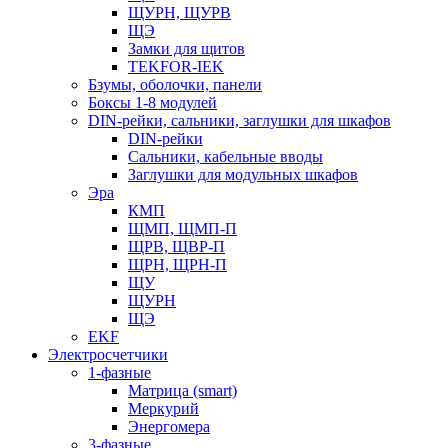
ЩУРН, ЩУРВ
ЩЭ
Замки для щитов
TEKFOR-IEK
Бзумы, оболочки, панели
Боксы 1-8 модулей
DIN-рейки, сальники, заглушки для шкафов
DIN-рейки
Сальники, кабельные вводы
Заглушки для модульных шкафов
Эра
КМП
ЩМП, ЩМП-П
ЩРВ, ЩВР-П
ЩРН, ЩРН-П
ЩУ
ЩУРН
ЩЭ
EKF
Электросчетчики
1-фазные
Матрица (smart)
Меркурий
Энергомера
3-фазные