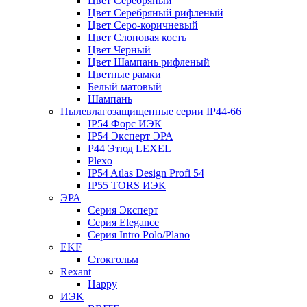
Цвет Серебряный
Цвет Серебряный рифленый
Цвет Серо-коричневый
Цвет Слоновая кость
Цвет Черный
Цвет Шампань рифленый
Цветные рамки
Белый матовый
Шампань
Пылевлагозащищенные серии IP44-66
IP54 Форс ИЭК
IP54 Эксперт ЭРА
P44 Этюд LEXEL
Plexo
IP54 Atlas Design Profi 54
IP55 TORS ИЭК
ЭРА
Серия Эксперт
Серия Elegance
Серия Intro Polo/Plano
EKF
Стокгольм
Rexant
Happy
ИЭК