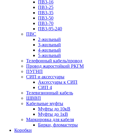
ПВ3-16
ПВ3-25
ПВ3-35
ПВ3-50
ПВ3-70
ПВ3-95-240
ПВС
2-жильный
3-жильный
4-жильный
5-жильный
Телефонный кабель/провод
Провод жаростойкий РКГМ
ПУГНП
СИП и аксессуары
Аксессуары к СИП
СИП 4
Телевизионный кабель
ШВВП
Кабельные муфты
Муфты до 10кВ
Муфты до 1кВ
Маркировка для кабеля
Бирки, фломастеры
Коробки