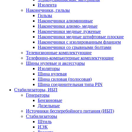
Изолента
Наконечники, гильзы
Гильзы
Наконечники алюминивые
Наконечники алюмо- медные
Наконечники медные луженые
Наконечники медные штифтовые плоские
Наконечники с изолированным фланцем
Наконечники со срывными болтами
Телевизионные комплектующие
Телефонно-компьютерные комплектующие
Шины нулевые и аксессуары
Изоляторы
Шина нулевая
Шина силовая (полосовая)
Шина соединительная типа PIN
Стабилизаторы, ИБП
Генераторы
Бензиновые
Дизельные
Источники бесперебойного питания (ИБП)
Стабилизаторы
Штиль
ИЭК