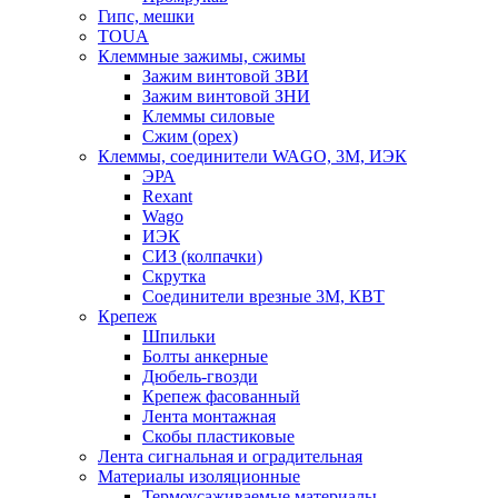
Гипс, мешки
TOUA
Клеммные зажимы, сжимы
Зажим винтовой ЗВИ
Зажим винтовой ЗНИ
Клеммы силовые
Сжим (орех)
Клеммы, соединители WAGO, 3M, ИЭК
ЭРА
Rexant
Wago
ИЭК
СИЗ (колпачки)
Скрутка
Соединители врезные 3M, КВТ
Крепеж
Шпильки
Болты анкерные
Дюбель-гвозди
Крепеж фасованный
Лента монтажная
Скобы пластиковые
Лента сигнальная и оградительная
Материалы изоляционные
Термоусаживаемые матeриалы