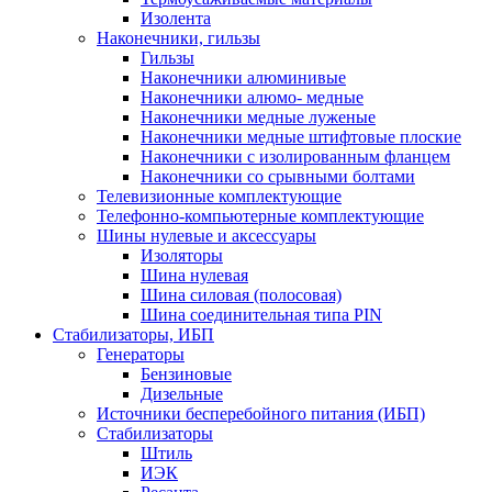
Изолента
Наконечники, гильзы
Гильзы
Наконечники алюминивые
Наконечники алюмо- медные
Наконечники медные луженые
Наконечники медные штифтовые плоские
Наконечники с изолированным фланцем
Наконечники со срывными болтами
Телевизионные комплектующие
Телефонно-компьютерные комплектующие
Шины нулевые и аксессуары
Изоляторы
Шина нулевая
Шина силовая (полосовая)
Шина соединительная типа PIN
Стабилизаторы, ИБП
Генераторы
Бензиновые
Дизельные
Источники бесперебойного питания (ИБП)
Стабилизаторы
Штиль
ИЭК