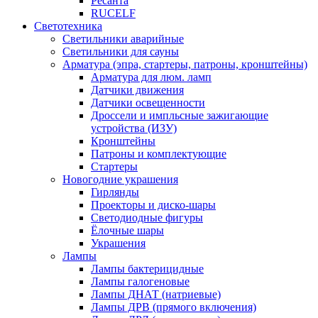
Ресанта
RUCELF
Светотехника
Светильники аварийные
Светильники для сауны
Арматура (эпра, стартеры, патроны, кронштейны)
Арматура для люм. ламп
Датчики движения
Датчики освещенности
Дроссели и импльсные зажигающие
устройства (ИЗУ)
Кронштейны
Патроны и комплектующие
Стартеры
Новогодние украшения
Гирлянды
Проекторы и диско-шары
Светодиодные фигуры
Ёлочные шары
Украшения
Лампы
Лампы бактерицидные
Лампы галогеновые
Лампы ДНАТ (натриевые)
Лампы ДРВ (прямого включения)