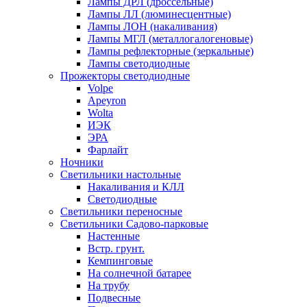
Лампы ДРЛ (дроссельные)
Лампы ЛЛ (люминесцентные)
Лампы ЛОН (накаливания)
Лампы МГЛ (металлогалогеновые)
Лампы рефлекторные (зеркальные)
Лампы светодиодные
Прожекторы светодиодные
Volpe
Apeyron
Wolta
ИЭК
ЭРА
Фарлайт
Ночники
Светильники настольные
Накаливания и КЛЛ
Светодиодные
Светильники переносные
Светильники Садово-парковые
Настенные
Встр. грунт.
Кемпинговые
На солнечной батарее
На трубу
Подвесные