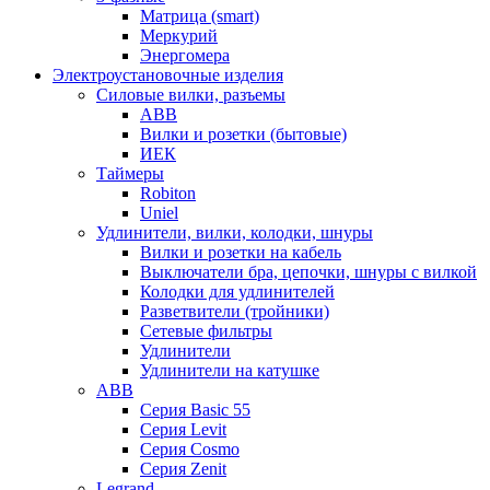
Матрица (smart)
Меркурий
Энергомера
Электроустановочные изделия
Силовые вилки, разъемы
ABB
Вилки и розетки (бытовые)
ИЕК
Таймеры
Robiton
Uniel
Удлинители, вилки, колодки, шнуры
Вилки и розетки на кабель
Выключатели бра, цепочки, шнуры с вилкой
Колодки для удлинителей
Разветвители (тройники)
Сетевые фильтры
Удлинители
Удлинители на катушке
ABB
Серия Basic 55
Серия Levit
Серия Cosmo
Серия Zenit
Legrand