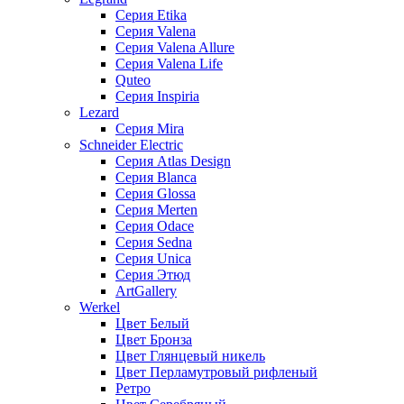
Серия Etika
Серия Valena
Серия Valena Allure
Серия Valena Life
Quteo
Серия Inspiria
Lezard
Серия Mira
Schneider Electric
Серия Atlas Design
Серия Blanca
Серия Glossa
Серия Merten
Серия Odace
Серия Sedna
Серия Unica
Серия Этюд
ArtGallery
Werkel
Цвет Белый
Цвет Бронза
Цвет Глянцевый никель
Цвет Перламутровый рифленый
Ретро