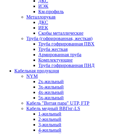
ДКС
ИЭК
Км-профиль
Металлорукав
ДКС
ИЕК
Скобы металлические
Труба (гофрированная, жесткая)
Труба гофрированная ПВХ
Труба жесткая
Армированная труба
Комплектующие
Труба гофрированная ПНД
Кабельная продукция
NYM
2х-жильный
3х-жильный
4х-жильный
5х-жильный
Кабель "Витая пара" UTP, FTP
Кабель медный ВВГнг-LS
1-жильный
2-жильный
3-жильный
4-жильный