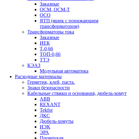
Заказные
ОСМ, ОСМ-Т
ОСО
ЯТП (ящик с понижающим
трансформатором)
Трансформаторы тока
Заказные
ИЕК
Т-0,66
ТОП-0,66
ТТЭ
КЭАЗ
Модульная автоматика
Расходные материалы
Герметик, клей, паста.
Знаки безопасности
Кабельные стяжки и основания, дюбель-хомут
ABB
REXANT
Tekfor
ДКС
Дюбель-хомуты
ИЭК
ЭРА
Промрукав