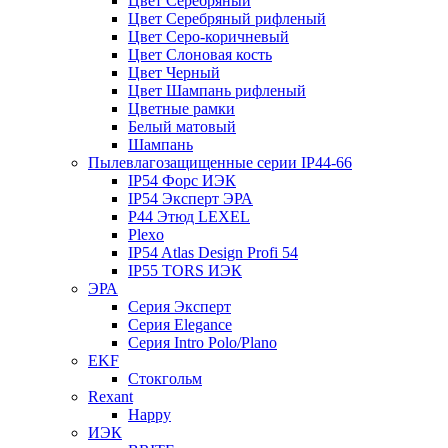
Цвет Серебряный
Цвет Серебряный рифленый
Цвет Серо-коричневый
Цвет Слоновая кость
Цвет Черный
Цвет Шампань рифленый
Цветные рамки
Белый матовый
Шампань
Пылевлагозащищенные серии IP44-66
IP54 Форс ИЭК
IP54 Эксперт ЭРА
P44 Этюд LEXEL
Plexo
IP54 Atlas Design Profi 54
IP55 TORS ИЭК
ЭРА
Серия Эксперт
Серия Elegance
Серия Intro Polo/Plano
EKF
Стокгольм
Rexant
Happy
ИЭК