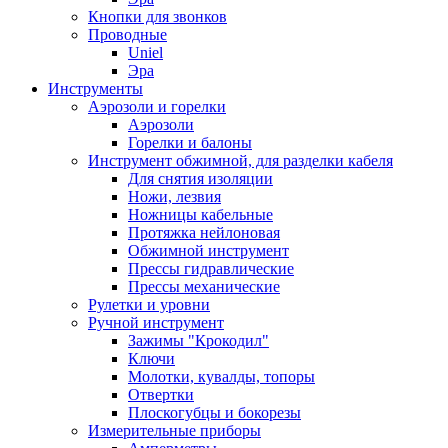
Кнопки для звонков
Проводные
Uniel
Эра
Инструменты
Аэрозоли и горелки
Аэрозоли
Горелки и балоны
Инструмент обжимной, для разделки кабеля
Для снятия изоляции
Ножи, лезвия
Ножницы кабельные
Протяжка нейлоновая
Обжимной инструмент
Прессы гидравлические
Прессы механические
Рулетки и уровни
Ручной инструмент
Зажимы "Крокодил"
Ключи
Молотки, кувалды, топоры
Отвертки
Плоскогубцы и бокорезы
Измерительные приборы