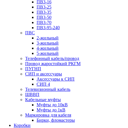
ПВ3-16
ПВ3-25
ПВ3-35
ПВ3-50
ПВ3-70
ПВ3-95-240
ПВС
2-жильный
3-жильный
4-жильный
5-жильный
Телефонный кабель/провод
Провод жаростойкий РКГМ
ПУГНП
СИП и аксессуары
Аксессуары к СИП
СИП 4
Телевизионный кабель
ШВВП
Кабельные муфты
Муфты до 10кВ
Муфты до 1кВ
Маркировка для кабеля
Бирки, фломастеры
Коробки