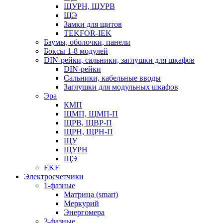
ЩУРН, ЩУРВ
ЩЭ
Замки для щитов
TEKFOR-IEK
Бзумы, оболочки, панели
Боксы 1-8 модулей
DIN-рейки, сальники, заглушки для шкафов
DIN-рейки
Сальники, кабельные вводы
Заглушки для модульных шкафов
Эра
КМП
ЩМП, ЩМП-П
ЩРВ, ЩВР-П
ЩРН, ЩРН-П
ЩУ
ЩУРН
ЩЭ
EKF
Электросчетчики
1-фазные
Матрица (smart)
Меркурий
Энергомера
3-фазные