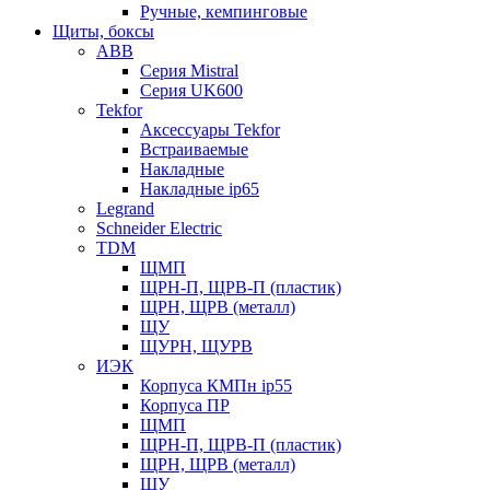
Ручные, кемпинговые
Щиты, боксы
ABB
Серия Mistral
Серия UK600
Tekfor
Аксессуары Tekfor
Встраиваемые
Накладные
Накладные ip65
Legrand
Schneider Electric
TDM
ЩМП
ЩРН-П, ЩРВ-П (пластик)
ЩРН, ЩРВ (металл)
ЩУ
ЩУРН, ЩУРВ
ИЭК
Корпуса КМПн ip55
Корпуса ПР
ЩМП
ЩРН-П, ЩРВ-П (пластик)
ЩРН, ЩРВ (металл)
ЩУ