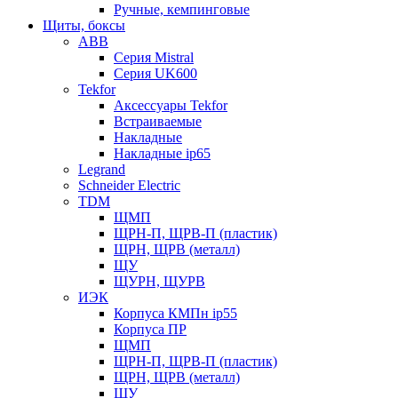
Ручные, кемпинговые
Щиты, боксы
ABB
Серия Mistral
Серия UK600
Tekfor
Аксессуары Tekfor
Встраиваемые
Накладные
Накладные ip65
Legrand
Schneider Electric
TDM
ЩМП
ЩРН-П, ЩРВ-П (пластик)
ЩРН, ЩРВ (металл)
ЩУ
ЩУРН, ЩУРВ
ИЭК
Корпуса КМПн ip55
Корпуса ПР
ЩМП
ЩРН-П, ЩРВ-П (пластик)
ЩРН, ЩРВ (металл)
ЩУ