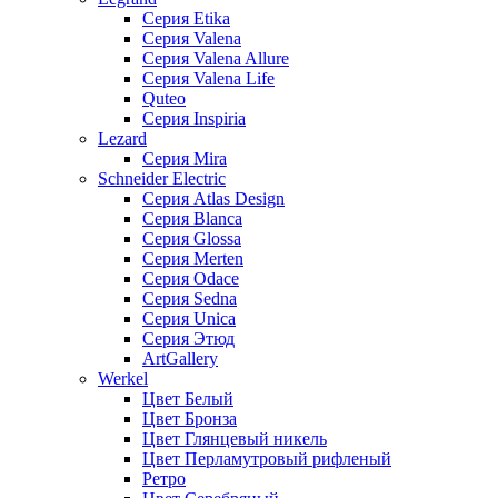
Серия Etika
Серия Valena
Серия Valena Allure
Серия Valena Life
Quteo
Серия Inspiria
Lezard
Серия Mira
Schneider Electric
Серия Atlas Design
Серия Blanca
Серия Glossa
Серия Merten
Серия Odace
Серия Sedna
Серия Unica
Серия Этюд
ArtGallery
Werkel
Цвет Белый
Цвет Бронза
Цвет Глянцевый никель
Цвет Перламутровый рифленый
Ретро