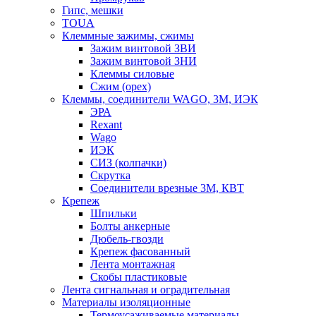
Гипс, мешки
TOUA
Клеммные зажимы, сжимы
Зажим винтовой ЗВИ
Зажим винтовой ЗНИ
Клеммы силовые
Сжим (орех)
Клеммы, соединители WAGO, 3M, ИЭК
ЭРА
Rexant
Wago
ИЭК
СИЗ (колпачки)
Скрутка
Соединители врезные 3M, КВТ
Крепеж
Шпильки
Болты анкерные
Дюбель-гвозди
Крепеж фасованный
Лента монтажная
Скобы пластиковые
Лента сигнальная и оградительная
Материалы изоляционные
Термоусаживаемые матeриалы