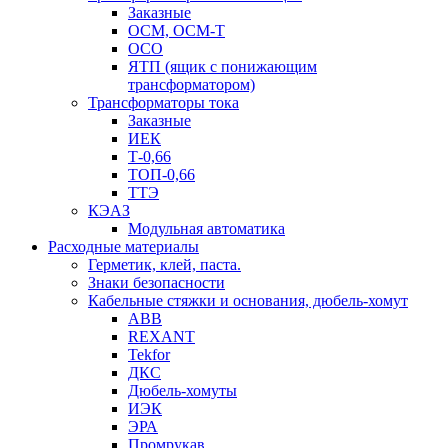
Заказные
ОСМ, ОСМ-Т
ОСО
ЯТП (ящик с понижающим
трансформатором)
Трансформаторы тока
Заказные
ИЕК
Т-0,66
ТОП-0,66
ТТЭ
КЭАЗ
Модульная автоматика
Расходные материалы
Герметик, клей, паста.
Знаки безопасности
Кабельные стяжки и основания, дюбель-хомут
ABB
REXANT
Tekfor
ДКС
Дюбель-хомуты
ИЭК
ЭРА
Промрукав