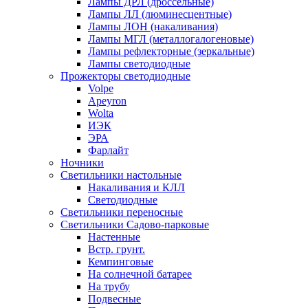
Лампы ДРЛ (дроссельные)
Лампы ЛЛ (люминесцентные)
Лампы ЛОН (накаливания)
Лампы МГЛ (металлогалогеновые)
Лампы рефлекторные (зеркальные)
Лампы светодиодные
Прожекторы светодиодные
Volpe
Apeyron
Wolta
ИЭК
ЭРА
Фарлайт
Ночники
Светильники настольные
Накаливания и КЛЛ
Светодиодные
Светильники переносные
Светильники Садово-парковые
Настенные
Встр. грунт.
Кемпинговые
На солнечной батарее
На трубу
Подвесные