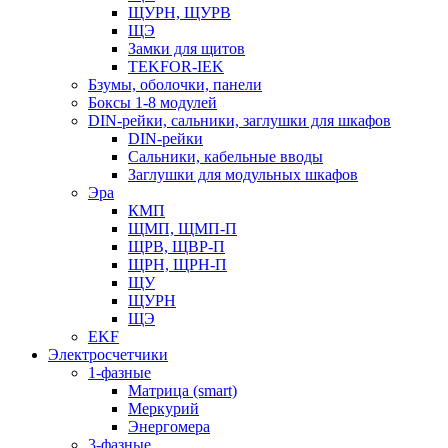
ЩУРН, ЩУРВ
ЩЭ
Замки для щитов
TEKFOR-IEK
Бзумы, оболочки, панели
Боксы 1-8 модулей
DIN-рейки, сальники, заглушки для шкафов
DIN-рейки
Сальники, кабельные вводы
Заглушки для модульных шкафов
Эра
КМП
ЩМП, ЩМП-П
ЩРВ, ЩВР-П
ЩРН, ЩРН-П
ЩУ
ЩУРН
ЩЭ
EKF
Электросчетчики
1-фазные
Матрица (smart)
Меркурий
Энергомера
3-фазные