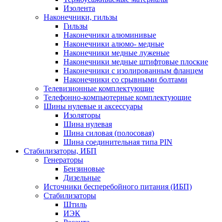
Изолента
Наконечники, гильзы
Гильзы
Наконечники алюминивые
Наконечники алюмо- медные
Наконечники медные луженые
Наконечники медные штифтовые плоские
Наконечники с изолированным фланцем
Наконечники со срывными болтами
Телевизионные комплектующие
Телефонно-компьютерные комплектующие
Шины нулевые и аксессуары
Изоляторы
Шина нулевая
Шина силовая (полосовая)
Шина соединительная типа PIN
Стабилизаторы, ИБП
Генераторы
Бензиновые
Дизельные
Источники бесперебойного питания (ИБП)
Стабилизаторы
Штиль
ИЭК