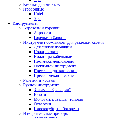
Кнопки для звонков
Проводные
Uniel
Эра
Инструменты
Аэрозоли и горелки
Аэрозоли
Горелки и балоны
Инструмент обжимной, для разделки кабеля
Для снятия изоляции
Ножи, лезвия
Ножницы кабельные
Протяжка нейлоновая
Обжимной инструмент
Прессы гидравлические
Прессы механические
Рулетки и уровни
Ручной инструмент
Зажимы "Крокодил"
Ключи
Молотки, кувалды, топоры
Отвертки
Плоскогубцы и бокорезы
Измерительные приборы