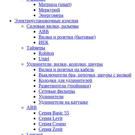
Матрица (smart)
Меркурий
Энергомера
Электроустановочные изделия
Силовые вилки, разъемы
ABB
Вилки и розетки (бытовые)
ИЕК
Таймеры
Robiton
Uniel
Удлинители, вилки, колодки, шнуры
Вилки и розетки на кабель
Выключатели бра, цепочки, шнуры с вилкой
Колодки для удлинителей
Разветвители (тройники)
Сетевые фильтры
Удлинители
Удлинители на катушке
ABB
Серия Basic 55
Серия Levit
Серия Cosmo
Серия Zenit
Legrand