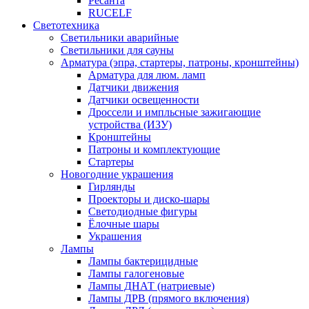
Ресанта
RUCELF
Светотехника
Светильники аварийные
Светильники для сауны
Арматура (эпра, стартеры, патроны, кронштейны)
Арматура для люм. ламп
Датчики движения
Датчики освещенности
Дроссели и импльсные зажигающие
устройства (ИЗУ)
Кронштейны
Патроны и комплектующие
Стартеры
Новогодние украшения
Гирлянды
Проекторы и диско-шары
Светодиодные фигуры
Ёлочные шары
Украшения
Лампы
Лампы бактерицидные
Лампы галогеновые
Лампы ДНАТ (натриевые)
Лампы ДРВ (прямого включения)