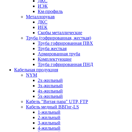
ДКС
ИЭК
Км-профиль
Металлорукав
ДКС
ИЕК
Скобы металлические
Труба (гофрированная, жесткая)
Труба гофрированная ПВХ
Труба жесткая
Армированная труба
Комплектующие
Труба гофрированная ПНД
Кабельная продукция
NYM
2х-жильный
3х-жильный
4х-жильный
5х-жильный
Кабель "Витая пара" UTP, FTP
Кабель медный ВВГнг-LS
1-жильный
2-жильный
3-жильный
4-жильный