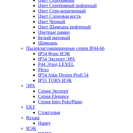
Цвет Серебряный
Цвет Серебряный рифленый
Цвет Серо-коричневый
Цвет Слоновая кость
Цвет Черный
Цвет Шампань рифленый
Цветные рамки
Белый матовый
Шампань
Пылевлагозащищенные серии IP44-66
IP54 Форс ИЭК
IP54 Эксперт ЭРА
P44 Этюд LEXEL
Plexo
IP54 Atlas Design Profi 54
IP55 TORS ИЭК
ЭРА
Серия Эксперт
Серия Elegance
Серия Intro Polo/Plano
EKF
Стокгольм
Rexant
Happy
ИЭК