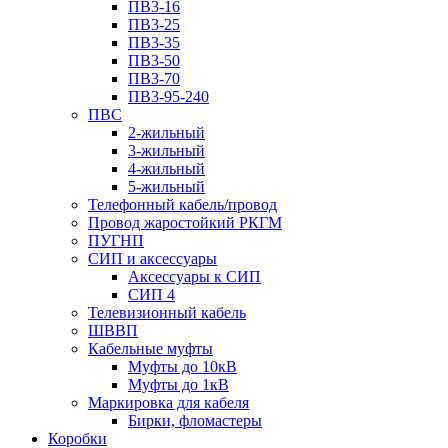
ПВ3-16
ПВ3-25
ПВ3-35
ПВ3-50
ПВ3-70
ПВ3-95-240
ПВС
2-жильный
3-жильный
4-жильный
5-жильный
Телефонный кабель/провод
Провод жаростойкий РКГМ
ПУГНП
СИП и аксессуары
Аксессуары к СИП
СИП 4
Телевизионный кабель
ШВВП
Кабельные муфты
Муфты до 10кВ
Муфты до 1кВ
Маркировка для кабеля
Бирки, фломастеры
Коробки